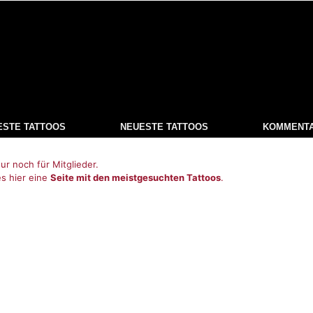
ESTE TATTOOS
NEUESTE TATTOOS
KOMMENT
ur noch für Mitglieder.
es hier eine
Seite mit den meistgesuchten Tattoos
.