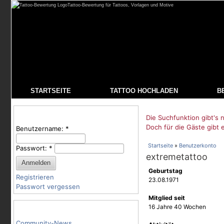
Tattoo-Bewertung für Tattoos, Vorlagen und Motive
STARTSEITE
TATTOO HOCHLADEN
B
Benutzeranmeldung
Die Suchfunktion gibt's n
Doch für die Gäste gibt 
Benutzername:
*
Startseite
»
Benutzerkonto
Passwort:
*
extremetattoo
Geburtstag
Registrieren
23.08.1971
Passwort vergessen
Mitglied seit
Tattoo-Kategorien
16 Jahre 40 Wochen
Community-News