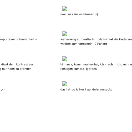
nee, was isn los kleener ;-)
roportionen räumlichkeit u
wahnsinnig authentisch......da kommt die kinderse
wirklich zum vorschein 10 Punkte
dient dem kontrast zur
hi marry, komm mal vorbei, ich mach n foto mit ne
ng nur noch zu erahnen
richtigen kamera, lg franki
 ;-)
das tattoo is hier irgendwie versackt