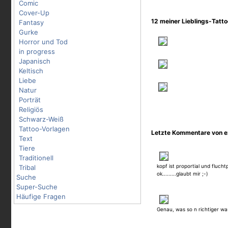
Comic
Cover-Up
12 meiner Lieblings-Tatt
Fantasy
Gurke
Horror und Tod
in progress
Japanisch
Keltisch
Liebe
Natur
Porträt
Religiös
Schwarz-Weiß
Tattoo-Vorlagen
Letzte Kommentare von e
Text
Tiere
Traditionell
kopf ist proportial und fluch
Tribal
ok.........glaubt mir ;-)
Suche
Super-Suche
Häufige Fragen
Genau, was so n richtiger wa