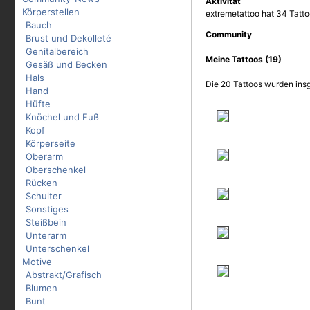
Aktivität
Körperstellen
extremetattoo hat 34 Tatto
Bauch
Community
Brust und Dekolleté
Genitalbereich
Meine Tattoos (19)
Gesäß und Becken
Hals
Die 20 Tattoos wurden insg
Hand
Hüfte
Knöchel und Fuß
Kopf
Körperseite
Oberarm
Oberschenkel
Rücken
Schulter
Sonstiges
Steißbein
Unterarm
Unterschenkel
Motive
Abstrakt/Grafisch
Blumen
Bunt