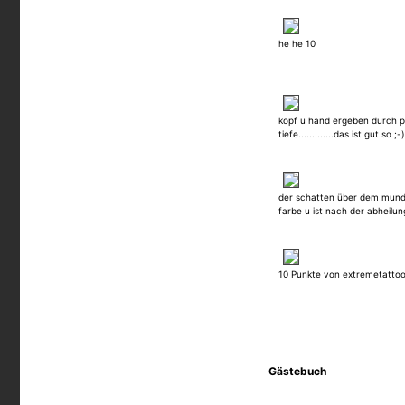
he he 10
kopf u hand ergeben durch p
tiefe.............das ist gut so ;-)
der schatten über dem mund 
farbe u ist nach der abheilu
10 Punkte von extremetattoo
Gästebuch