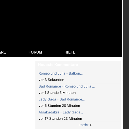
ARE
FORUM
HILFE
Neueste Kommentare
Romeo und Julia - Balkon...
vor 3 Sekunden
Bad Romance - Romeo und Julia ...
vor 1 Stunde 5 Minuten
Lady Gaga - Bad Romance...
vor 6 Stunden 28 Minuten
Abrakadabra - Lady Gaga...
vor 17 Stunden 23 Minuten
mehr
»