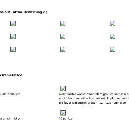
oos auf Tattoo-Bewertung.de
xtremetattoo
tpunkttechnisch
wenn mister wassermann 30 m groß ist und sein a
m dichter zum betrachter, als sein kopf, dann ersc
die faust wesentlich größer .............is nunmal so
..............perspektive halt
ssermann ist ;-)
10 punkte