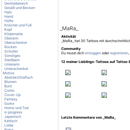
Genitalbereich
Gesäß und Becken
Hals
Hand
Hüfte
Knöchel und Fuß
_MaRa_
Kopf
Körperseite
Aktivität
Oberarm
_MaRa_ hat 30 Tattoos mit durchschnittli
Oberschenkel
Rücken
Community
Schulter
Du musst dich
einloggen
oder
registrieren
,
Sonstiges
Steißbein
12 meiner Lieblings-Tattoos auf Tattoo
Unterarm
Unterschenkel
Motive
Abstrakt/Grafisch
Blumen
Bunt
Comic
Cover-Up
Fantasy
Gurke
Horror und Tod
in progress
Japanisch
Letzte Kommentare von _MaRa_
Keltisch
Liebe
Natur