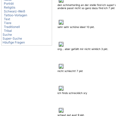
Porträt
den schmetterling an der stelle find ich super! 
Religiös
andere passt nicht so ganz dazu find ich 7 pkt
Schwarz-Weiß
Tattoo-Vorlagen
Text
Tiere
Traditionell
sehr sehr schöne idee! 10 pkt.
Tribal
Suche
Super-Suche
Häufige Fragen
org... aber gefällt mir nicht wirklich 3 pkt.
nicht schlecht! 7 pkt
ich finds schrecklich sry
schaut gut aus! 9 pkt.