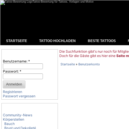
Tattoo-Bewertung für Tattoos, Vorlagen und Motive
STARTSEITE
TATTOO HOCHLADEN
BESTE TATTOOS
Die Suchfunktion gibt's nur noch für Mitglie
Benutzeranmeldung
Doch für die Gäste gibt es hier eine
Seite m
Benutzername:
*
Startseite
»
Benutzerkonto
Passwort:
*
Registrieren
Passwort vergessen
Tattoo-Kategorien
Community-News
Körperstellen
Bauch
Brust und Dekolleté