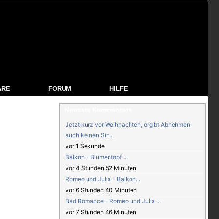
ARE
FORUM
HILFE
Neueste Kommentare
Jetzt kurz vor Weihnachten, ergibt Abnehmen
auch keinen Sin...
vor 1 Sekunde
Balkon - Blumentopf ...
vor 4 Stunden 52 Minuten
Romeo und Julia - Balkon...
vor 6 Stunden 40 Minuten
Bad Romance - Romeo und Julia ...
vor 7 Stunden 46 Minuten