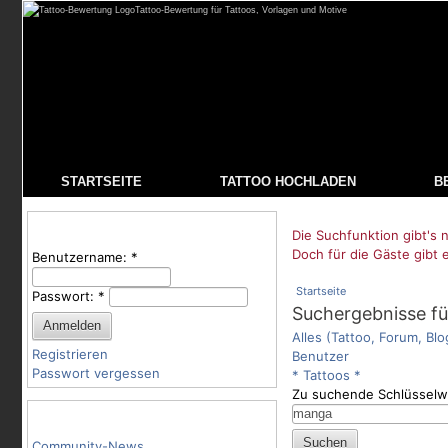
Tattoo-Bewertung für Tattoos, Vorlagen und Motive
STARTSEITE
TATTOO HOCHLADEN
B
Benutzeranmeldung
Die Suchfunktion gibt's n
Doch für die Gäste gibt 
Benutzername:
*
Startseite
Passwort:
*
Suchergebnisse fü
Alles (Tattoo, Forum, Blo
Registrieren
Benutzer
Passwort vergessen
* Tattoos *
Zu suchende Schlüsselw
Tattoo-Kategorien
Community-News