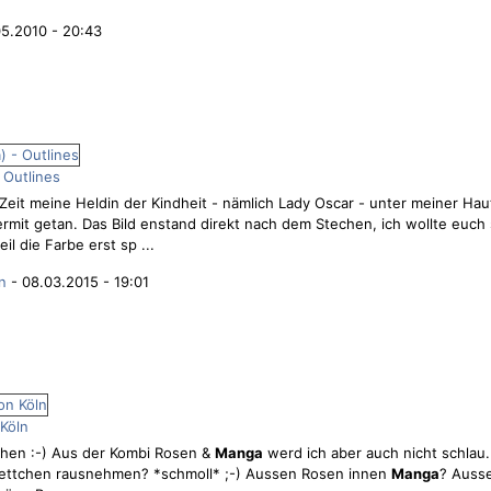
05.2010 - 20:43
 Outlines
er Zeit meine Heldin der Kindheit - nämlich Lady Oscar - unter meiner Ha
hiermit getan. Das Bild enstand direkt nach dem Stechen, ich wollte euch
il die Farbe erst sp ...
n
- 08.03.2015 - 19:01
Köln
sehen :-) Aus der Kombi Rosen &
Manga
werd ich aber auch nicht schlau
Frettchen rausnehmen? *schmoll* ;-) Aussen Rosen innen
Manga
? Auss