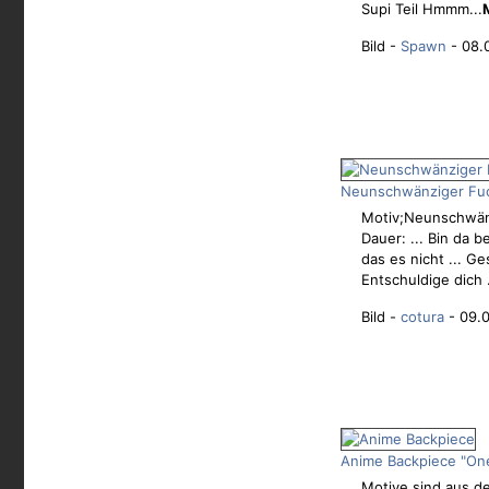
Supi Teil Hmmm...
Bild -
Spawn
- 08.
Neunschwänziger Fuc
Motiv;Neunschwän
Dauer: ... Bin da b
das es nicht ... G
Entschuldige dich .
Bild -
cotura
- 09.0
Anime Backpiece "One-
Motive sind aus d