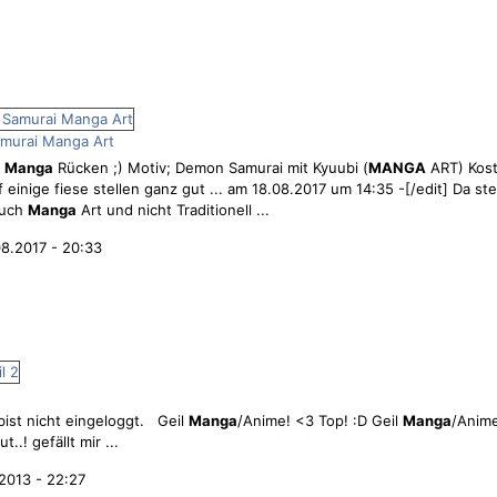
murai Manga Art
n
Manga
Rücken ;) Motiv; Demon Samurai mit Kyuubi (
MANGA
ART) Kost
 einige fiese stellen ganz gut ... am 18.08.2017 um 14:35 -[/edit] Da s
auch
Manga
Art und nicht Traditionell ...
8.2017 - 20:33
bist nicht eingeloggt. Geil
Manga
/Anime! <3 Top! :D Geil
Manga
/Anime
ut..! gefällt mir ...
2013 - 22:27