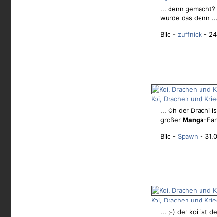
... denn gemacht? 
wurde das denn ..
Bild -
zuffnick
- 24
Koi, Drachen und Kri
... Oh der Drachi 
großer
Manga
-Fan
Bild -
Spawn
- 31.0
Koi, Drachen und Kri
... ;-) der koi ist