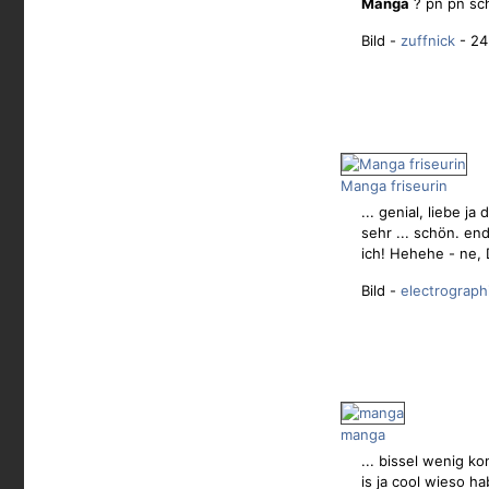
Manga
? pn pn sc
Bild -
zuffnick
- 24
Manga friseurin
... genial, liebe ja
sehr ... schön. en
ich! Hehehe - ne, D
Bild -
electrograph
manga
... bissel wenig k
is ja cool wieso ha