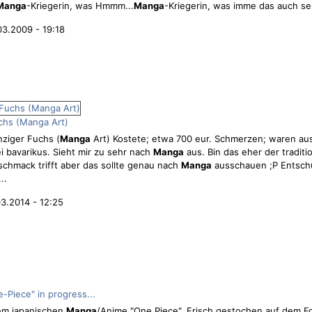
Manga
-Kriegerin, was Hmmm...
Manga
-Kriegerin, was imme das auch sei
03.2009 - 19:18
hs (Manga Art)
ziger Fuchs (
Manga
Art) Kostete; etwa 700 eur. Schmerzen; waren au
ei bavarikus. Sieht mir zu sehr nach
Manga
aus. Bin das eher der traditio
eschmack trifft aber das sollte genau nach
Manga
ausschauen ;P Entschu
..
3.2014 - 12:25
Piece" in progress...
em japanischen
Manga
/Anime "One Piece". Frisch gestochen auf dem Fo