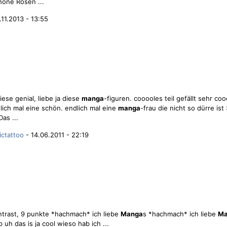
höne Rosen ...
.11.2013 - 13:55
 diese genial, liebe ja diese
manga
-figuren. cooooles teil gefällt sehr cooo
dlich mal eine schön. endlich mal eine
manga
-frau die nicht so dürre ist 
as ...
ictattoo
- 14.06.2011 - 22:19
ontrast, 9 punkte *hachmach* ich liebe
Manga
s *hachmach* ich liebe
Ma
b uh das is ja cool wieso hab ich ...