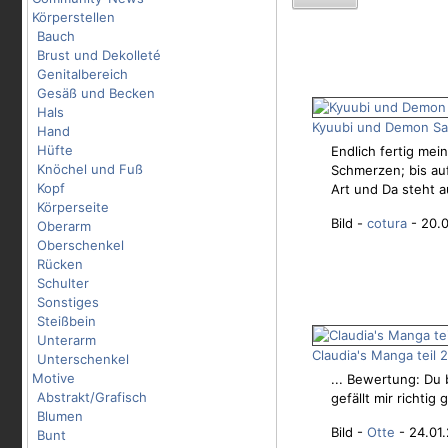
Körperstellen
Bauch
Brust und Dekolleté
Genitalbereich
Gesäß und Becken
Hals
Kyuubi und Demon Sa
Hand
Hüfte
Endlich fertig mei
Knöchel und Fuß
Schmerzen; bis auf
Kopf
Art und Da steht 
Körperseite
Bild -
cotura
- 20.0
Oberarm
Oberschenkel
Rücken
Schulter
Sonstiges
Steißbein
Unterarm
Claudia's Manga teil 2
Unterschenkel
Motive
... Bewertung: Du 
Abstrakt/Grafisch
gefällt mir richtig g
Blumen
Bild -
Otte
- 24.01.
Bunt