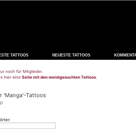
ESTE TATTOOS
NEUESTE TATTOOS
KOMMENT
ur noch für Mitglieder.
es hier eine
Seite mit den meistgesuchten Tattoos
.
r 'Manga'-Tattoos
g)
örter: