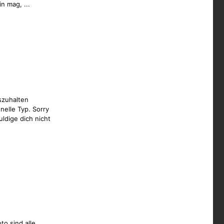
n mag, ...
szuhalten
nelle Typ. Sorry
ldige dich nicht
to sind alle