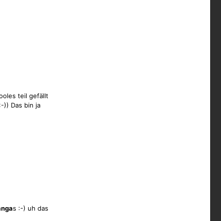
oles teil gefällt
:-)) Das bin ja
nga
s :-) uh das