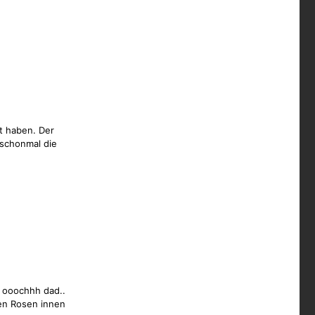
ut haben. Der
 schonmal die
. ooochhh dad..
en Rosen innen