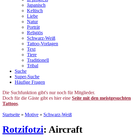
Japanisch
Keltisch
Liebe
Natur
Porträt
Religiös
Schwarz-Weiß
Tattoo-Vorlagen
Text
Tiere
Traditionell
Tribal
Suche
Super-Suche
Häufige Fragen
Die Suchfunktion gibt's nur noch für Mitglieder.
Doch für die Gäste gibt es hier eine
Seite mit den meistgesuchten
Tattoos
.
Startseite
»
Motive
»
Schwarz-Weiß
Rotzifotzi
: Aircraft