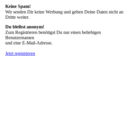
Keine Spam!
Wir senden Dir keine Werbung und geben Deine Daten nicht an
Dritte weiter.
Du bleibst anonym!
Zum Registrieren benötigst Du nur einen beliebigen
Benutzernamen
und eine E-Mail-Adresse.
Jetzt registrieren
Suche nach Tattoos
Neueste User
Es gibt
138675 Mitglieder
.
Hier sind die Neuesten: