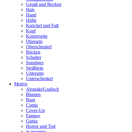
Gesäß und Becken
Hals
Hand
Hüfte
Knöchel und Fuß
Kopf
Körperseite
Oberarm
Oberschenkel
Rücken
Schulter
Sonstiges
Steißbein
Unterarm
Unterschenkel
Motive
Abstrakt/Grafisch
Blumen
Bunt
Comic
Cover-Up
Fantasy
Gurke
Horror und Tod
in progress