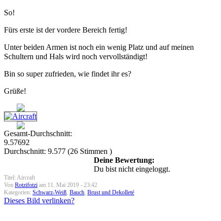
So!
Fürs erste ist der vordere Bereich fertig!
Unter beiden Armen ist noch ein wenig Platz und auf meinen
Schultern und Hals wird noch vervollständigt!
Bin so super zufrieden, wie findet ihr es?
Grüße!
Gesamt-Durchschnitt:
9.57692
Durchschnitt:
9.577
(
26
Stimmen )
Deine Bewertung:
Du bist nicht eingeloggt.
Titel: Aircraft
Von
Rotzifotzi
am 11. Mai 2019 - 23:42
Kategorien:
Schwarz-Weiß
,
Bauch
,
Brust und Dekolleté
Dieses Bild verlinken?