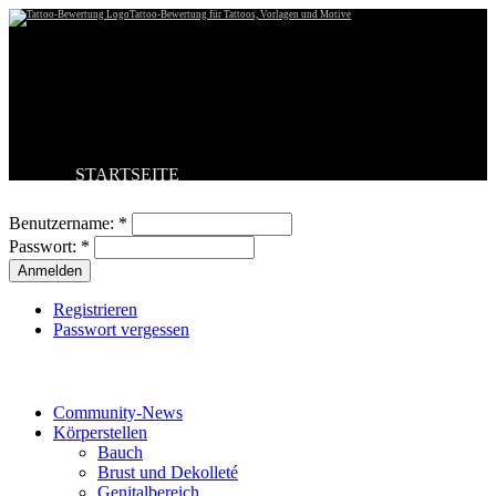
Tattoo-Bewertung für Tattoos, Vorlagen und Motive
STARTSEITE
Benutzeranmeldung
TATTOO HOCHLADEN
BESTE TATTOOS
Benutzername:
*
NEUESTE TATTOOS
Passwort:
*
KOMMENTARE
FORUM
HILFE
Registrieren
Passwort vergessen
Tattoo-Kategorien
Community-News
Körperstellen
Bauch
Brust und Dekolleté
Genitalbereich