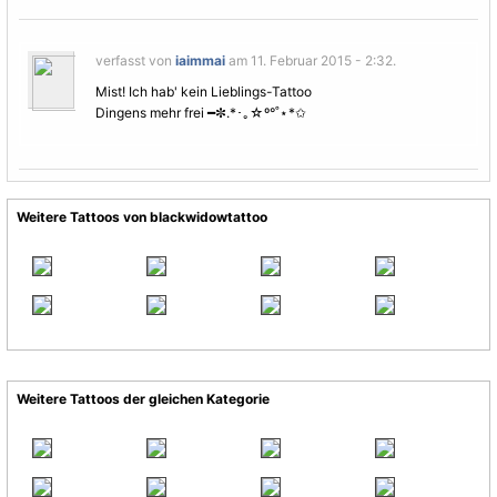
verfasst von
iaimmai
am 11. Februar 2015 - 2:32.
Mist! Ich hab' kein Lieblings-Tattoo
Dingens mehr frei ━✼.*･｡☆º°˚⋆*✩
Weitere Tattoos von blackwidowtattoo
Weitere Tattoos der gleichen Kategorie