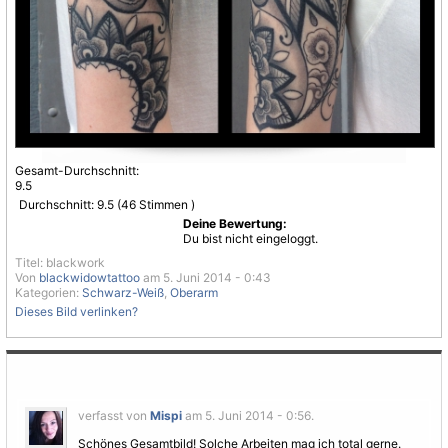
Gesamt-Durchschnitt:
9.5
Durchschnitt:
9.5
(
46
Stimmen )
Deine Bewertung:
Du bist nicht eingeloggt.
Titel: blackwork
Von
blackwidowtattoo
am 5. Juni 2014 - 0:43
Kategorien:
Schwarz-Weiß
,
Oberarm
Dieses Bild verlinken?
verfasst von
Mispi
am 5. Juni 2014 - 0:56.
Schönes Gesamtbild! Solche Arbeiten mag ich total gerne.