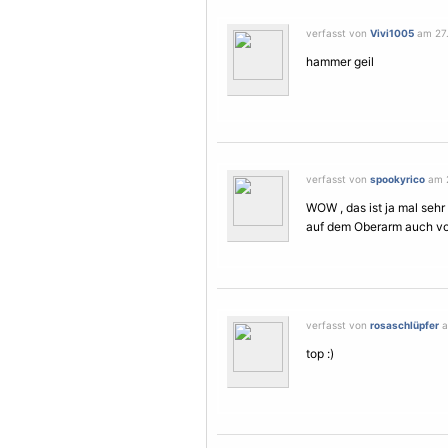
verfasst von
Vivi1005
am 27.
hammer geil
verfasst von
spookyrico
am 2
WOW , das ist ja mal seh
auf dem Oberarm auch vor
verfasst von
rosaschlüpfer
a
top :)