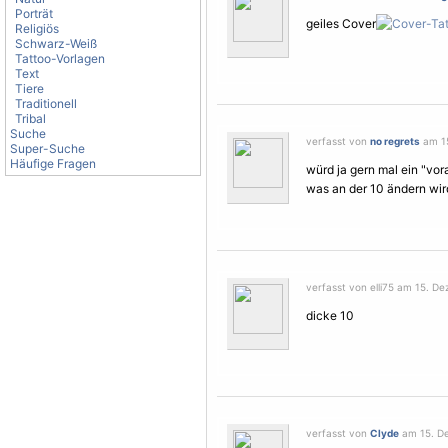
Porträt
geiles Cover
Religiös
Schwarz-Weiß
Tattoo-Vorlagen
Text
Tiere
Traditionell
Tribal
Suche
verfasst von
no regrets
am 15
Super-Suche
Häufige Fragen
würd ja gern mal ein "vora
was an der 10 ändern wird
verfasst von elli75 am 15. D
dicke 10
verfasst von
Clyde
am 15. De