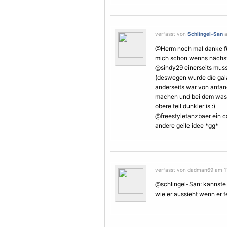
verfasst von
Schlingel-San
a
@Herm noch mal danke fü
mich schon wenns nächste
@sindy29 einerseits musst
(deswegen wurde die gala
anderseits war von anfang
machen und bei dem was 
obere teil dunkler is :)
@freestyletanzbaer ein ca
andere geile idee *gg*
verfasst von dadman69 am 17
@schlingel-San: kannste st
wie er aussieht wenn er fer