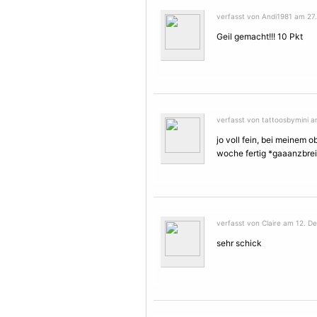
verfasst von Andi1981 am 27. 
Geil gemacht!!! 10 Pkt
verfasst von tattoosbymini am
jo voll fein, bei meinem 
woche fertig *gaaanzbrei
verfasst von Claire am 12. D
sehr schick