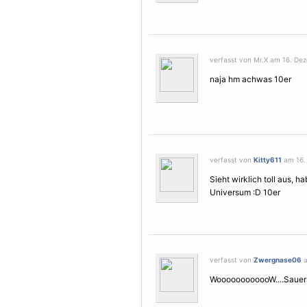
verfasst von Mr.X am 16. Dez
naja hm achwas 10er
verfasst von
Kitty611
am 16. 
Sieht wirklich toll aus, 
Universum :D 10er
verfasst von
Zwergnase06
a
WoooooooooooW....Sauers