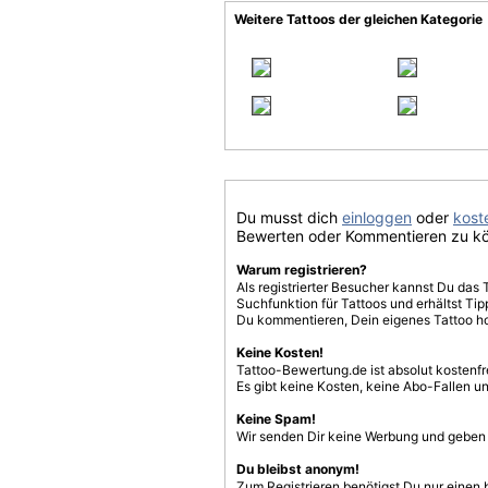
Weitere Tattoos der gleichen Kategorie
Du musst dich
einloggen
oder
koste
Bewerten oder Kommentieren zu k
Warum registrieren?
Als registrierter Besucher kannst Du das 
Suchfunktion für Tattoos und erhältst T
Du kommentieren, Dein eigenes Tattoo h
Keine Kosten!
Tattoo-Bewertung.de ist absolut kostenf
Es gibt keine Kosten, keine Abo-Fallen u
Keine Spam!
Wir senden Dir keine Werbung und geben D
Du bleibst anonym!
Zum Registrieren benötigst Du nur einen