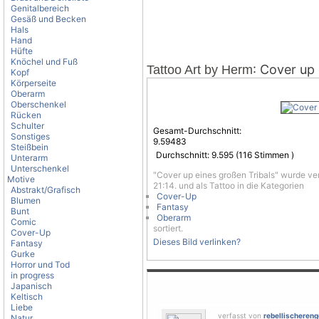
Genitalbereich
Gesäß und Becken
Hals
Hand
Hüfte
Knöchel und Fuß
: Cover up
Tattoo Art by Herm
Kopf
Körperseite
Oberarm
Oberschenkel
Rücken
Schulter
Gesamt-Durchschnitt:
Sonstiges
9.59483
Steißbein
Durchschnitt:
9.595
(
116
Stimmen )
Unterarm
Unterschenkel
"Cover up eines großen Tribals" wurde ve
Motive
21:14. und als Tattoo in die Kategorien
Abstrakt/Grafisch
Cover-Up
Blumen
Fantasy
Bunt
Oberarm
Comic
sortiert.
Cover-Up
Dieses Bild verlinken?
Fantasy
Gurke
Horror und Tod
in progress
Japanisch
Keltisch
Liebe
verfasst von
rebellischereng
Natur