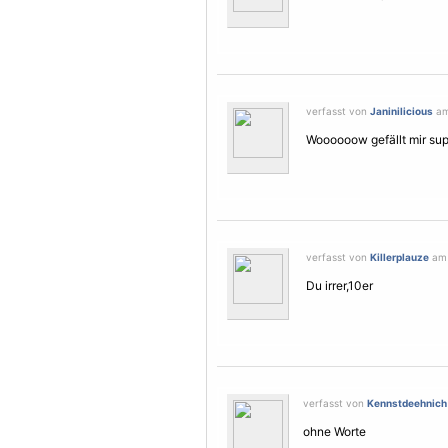
verfasst von
Janinilicious
am
Woooooow gefällt mir sup
verfasst von
Killerplauze
am 
Du irrer,10er
verfasst von
Kennstdeehnich
ohne Worte