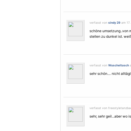
verfasst von
sindy 29
am 17.
schöne umsetzung..von mir
stellen zu dunkel ist. wei
verfasst von
Wuscheltasch
a
sehr schön.... nicht alltä
verfasst von freestyletanzba
sehr, sehr geil...aber wo i