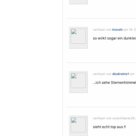
verfasst von
kiarahi
am 16. D
so wirkt sogar ein dunkles
verfasst von
diedirekte1
am 1
...ich sehe Sternenhimmel
verfasst von unsichtbarer26 
sieht echt top aus !!