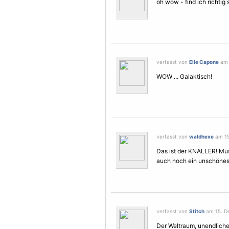
oh wow - find ich richtig
verfasst von
Elle Capone
am 
WOW ... Galaktisch!
verfasst von
waldhexe
am 15
Das ist der KNALLER! Mu
auch noch ein unschöne
verfasst von
Stitch
am 15. De
Der Weltraum, unendliche 