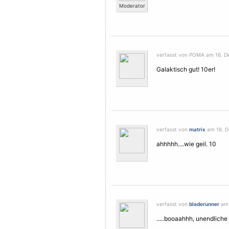
Moderator
verfasst von POMA am 16. D
Galaktisch gut! 10er!
verfasst von
matrix
am 16. D
ahhhhh....wie geil. 10
verfasst von
bladerunner
am 
.....booaahhh, unendliche