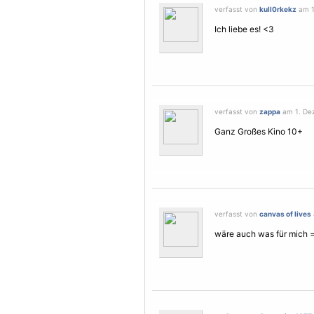
verfasst von
kull0rkekz
am 12
Ich liebe es! <3
verfasst von
zappa
am 1. Dez
Ganz Großes Kino 10+
verfasst von
canvas of lives
wäre auch was für mich 