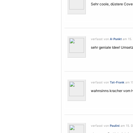
Sehr coole, düstere Cove
verfasst von
A-Punkt
am 15. 
sehr geniale Idee! Umset
verfasst von
Tat-Frank
am 15
wahnsinns kracher vom 
verfasst von
Paulini
am 15. D