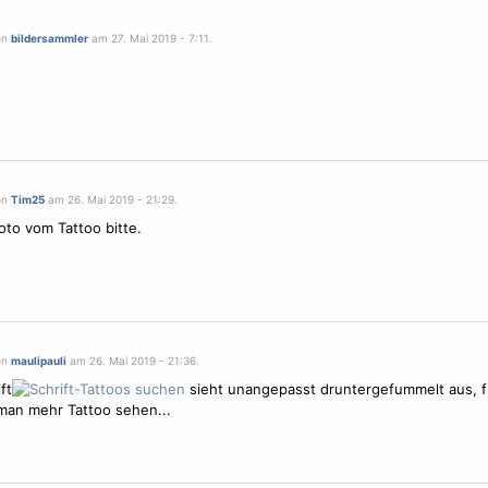
on
bildersammler
am 27. Mai 2019 - 7:11.
on
Tim25
am 26. Mai 2019 - 21:29.
Foto vom Tattoo bitte.
on
maulipauli
am 26. Mai 2019 - 21:36.
ft
sieht unangepasst druntergefummelt aus, f
an mehr Tattoo sehen...