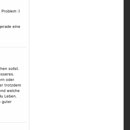
 Problem :)
gerade eine
hen sollst.
esseres.
ern oder
er trotzdem
gend welche
 du Leben.
n guter