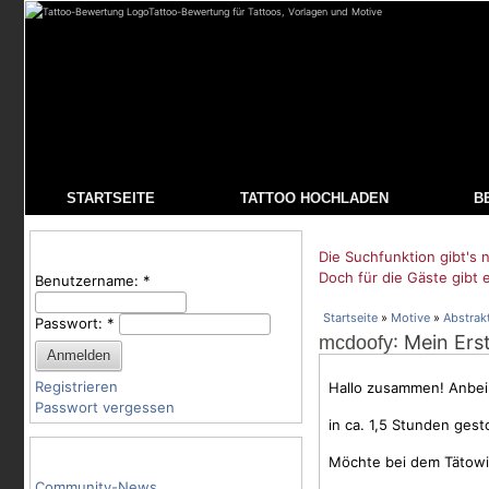
Tattoo-Bewertung für Tattoos, Vorlagen und Motive
STARTSEITE
TATTOO HOCHLADEN
B
Benutzeranmeldung
Die Suchfunktion gibt's n
Doch für die Gäste gibt 
Benutzername:
*
Startseite
»
Motive
»
Abstrak
Passwort:
*
: Mein Ers
mcdoofy
Registrieren
Hallo zusammen! Anbei 
Passwort vergessen
in ca. 1,5 Stunden ges
Tattoo-Kategorien
Möchte bei dem Tätowi
Community-News