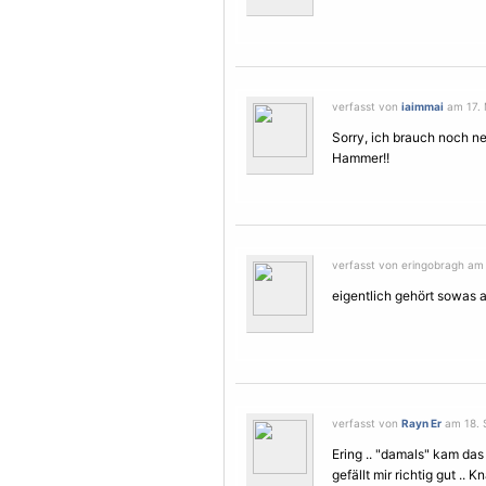
verfasst von
iaimmai
am 17. 
Sorry, ich brauch noch n
Hammer!!
verfasst von eringobragh am 1
eigentlich gehört sowas a
verfasst von
Rayn Er
am 18. 
Ering .. "damals" kam das
gefällt mir richtig gut .. K