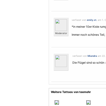
verfasst von
emily.st.
am 1. O
*in meiner 10er Kiste rum
Moderator
Immer noch schönes Teil, 
verfasst von
Miandra
am 22. 
Die
Flügel
sind so schön 
Weitere Tattoos von teemohr