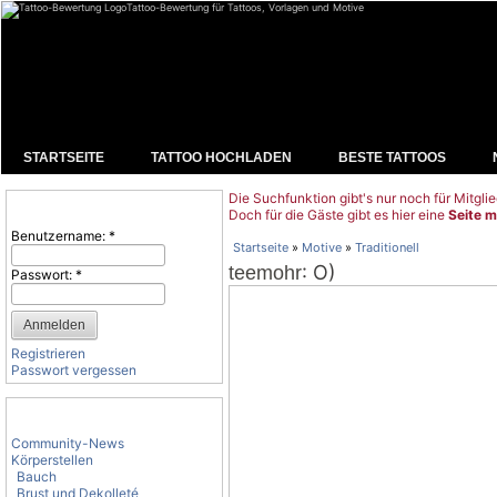
Tattoo-Bewertung für Tattoos, Vorlagen und Motive
STARTSEITE
TATTOO HOCHLADEN
BESTE TATTOOS
Die Suchfunktion gibt's nur noch für Mitglie
Benutzeranmeldung
Doch für die Gäste gibt es hier eine
Seite m
Benutzername:
*
Startseite
»
Motive
»
Traditionell
: O)
teemohr
Passwort:
*
Registrieren
Passwort vergessen
Tattoo-Kategorien
Community-News
Körperstellen
Bauch
Brust und Dekolleté