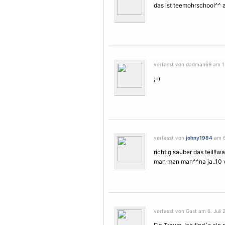
das ist teemohrschool^^ ac
verfasst von dadman69 am 1. 
;-)
verfasst von
johny1984
am 6.
richtig sauber das teil!!
man man man^^na ja..10 v
verfasst von Gast am 6. Juli 2