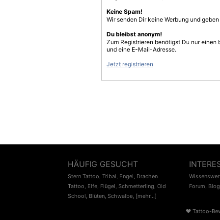
Keine Spam!
Wir senden Dir keine Werbung und geben D
Du bleibst anonym!
Zum Registrieren benötigst Du nur einen
und eine E-Mail-Adresse.
Jetzt registrieren
HÄUFIG GESUCHT
INTERE
Stern Tattoo
,
Tribal
,
Engel
,
Drachen
Wissenswert
Tattoo
,
Elfe
,
Flügel
,
Schmetterling
,
Old
Forum
,
Blog
School
,
Blüten
,
Schwalbe
,
[mehr...]
♥
Tattoo-Be