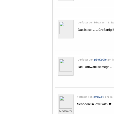
verfasst von bibea am 18. Se
Das ist so.........Großarti
verfasst von
pSyKoOlo
am 18
Die Farbwahl ist mega...
verfasst von
emily.st.
am 18. 
Schööön! In love with ♥
Moderator