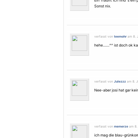
Ein Traum. Ich find´s ein 
Sonst nix.
verfasst von
teemohr
am 8. J
hehe.......^^ ist doch ok 
verfasst von
Julezzz
am 8. Ju
Nee-aber josi hat gar ke
verfasst von
memerze
am 8. 
ich mag die blau-grünkom