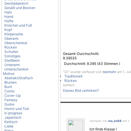
Genitalbereich
Gesäß und Becken
Hals
Hand
Hüfte
Knöchel und Fuß
Kopf
Körperseite
Oberarm
Oberschenkel
Rücken
Schulter
Gesamt-Durchschnitt:
Sonstiges
9.39535
Steißbein
Durchschnitt:
9.395
(
43
Stimmen )
Unterarm
Unterschenkel
"O)" wurde verfasst von
teemohr
am 1. Jul
Motive
Traditionell
Abstrakt/Grafisch
Rücken
Blumen
sortiert.
Bunt
Dieses Bild verlinken?
Comic
Cover-Up
Fantasy
Gurke
Horror und Tod
in progress
Japanisch
verfasst von
ma_ko68
am 1. 
Keltisch
Liebe
Ich finds Klasse !
Natur