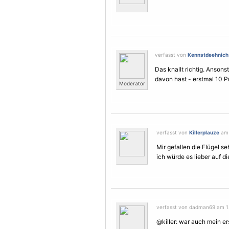
verfasst von
Kennstdeehnich
Das knallt richtig. Anson
davon hast - erstmal 10 P
Moderator
verfasst von
Killerplauze
am 1
Mir gefallen die
Flügel
seh
ich würde es lieber auf d
verfasst von dadman69 am 1. 
@killer: war auch mein er