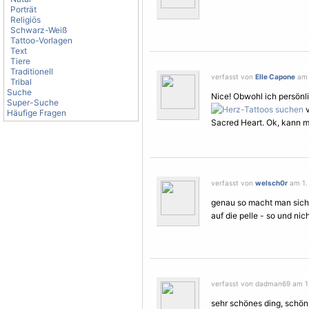
Porträt
Religiös
Schwarz-Weiß
Tattoo-Vorlagen
Text
Tiere
Traditionell
verfasst von
Elle Capone
am 1
Tribal
Suche
Nice! Obwohl ich persön
Super-Suche
v
Häufige Fragen
Sacred Heart. Ok, kann m
verfasst von
welsch0r
am 1. 
genau so macht man sic
auf die pelle - so und nich
verfasst von dadman69 am 1. 
sehr schönes ding, schön