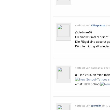
verfasst von
Killerplauze
am 1
@dadman69
Ok sind wir mal "Ehrlich"
Die
Flügel
sind absolut ge
Könnte mich glatt wieder
verfasst von dadman69 am 1. 
ok, ich versuch mich mal:
ernst: New School
verfasst von
teemohr
am 1. J