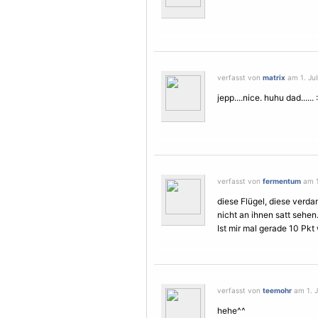
verfasst von
matrix
am 1. Jul
jepp....nice. huhu dad...... 
verfasst von
fermentum
am 1.
diese Flügel, diese ver
nicht an ihnen satt sehen.
Ist mir mal gerade 10 Pkt 
verfasst von
teemohr
am 1. Ju
hehe^^