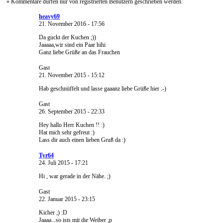
» Kommentare dürfen nur von registrierten Benutzern geschrieben werden.
heavy69
21. November 2016 - 17:56
Da guckt der Kuchen ;))
Jaaaaa,wir sind ein Paar hihi
Ganz liebe Grüße an das Frauchen
Gast
21. November 2015 - 15:12
Hab geschnüffelt und lasse gaaanz liebe Grüße hier :-)
Gast
26. September 2015 - 22:33
Hey hallo Herr Kuchen !! :)
Hat mich sehr gefreut :)
Lass dir auch einen lieben Gruß da :)
Tyr64
24. Juli 2015 - 17:21
Hi , war gerade in der Nähe. ;)
Gast
22. Januar 2015 - 23:15
Kicher ;) :D
Jaaaa...so ists mit die Weiber ;p