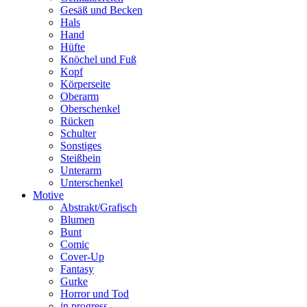
Gesäß und Becken
Hals
Hand
Hüfte
Knöchel und Fuß
Kopf
Körperseite
Oberarm
Oberschenkel
Rücken
Schulter
Sonstiges
Steißbein
Unterarm
Unterschenkel
Motive
Abstrakt/Grafisch
Blumen
Bunt
Comic
Cover-Up
Fantasy
Gurke
Horror und Tod
in progress