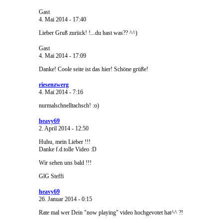
Gast
4. Mai 2014 - 17:40
Lieber Gruß zurück! !...du hast was?? ^^)
Gast
4. Mai 2014 - 17:09
Danke! Coole seite ist das hier! Schöne grüße!
riesenzwerg
4. Mai 2014 - 7:16
nurmalschnelltachsch! :o)
heavy69
2. April 2014 - 12:50
Huhu, mein Lieber !!!
Danke f.d.tolle Video :D
Wir sehen uns bald !!!
GlG Steffi
heavy69
26. Januar 2014 - 0:15
Rate mal wer Dein "now playing" video hochgevotet hat^^ ?!