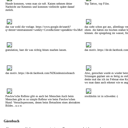
Hunde kommen, wenn man sie ruft. Katzen nehmen deine
Top Tattoo, top Film.
Nachricht zur Kenntnis und kommen vielleicht später darauf
zurück.
das war wohl die vorlage. https://www.google.de/search?
das sieht schon gut aus, allerdings ve
q=dexter+entertainment+weekly+Cover&client=opera&hs=6w3&tbm=isch&tbo=u&source=univ&
ohren. die hätten ein bischen stärker 
können. die spiegelung im wasser, fin
gratulation, hast dir was richtig feines machen lassen.
das motiv..https://de-de.facebook.c
das motiv..https://de-de.facebook.com/NZKindesmissbrauch
Also, gestochen wurde es wieder bei
Sitzungen geplant um es fertig zu stel
denke mal das ich im Februar eine Ko
wo man dann auch erkennt wie es ange
Pawlow'sche Reflexe gibt es auch bei Menschen Auch beim
stockholm ist in schweden:-)
Menschen gibt es so simple Reflexe wie beim Pawlow'schen
Hund: Versuchspersonen, denen beim Betrachten eines abstrakten
Bildes...u.s.w.
Gästebuch