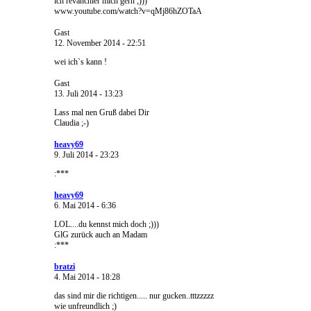
ich revanchier mich gern ;)))
www.youtube.com/watch?v=qMj86hZOTaA
Gast
12. November 2014 - 22:51
wei ich`s kann !
Gast
13. Juli 2014 - 13:23
Lass mal nen Gruß dabei Dir
Claudia ;-)
heavy69
9. Juli 2014 - 23:23
:***
heavy69
6. Mai 2014 - 6:36
LOL....du kennst mich doch ;)))
GlG zurück auch an Madam
:***
bratzi
4. Mai 2014 - 18:28
das sind mir die richtigen..... nur gucken..tttzzzzz
wie unfreundlich ;)