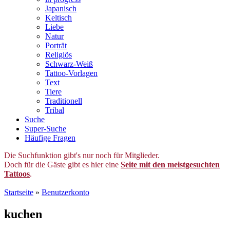
Japanisch
Keltisch
Liebe
Natur
Porträt
Religiös
Schwarz-Weiß
Tattoo-Vorlagen
Text
Tiere
Traditionell
Tribal
Suche
Super-Suche
Häufige Fragen
Die Suchfunktion gibt's nur noch für Mitglieder.
Doch für die Gäste gibt es hier eine
Seite mit den meistgesuchten
Tattoos
.
Startseite
»
Benutzerkonto
kuchen