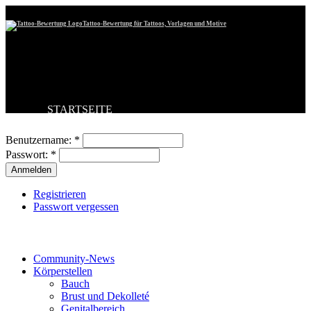
Tattoo-Bewertung für Tattoos, Vorlagen und Motive
STARTSEITE
Benutzeranmeldung
TATTOO HOCHLADEN
BESTE TATTOOS
Benutzername:
*
NEUESTE TATTOOS
Passwort:
*
KOMMENTARE
FORUM
HILFE
Registrieren
Passwort vergessen
Tattoo-Kategorien
Community-News
Körperstellen
Bauch
Brust und Dekolleté
Genitalbereich