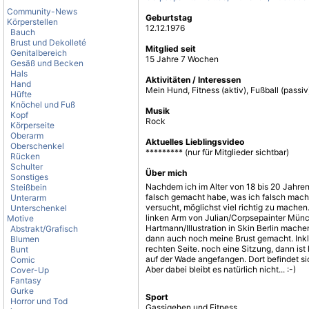
Community-News
Geburtstag
Körperstellen
12.12.1976
Bauch
Brust und Dekolleté
Mitglied seit
Genitalbereich
15 Jahre 7 Wochen
Gesäß und Becken
Hals
Aktivitäten / Interessen
Hand
Mein Hund, Fitness (aktiv), Fußball (passiv
Hüfte
Knöchel und Fuß
Musik
Kopf
Rock
Körperseite
Oberarm
Aktuelles Lieblingsvideo
Oberschenkel
********* (nur für Mitglieder sichtbar)
Rücken
Schulter
Über mich
Sonstiges
Nachdem ich im Alter von 18 bis 20 Jahren
Steißbein
falsch gemacht habe, was ich falsch mach
Unterarm
versucht, möglichst viel richtig zu machen
Unterschenkel
linken Arm von Julian/Corpsepainter Mün
Motive
Hartmann/Illustration in Skin Berlin mach
Abstrakt/Grafisch
dann auch noch meine Brust gemacht. Inkl
Blumen
rechten Seite. noch eine Sitzung, dann ist 
Bunt
auf der Wade angefangen. Dort befindet si
Comic
Aber dabei bleibt es natürlich nicht... :-)
Cover-Up
Fantasy
Gurke
Sport
Horror und Tod
Gassigehen und Fitness