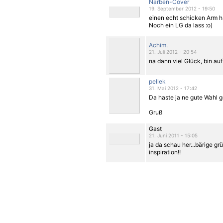
Narben-Cover
19. September 2012 - 19:50
einen echt schicken Arm has
Noch ein LG da lass :o)
Achim.
21. Juli 2012 - 20:54
na dann viel Glück, bin au
pellek
31. Mai 2012 - 17:42
Da haste ja ne gute Wahl g
Gruß
Gast
21. Juni 2011 - 15:05
ja da schau her...bärige g
inspiration!!