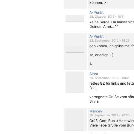
können. :-)
A-Punkt
28. Oktober 2012 - 18:11
keine Sorge, Du musst nic
Deinem Arm)... ^^
A-Punkt
22. September 2012 - 18:26
och komm, ich grüss mal fr
so, erledigt. :-)
A.
Ainra
20. September 2012 - 18:45
fettes GZ für links und fett
B :-)
verregnete Grüße vom nör
Silvia
Mercey
19. September 2012 - 20:55
Grüß' Gott, Bua :) Hast wir
Viele liebe Grüße vom Bun