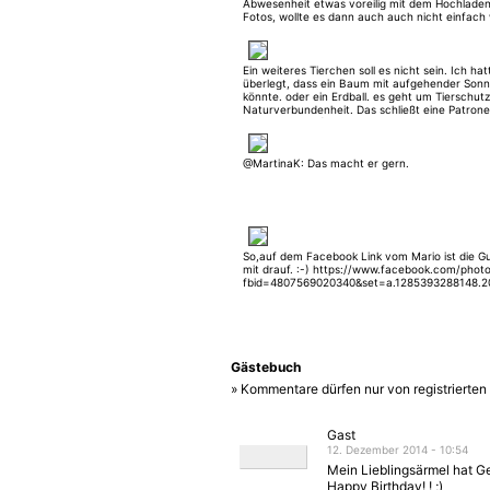
Abwesenheit etwas voreilig mit dem Hochlade
Fotos, wollte es dann auch auch nicht einfach
löschen. Offensichtlich werden die Regeln jetz
strenger genommen, als noch vor 3 Jahren. Wa
aber ausgesprochen gut gefällt!
Ein weiteres Tierchen soll es nicht sein. Ich hat
überlegt, dass ein Baum mit aufgehender Son
könnte. oder ein Erdball. es geht um Tierschut
Naturverbundenheit. Das schließt eine Patron
definitiv aus. :-) Die Dornier Do 27 ist eine cool
@MartinaK: Das macht er gern.
So,auf dem Facebook Link vom Mario ist die G
mit drauf. :-) https://www.facebook.com/phot
fbid=4807569020340&set=a.1285393288148.2
Gästebuch
» Kommentare dürfen nur von registrierte
Gast
12. Dezember 2014 - 10:54
Mein Lieblingsärmel hat G
Happy Birthday! ! ;)