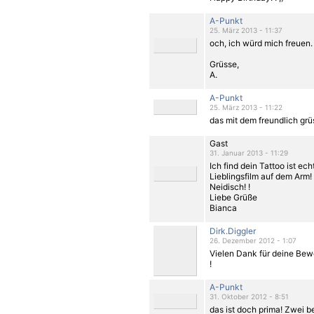
A-Punkt
25. März 2013 - 11:37
och, ich würd mich freuen. 
Grüsse,
A.
A-Punkt
25. März 2013 - 11:22
das mit dem freundlich grü
Gast
31. Januar 2013 - 11:29
Ich find dein Tattoo ist ech
Lieblingsfilm auf dem Arm! 
Neidisch! !
Liebe Grüße
Bianca
Dirk.Diggler
26. Dezember 2012 - 1:07
Vielen Dank für deine Be
!
A-Punkt
31. Oktober 2012 - 8:51
das ist doch prima! Zwei b