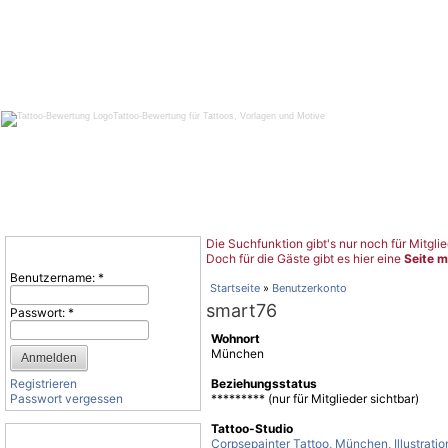
Tattoo-Bewertung für Tattoos, Vorlagen und Motive
Die Suchfunktion gibt's nur noch für Mitglie
Benutzeranmeldung
Doch für die Gäste gibt es hier eine
Seite m
Benutzername:
*
Startseite
»
Benutzerkonto
smart76
Passwort:
*
Wohnort
München
Registrieren
Beziehungsstatus
Passwort vergessen
********* (nur für Mitglieder sichtbar)
Tattoo-Studio
Tattoo-Kategorien
Corpsepainter Tattoo, München, Illustrati