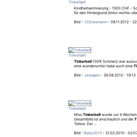
Tinkerbell
Kindheitserinnerung - 1500 CHF - S
für den Hintergrund (links-rechts-ob
Bild -
123ziesmann
- 08.11.2012 - 2
Tinkerbell
Tinkerbell
100€ Schmerz war auszuha
eine wunderschön habe auch eine
T
Bild -
Jessigeis
- 26.08.2012 - 19:13
Tinkerbell
Miss
Tinkerbell
wurde vor 4 Wochen g
Gesamtbild ist anschaulich und die
T
Tattoo. Der ...
Bild -
Baby2013
- 21.02.2015 - 02:0