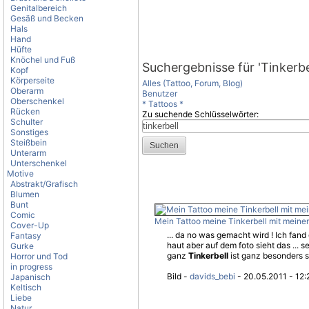
Genitalbereich
Gesäß und Becken
Hals
Hand
Hüfte
Knöchel und Fuß
Suchergebnisse für 'Tinkerbe
Kopf
Körperseite
Alles (Tattoo, Forum, Blog)
Oberarm
Benutzer
Oberschenkel
* Tattoos *
Rücken
Zu suchende Schlüsselwörter:
Schulter
Sonstiges
Steißbein
Unterarm
Unterschenkel
Motive
Abstrakt/Grafisch
Blumen
Bunt
Comic
Mein Tattoo meine Tinkerbell mit meine
Cover-Up
... da no was gemacht wird ! Ich fan
Fantasy
haut aber auf dem foto sieht das ... 
Gurke
ganz
Tinkerbell
ist ganz besonders s
Horror und Tod
in progress
Bild -
davids_bebi
- 20.05.2011 - 12:
Japanisch
Keltisch
Liebe
Natur