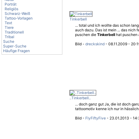
Porträt
Religiös
Schwarz-Weiß
Tattoo-Vorlagen
Tinkerbell
Text
... total und ich wollte das schon la
Tiere
auch dazu. Das ist mein ... das nich fe
Traditionell
puschen die
Tinkerbell
hat puschen a
Tribal
Suche
Bild -
dreckskind
- 08.11.2009 - 20:1
Super-Suche
Häufige Fragen
..Tinkerbell..
... doch ganz gut Ja, die ist doch ga
tattoomotiv kenne ich nur in hässlich
Bild -
FlyFiftyFive
- 23.01.2013 - 14