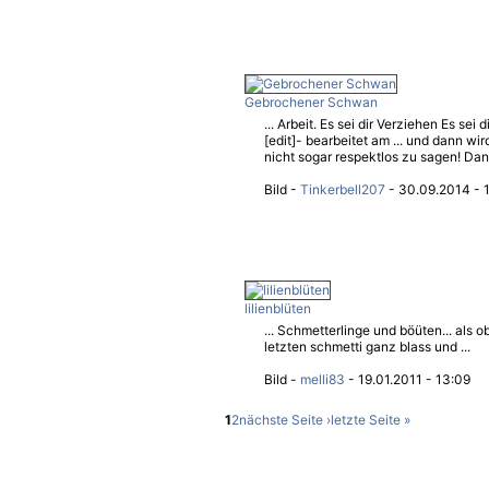
Gebrochener Schwan
... Arbeit. Es sei dir Verziehen Es sei
[edit]- bearbeitet am ... und dann wir
nicht sogar respektlos zu sagen! Dan
Bild -
Tinkerbell207
- 30.09.2014 - 1
lilienblüten
... Schmetterlinge und böüten... als o
letzten schmetti ganz blass und ...
Bild -
melli83
- 19.01.2011 - 13:09
1
2
nächste Seite ›
letzte Seite »