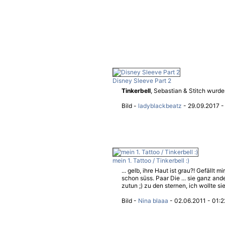
Disney Sleeve Part 2
Tinkerbell
, Sebastian & Stitch wurd
Bild -
ladyblackbeatz
- 29.09.2017 -
mein 1. Tattoo / Tinkerbell :)
... gelb, ihre Haut ist grau?! Gefällt m
schon süss. Paar Die ... sie ganz and
zutun ;) zu den sternen, ich wollte sie
Bild -
Nina blaaa
- 02.06.2011 - 01:2