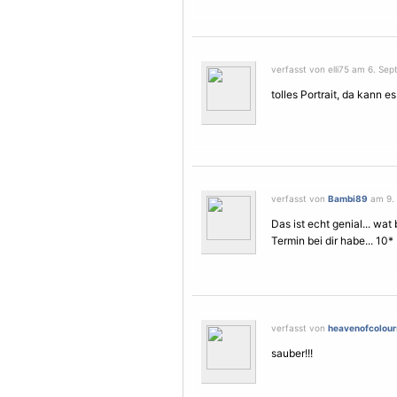
verfasst von elli75 am 6. Sep
tolles Portrait, da kann e
verfasst von
Bambi89
am 9. 
Das ist echt genial... wa
Termin bei dir habe... 10*
verfasst von
heavenofcolour
sauber!!!