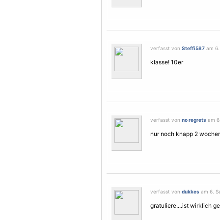
verfasst von
Steffi587
am 6.
klasse! 10er
verfasst von
no regrets
am 6.
nur noch knapp 2 wochen 
verfasst von
dukkes
am 6. Se
gratuliere....ist wirklich ge