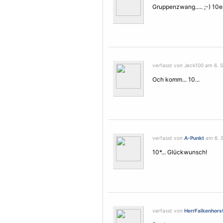
Gruppenzwang..... ;-) 10e
verfasst von Jeck100 am 6. 
Och komm... 10...
verfasst von
A-Punkt
am 6. S
10*... Glückwunsch!
verfasst von
HerrFalkenhors