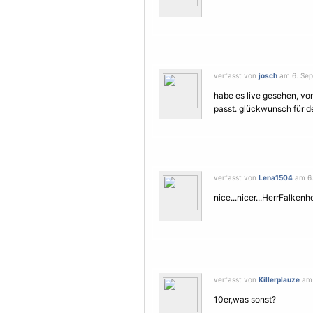
verfasst von
josch
am 6. Sep
habe es live gesehen, vo
passt. glückwunsch für den
verfasst von
Lena1504
am 6.
nice...nicer...HerrFalkenho
verfasst von
Killerplauze
am 
10er,was sonst?