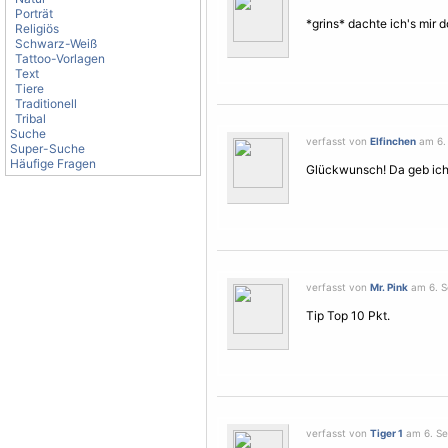
Porträt
*grins* dachte ich's mir 
Religiös
Schwarz-Weiß
Tattoo-Vorlagen
Text
Tiere
Traditionell
Tribal
Suche
verfasst von
Elfinchen
am 6. 
Super-Suche
Häufige Fragen
Glückwunsch! Da geb ic
verfasst von
Mr. Pink
am 6. S
Tip Top 10 Pkt.
verfasst von
Tiger 1
am 6. Se