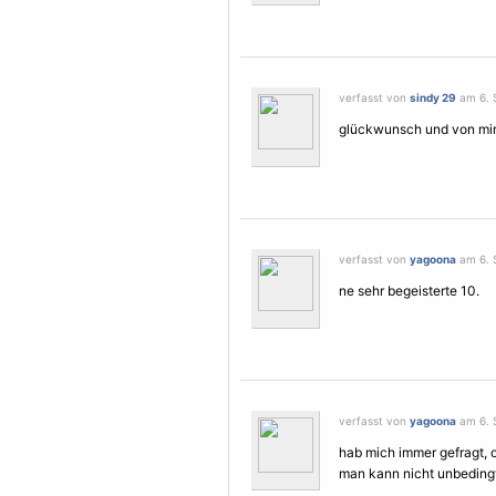
verfasst von
sindy 29
am 6. 
glückwunsch und von mir 
verfasst von
yagoona
am 6. 
ne sehr begeisterte 10.
verfasst von
yagoona
am 6. 
hab mich immer gefragt,
man kann nicht unbeding