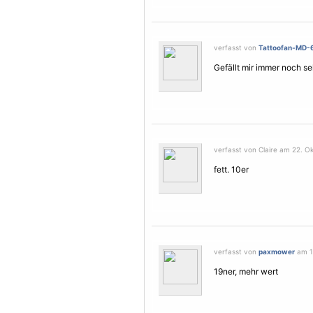
verfasst von
Tattoofan-MD-
Gefällt mir immer noch seh
verfasst von Claire am 22. Ok
fett. 10er
verfasst von
paxmower
am 11
19ner, mehr wert