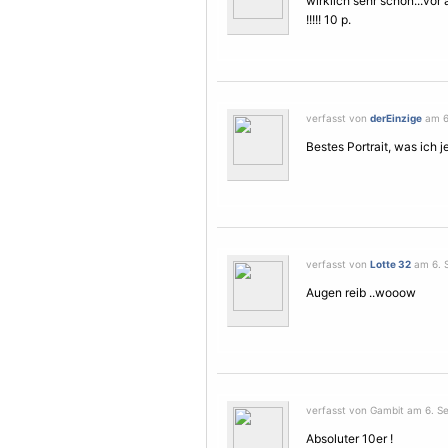
wirklich sehr schön...vor
!!!!! 10 p.
verfasst von
derEinzige
am 6
Bestes Portrait, was ich 
verfasst von
Lotte 32
am 6. S
Augen reib ..wooow
verfasst von Gambit am 6. S
Absoluter 10er !