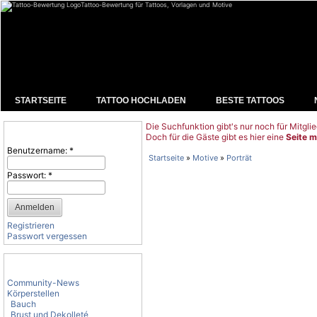
Tattoo-Bewertung für Tattoos, Vorlagen und Motive
STARTSEITE
TATTOO HOCHLADEN
BESTE TATTOOS
Die Suchfunktion gibt's nur noch für Mitglie
Benutzeranmeldung
Doch für die Gäste gibt es hier eine
Seite m
Benutzername:
*
Startseite
»
Motive
»
Porträt
Passwort:
*
Registrieren
Passwort vergessen
Tattoo-Kategorien
Community-News
Körperstellen
Bauch
Brust und Dekolleté