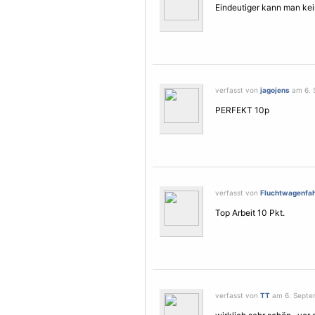
Eindeutiger kann man kei
verfasst von
jagojens
am 6. 
PERFEKT 10p
verfasst von
Fluchtwagenfah
Top Arbeit 10 Pkt.
verfasst von
TT
am 6. Septem