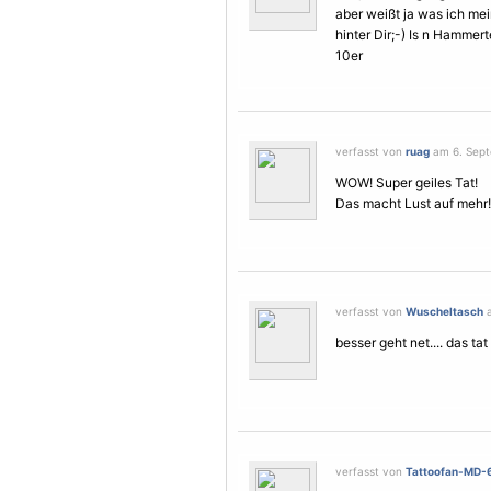
aber weißt ja was ich mei
hinter Dir;-) Is n Hammert
10er
verfasst von
ruag
am 6. Sept
WOW! Super geiles Tat!
Das macht Lust auf mehr!
verfasst von
Wuscheltasch
a
besser geht net.... das tat i
verfasst von
Tattoofan-MD-