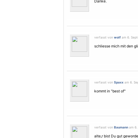
Danke.
verfasst von
wolf
am 6. Sept
schliesse mich mit den g
verfasst von
Spaxx
am 6. Sep
kommt in "best of"
verfasst von
Baumann
am 6. 
alte,r bist Du gut geworden