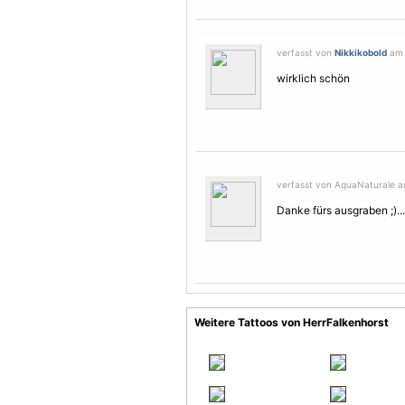
verfasst von
Nikkikobold
am 
wirklich schön
verfasst von AquaNaturale am
Danke fürs ausgraben ;)...
Weitere Tattoos von HerrFalkenhorst