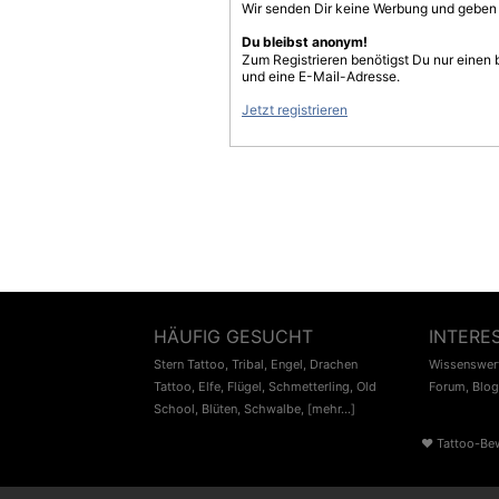
Wir senden Dir keine Werbung und geben D
Du bleibst anonym!
Zum Registrieren benötigst Du nur einen
und eine E-Mail-Adresse.
Jetzt registrieren
HÄUFIG GESUCHT
INTERE
Stern Tattoo
,
Tribal
,
Engel
,
Drachen
Wissenswert
Tattoo
,
Elfe
,
Flügel
,
Schmetterling
,
Old
Forum
,
Blog
School
,
Blüten
,
Schwalbe
,
[mehr...]
♥
Tattoo-Be