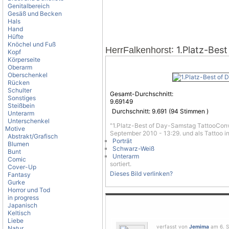
Genitalbereich
Gesäß und Becken
Hals
Hand
Hüfte
Knöchel und Fuß
: 1.Platz-Be
HerrFalkenhorst
Kopf
Körperseite
Oberarm
Oberschenkel
Rücken
Schulter
Gesamt-Durchschnitt:
Sonstiges
9.69149
Steißbein
Durchschnitt:
9.691
(
94
Stimmen )
Unterarm
Unterschenkel
"1.Platz-Best of Day-Samstag TattooCon
Motive
September 2010 - 13:29. und als Tattoo in
Abstrakt/Grafisch
Porträt
Blumen
Schwarz-Weiß
Bunt
Unterarm
Comic
sortiert.
Cover-Up
Dieses Bild verlinken?
Fantasy
Gurke
Horror und Tod
in progress
Japanisch
Keltisch
Liebe
verfasst von
Jemima
am 6. S
Natur