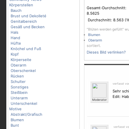
Körperstellen
Gesamt-Durchschnitt:
Bauch
8.5625
Brust und Dekolleté
Durchschnitt:
8.563
(
1
Genitalbereich
Gesäß und Becken
"Blüten werden gefüllt" w
Hals
Blumen
Hand
Oberarm
Hüfte
sortiert.
Knöchel und Fuß
Dieses Bild verlinken?
Kopf
Körperseite
Oberarm
Oberschenkel
Rücken
Schulter
verfasst v
Sonstiges
Sehr schi
Steißbein
Edit: Hab
Unterarm
Moderator
Unterschenkel
Motive
Abstrakt/Grafisch
Blumen
Bunt
verfasst v