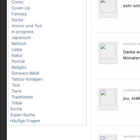
Comic
sehr schö
Cover-Up
Fantasy
Gurke
Horror und Tod
in progress
Japanisch
Keltisch
verfasst v
Liebe
Danke eu
Natur
Monaten
Porträt
Religiös
Schwarz-Weiß
Tattoo-Vorlagen
Text
verfasst v
Tiere
Traditionell
jou, stalk
Tribal
Suche
Super-Suche
Häufige Fragen
verfasst v