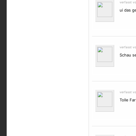
verfasst v
ui das g
verfasst v
Schau se
verfasst v
Tolle Fa