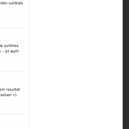
iten outlines
ie outlines
 - ist auch
em resultat
esehen =)