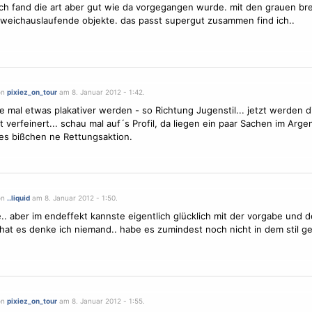
ich fand die art aber gut wie da vorgegangen wurde. mit den grauen bre
weichauslaufende objekte. das passt supergut zusammen find ich..
on
pixiez_on_tour
am 8. Januar 2012 - 1:42.
lte mal etwas plakativer werden - so Richtung Jugenstil... jetzt werden d
t verfeinert... schau mal auf´s Profil, da liegen ein paar Sachen im Argen
nes bißchen ne Rettungsaktion.
on
..liquid
am 8. Januar 2012 - 1:50.
.. aber im endeffekt kannste eigentlich glücklich mit der vorgabe und d
 hat es denke ich niemand.. habe es zumindest noch nicht in dem stil g
on
pixiez_on_tour
am 8. Januar 2012 - 1:55.