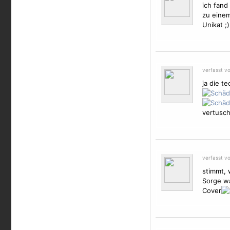
ich fand 
zu einem
Unikat ;)
verfasst v
ja die t
vertusch
verfasst v
stimmt, 
Sorge wa
Cover