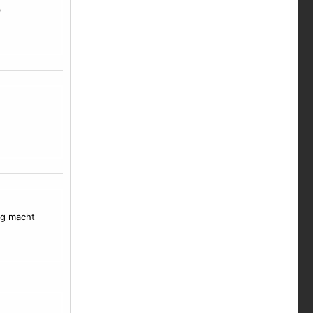
)
ng macht