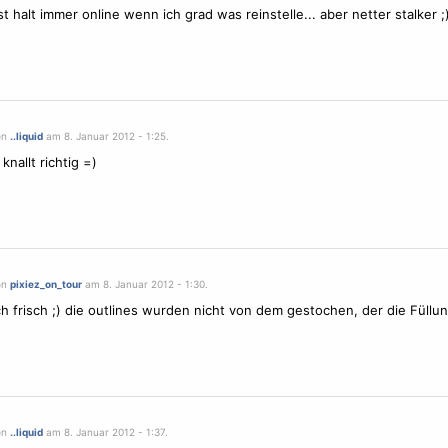
st halt immer online wenn ich grad was reinstelle... aber netter stalker ;
on
..liquid
am 8. Januar 2012 - 1:25.
knallt richtig =)
on
pixiez_on_tour
am 8. Januar 2012 - 1:30.
uch frisch ;) die outlines wurden nicht von dem gestochen, der die Füllu
on
..liquid
am 8. Januar 2012 - 1:37.