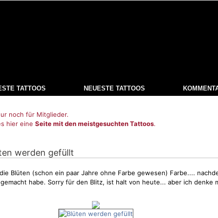
ESTE TATTOOS
NEUESTE TATTOOS
KOMMENT
ur noch für Mitglieder.
es hier eine
Seite mit den meistgesuchten Tattoos
.
üten werden gefüllt
 die
Blüten
(schon ein paar Jahre ohne Farbe gewesen) Farbe.... nachde
emacht habe. Sorry für den Blitz, ist halt von heute... aber ich denke