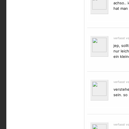
achso.. 
hat man 
verfasst v
jep, sol
nur leich
ein klei
verfasst v
verstehe
sein. so
verfasst v