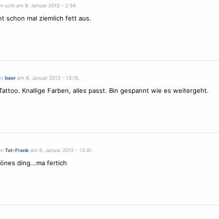
n uchi am 8. Januar 2012 - 2:34.
ht schon mal ziemlich fett aus.
on
baer
am 8. Januar 2012 - 13:16.
Tattoo. Knallige Farben, alles passt. Bin gespannt wie es weitergeht.
on
Tat-Frank
am 8. Januar 2012 - 13:41.
önes ding...ma fertich