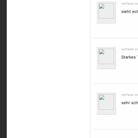
verfasst vo
sieht ec
verfasst v
Starkes 
verfasst v
sehr sch