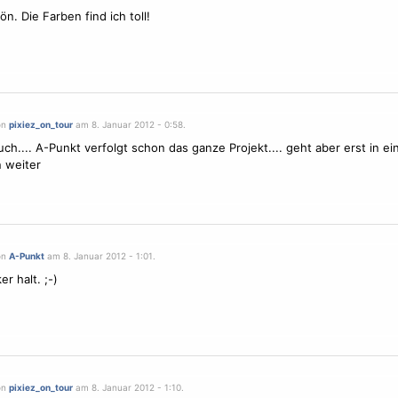
n. Die Farben find ich toll!
on
pixiez_on_tour
am 8. Januar 2012 - 0:58.
ch.... A-Punkt verfolgt schon das ganze Projekt.... geht aber erst in ei
 weiter
on
A-Punkt
am 8. Januar 2012 - 1:01.
er halt. ;-)
on
pixiez_on_tour
am 8. Januar 2012 - 1:10.