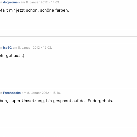
on
dogwoman
am 8. Januar 2012 - 14:09.
efällt mir jetzt schon. schöne farben.
on
isy92
am 8. Januar 2012 - 15:02.
hr gut aus :)
on
Frechdachs
am 8. Januar 2012 - 15:10.
rben, super Umsetzung, bin gespannt auf das Endergebnis.