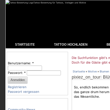
Tattoo-Bewertung für Tattoos, Vorlagen und Motive
STARTSEITE
TATTOO HOCHLADEN
B
Benutzeranmeldung
Die Suchfunktion gibt's n
Doch für die Gäste gibt 
Benutzername:
*
Startseite
»
Motive
»
Blumen
Passwort:
*
: Bl
pixiez_on_tour
Registrieren
So, endlich bekommen
Passwort vergessen
das ganze drum herum g
das Wesentliche.
Tattoo-Kategorien
Community-News