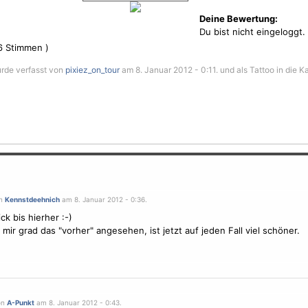
Deine Bewertung:
Du bist nicht eingeloggt.
6
Stimmen )
urde verfasst von
pixiez_on_tour
am 8. Januar 2012 - 0:11. und als Tattoo in die K
on
Kennstdeehnich
am 8. Januar 2012 - 0:36.
ck bis hierher :-)
 mir grad das "vorher" angesehen, ist jetzt auf jeden Fall viel schöner.
on
A-Punkt
am 8. Januar 2012 - 0:43.