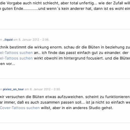
die Vorgabe auch nicht schlecht, aber total unfertig... wie der Zufall wil
 guten Ende.............und wenn´s kein anderer hat, dann ist es wohl ei
on
..liquid
am 8. Januar 2012 - 2:06.
echnik bestimmt die wirkung enorm. schau dir die
Blüten
in beziehung z
an.. ich finde das passt einfach gut zu einander. der
wirkt obwohl im hintergrund focusiert. und die
Blüte
en vor...
on
pixiez_on_tour
am 8. Januar 2012 - 2:30.
wir versuchen die
Blüten
etwas aufzuweichen. scheint zu funktionieren
r immer, daß es auch zusammen passen soll... ist ja nicht so einfach w
willst, aber in ein anderes Studio gehst.