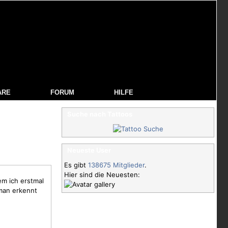
ARE
FORUM
HILFE
Suche nach Tattoos
Neueste User
Es gibt
138675 Mitglieder
.
Hier sind die Neuesten:
m ich erstmal
 man erkennt