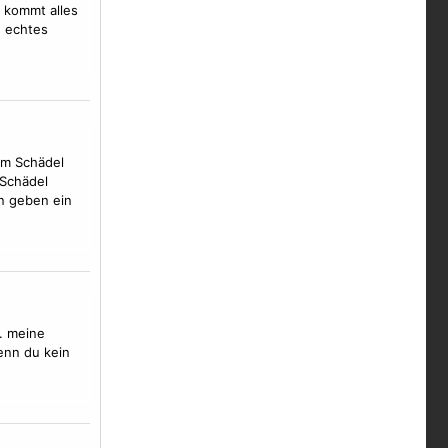
l kommt alles
n echtes
um Schädel
 Schädel
n
geben ein
. meine
enn du kein