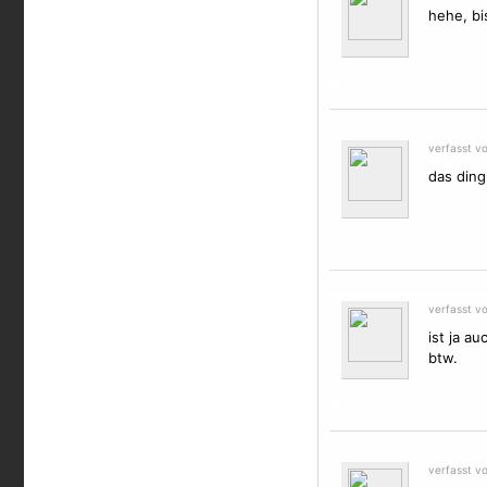
hehe, bi
verfasst v
das ding 
verfasst v
ist ja a
btw.
verfasst v