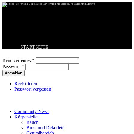
Tattoo-Bewertung für Tattoos, Vorlagen und Motive
STARTSEITE
Benutzeranmeldung
TATTOO HOCHLADEN
BESTE TATTOOS
Benutzername:
*
NEUESTE TATTOOS
Passwort:
*
KOMMENTARE
FORUM
HILFE
Registrieren
Passwort vergessen
Tattoo-Kategorien
Community-News
Körperstellen
Bauch
Brust und Dekolleté
Genitalbereich