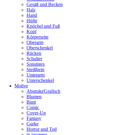
Gesäß und Becken
Hals
Hand
Hüfte
Knöchel und Fuß
Kopf
Körperseite
Oberarm
Oberschenkel
Rücken
Schulter
Sonstiges
Steißbein
Unterarm
Unterschenkel
Motive
Abstrakt/Grafisch
Blumen
Bunt
Comic
Cover-Up
Fantasy
Gurke
Horror und Tod
in progress