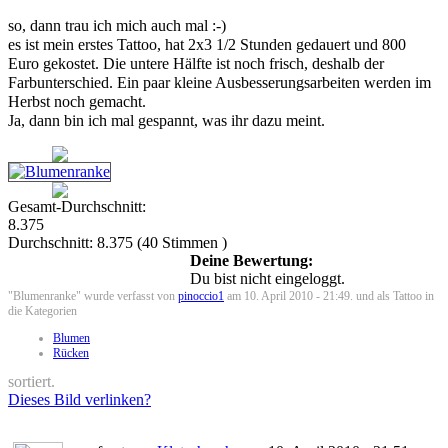
so, dann trau ich mich auch mal :-)
es ist mein erstes Tattoo, hat 2x3 1/2 Stunden gedauert und 800
Euro gekostet. Die untere Hälfte ist noch frisch, deshalb der
Farbunterschied. Ein paar kleine Ausbesserungsarbeiten werden im
Herbst noch gemacht.
Ja, dann bin ich mal gespannt, was ihr dazu meint.
Gesamt-Durchschnitt:
8.375
Durchschnitt:
8.375
(
40
Stimmen )
Deine Bewertung:
Du bist nicht eingeloggt.
"Blumenranke" wurde verfasst von
pinoccio1
am 10. April 2010 - 21:49. und als Tattoo in
die Kategorien
Blumen
Rücken
sortiert.
Dieses Bild verlinken?