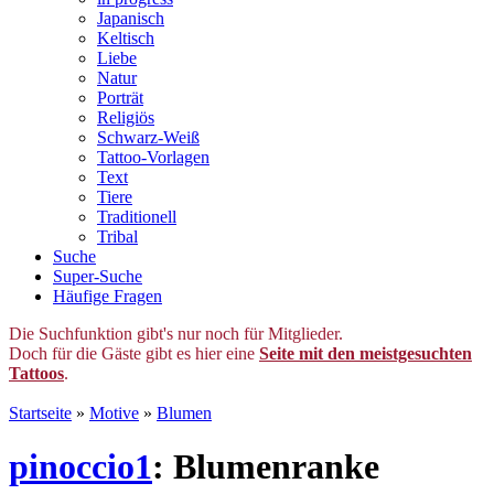
Japanisch
Keltisch
Liebe
Natur
Porträt
Religiös
Schwarz-Weiß
Tattoo-Vorlagen
Text
Tiere
Traditionell
Tribal
Suche
Super-Suche
Häufige Fragen
Die Suchfunktion gibt's nur noch für Mitglieder.
Doch für die Gäste gibt es hier eine
Seite mit den meistgesuchten
Tattoos
.
Startseite
»
Motive
»
Blumen
pinoccio1
: Blumenranke