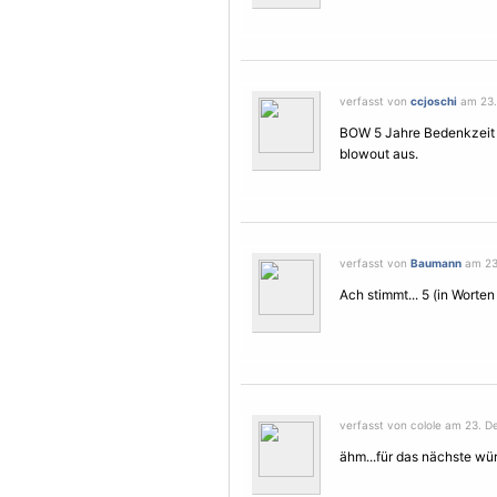
verfasst von
ccjoschi
am 23.
BOW 5 Jahre Bedenkzeit n
blowout aus.
verfasst von
Baumann
am 23.
Ach stimmt... 5 (in Worten
verfasst von colole am 23. D
ähm...für das nächste wür