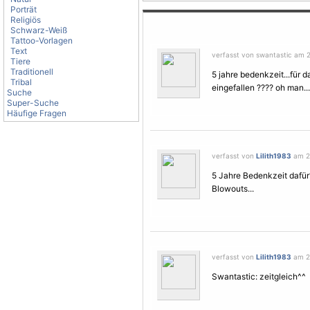
Porträt
Religiös
Schwarz-Weiß
Tattoo-Vorlagen
Text
verfasst von swantastic am 
Tiere
Traditionell
5 jahre bedenkzeit...für da
Tribal
eingefallen ???? oh man..
Suche
Super-Suche
Häufige Fragen
verfasst von
Lilith1983
am 22
5 Jahre Bedenkzeit dafür?
Blowouts...
verfasst von
Lilith1983
am 22
Swantastic: zeitgleich^^