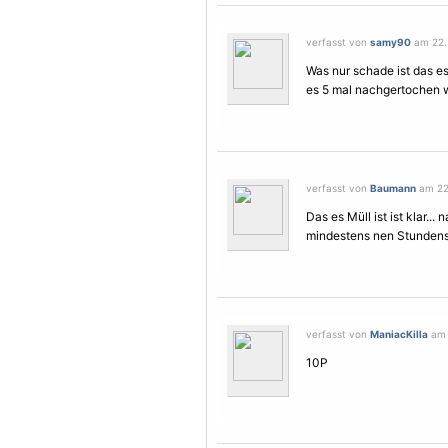
verfasst von
samy90
am 22.
Was nur schade ist das es 
es 5 mal nachgertochen 
verfasst von
Baumann
am 22
Das es Müll ist ist klar..
mindestens nen Stundensa
verfasst von
ManiacKilla
am 
10P