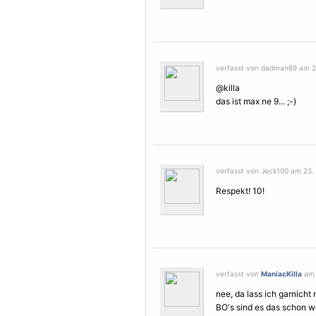
verfasst von dadman69 am 2
@killa
das ist max ne 9... ;-)
verfasst von Jeck100 am 23.
Respekt! 10!
verfasst von
ManiacKilla
am 
nee, da lass ich garnicht 
BO's sind es das schon we