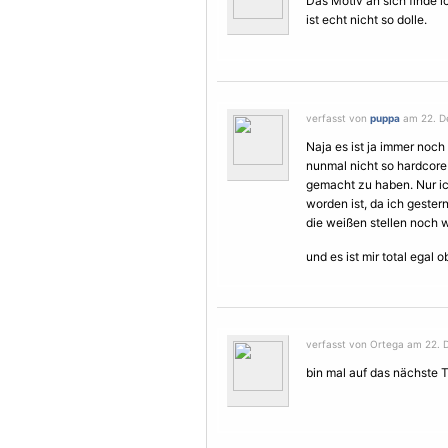
Das
Motiv
an sich finde i
ist echt nicht so dolle.
verfasst von
puppa
am 22. De
Naja es ist ja immer noch
nunmal nicht so hardcore 
gemacht zu haben. Nur ic
worden ist, da ich gester
die weißen stellen noch
und es ist mir total egal o
verfasst von Ortega am 22. 
bin mal auf das nächste T