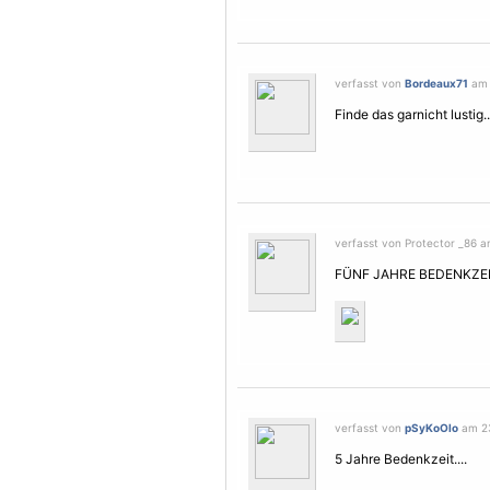
verfasst von
Bordeaux71
am 
Finde das garnicht lustig..
verfasst von Protector _86 a
FÜNF JAHRE BEDENKZEI
verfasst von
pSyKoOlo
am 23
5 Jahre Bedenkzeit....