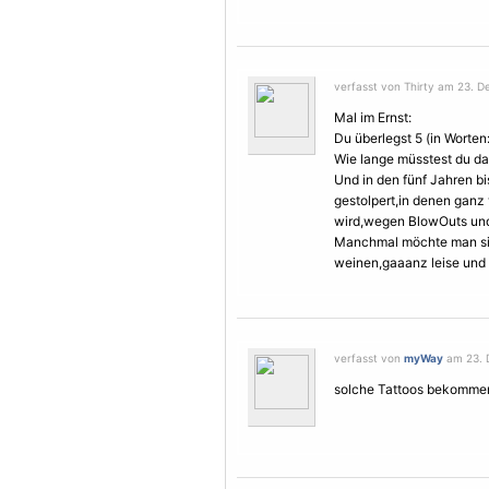
verfasst von Thirty am 23. D
Mal im Ernst:
Du überlegst 5 (in Worte
Wie lange müsstest du da
Und in den fünf Jahren bi
gestolpert,in denen gan
wird,wegen BlowOuts und
Manchmal möchte man sic
weinen,gaaanz leise und v
verfasst von
myWay
am 23. 
solche Tattoos bekommen