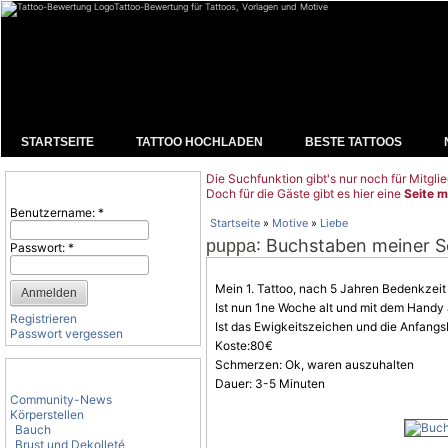
Tattoo-Bewertung für Tattoos, Vorlagen und Motive
STARTSEITE
TATTOO HOCHLADEN
BESTE TATTOOS
Die Suchfunktion gibt's nur noch für Mitglie
Benutzeranmeldung
Doch für die Gäste gibt es hier eine
Seite m
Benutzername:
*
Startseite
»
Motive
»
Liebe
: Buchstaben meiner 
puppa
Passwort:
*
Mein 1. Tattoo, nach 5 Jahren Bedenkzei
Ist nun 1ne Woche alt und mit dem Hand
Registrieren
Ist das Ewigkeitszeichen und die Anfang
Passwort vergessen
Koste:80€
Schmerzen: Ok, waren auszuhalten
Tattoo-Kategorien
Dauer: 3-5 Minuten
Community-News
Körperstellen
Bauch
Brust und Dekolleté