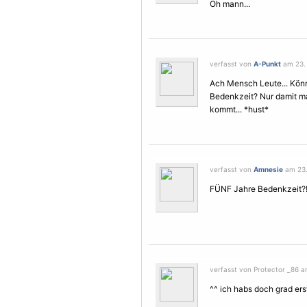
Oh mann...
verfasst von
A-Punkt
am 23. 
Ach Mensch Leute... Könn
Bedenkzeit? Nur damit ma
kommt... *hust*
verfasst von
Amnesie
am 23.
FÜNF Jahre Bedenkzeit?! 
verfasst von Protector _86 a
^^ ich habs doch grad er