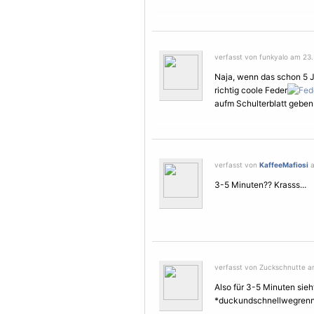
verfasst von funkyalo am 23
Naja, wenn das schon 5 J
richtig coole Feder
aufm Schulterblatt geben
verfasst von
KaffeeMafiosi
a
3-5 Minuten?? Krasss...
verfasst von Zuckschnutte a
Also für 3-5 Minuten sieh
*duckundschnellwegren