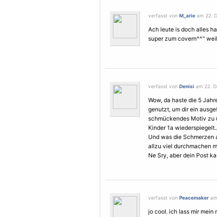
verfasst von
M_arie
am 22. D
Ach leute is doch alles ha
super zum covern^^" weils
verfasst von
Denisi
am 22. D
Wow, da haste die 5 Jahr
genutzt, um dir ein ausge
schmückendes
Motiv
zu 
Kinder 1a wiederspiegelt..
Und was die
Schmerzen
a
allzu viel durchmachen 
Ne Sry, aber dein Post k
verfasst von
Peacemaker
am 
jo cool. ich lass mir me