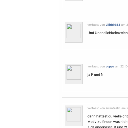
verfasst von
Lilith1983
am 22
Und Unendlichkeitszeichen 
verfasst von
puppa
am 22. De
ja F und N
verfasst von swantastic am 
dann hättest du vielleich
Motiv
zu finden was nicht
Kids angepasst ist und 2