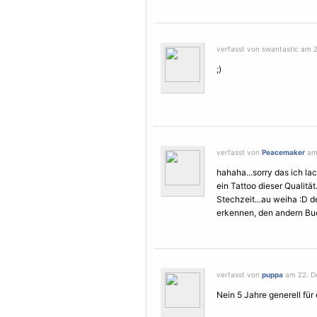
verfasst von swantastic am 
;)
verfasst von
Peacemaker
am 
hahaha...sorry das ich la
ein Tattoo dieser Qualitä
Stechzeit...au weiha :D de
erkennen, den andern Buch
verfasst von
puppa
am 22. De
Nein 5 Jahre generell für 