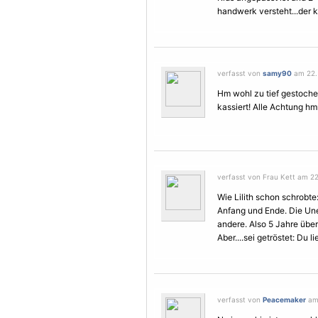
handwerk versteht...der k
verfasst von
samy90
am 22.
Hm wohl zu tief gestochen
kassiert! Alle Achtung hm
verfasst von Frau Kett am 2
Wie Lilith schon schrobte
Anfang und Ende. Die Une
andere. Also 5 Jahre übe
Aber....sei getröstet: Du li
verfasst von
Peacemaker
am 