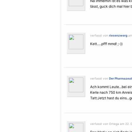
Na immerhin ist es was k
lässt, guck dich mal hier
verfasst von
riesenzwerg
am
Kett.....pfff mmd! ;-))
verfasst von
Der Pharmazeuto
Ach kommt Leute...bei ei
Kerle nach 750 km Anreis
Tatt:Jetzt hast du eins...
verfasst von Ortega am 22. 