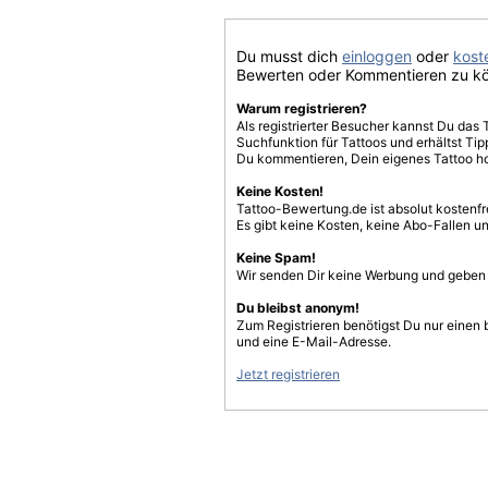
Du musst dich
einloggen
oder
koste
Bewerten oder Kommentieren zu k
Warum registrieren?
Als registrierter Besucher kannst Du das 
Suchfunktion für Tattoos und erhältst T
Du kommentieren, Dein eigenes Tattoo h
Keine Kosten!
Tattoo-Bewertung.de ist absolut kostenf
Es gibt keine Kosten, keine Abo-Fallen u
Keine Spam!
Wir senden Dir keine Werbung und geben D
Du bleibst anonym!
Zum Registrieren benötigst Du nur einen
und eine E-Mail-Adresse.
Jetzt registrieren