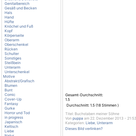
Genitalbereich
Gesäß und Becken
Hals
Hand
Hüfte
Knöchel und Fuß
Kopf
Körperseite
Oberarm
Oberschenkel
Rücken
Schulter
Sonstiges
Steißbein
Unterarm
Unterschenkel
Motive
Abstrakt/Grafisch
Blumen
Bunt
Comic
Gesamt-Durchschnitt:
Cover-Up
1.5
Fantasy
Durchschnitt:
1.5
(
18
Stimmen )
Gurke
Horror und Tod
Titel: Buchstaben meiner Söhne
in progress
Von
puppa
am 22. Dezember 2013 - 21:5
Japanisch
Kategorien:
Liebe
,
Unterarm
Keltisch
Dieses Bild verlinken?
Liebe
Natur