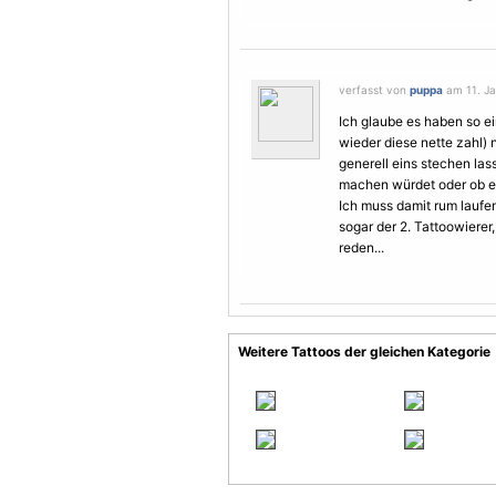
verfasst von
puppa
am 11. Ja
Ich glaube es haben so ei
wieder diese nette zahl) 
generell eins stechen lass
machen würdet oder ob es 
Ich muss damit rum laufen
sogar der 2. Tattoowierer
reden...
Weitere Tattoos der gleichen Kategorie