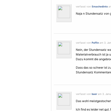
verfasst von
Smashedinto
am
Naja n Stundensatz von g
verfasst von
Puffin
am 3. Jan
Nein, der Stundensatz wa
Materialverbrauch ist ja 
Dazu kommt die angebroc
Dass das so schwer ist z
Stundensatz Kommentare
verfasst von
baer
am 3. Janua
Das wohl meistgestoche
Ich find es leider net gut