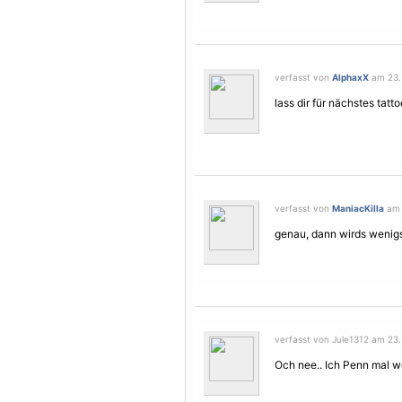
verfasst von
AlphaxX
am 23. 
lass dir für nächstes tat
verfasst von
ManiacKilla
am 
genau, dann wirds wenig
verfasst von Jule1312 am 23
Och nee.. Ich Penn mal we