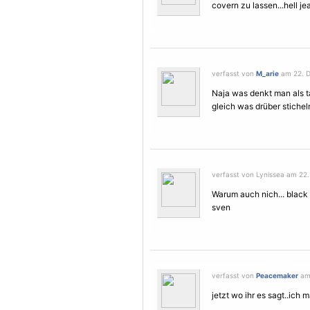
covern zu lassen...hell je
verfasst von
M_arie
am 22. D
Naja was denkt man als t
gleich was drüber stiche
verfasst von Lynissea am 22
Warum auch nich... black 
sven
verfasst von
Peacemaker
am 
jetzt wo ihr es sagt..ich