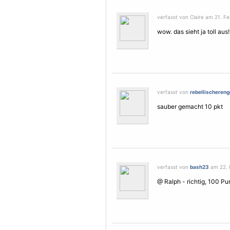
verfasst von Claire am 21. Fe
wow. das sieht ja toll aus
verfasst von
rebellischereng
sauber gemacht 10 pkt
verfasst von
bash23
am 22. 
@ Ralph - richtig, 100 Pun