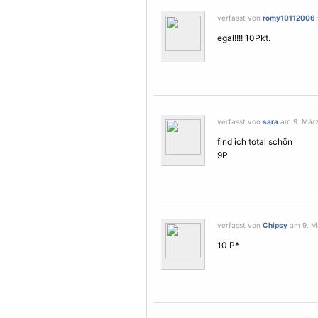
verfasst von
romy10112006
egal!!!! 10Pkt.
verfasst von
sara
am 9. März
find ich total schön
9P
verfasst von
Chipsy
am 9. Mä
10 P*