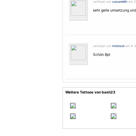
verfasst von
cucumb9r
am 23
sehr geile umsetzung und 
verfasst von
Irminsul
am 9. M
Schön 8pt
Weitere Tattoos von bash23