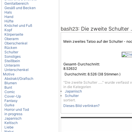
Genitalbereich
Gesäß und Becken
Hals
Hand
Hüfte
Knöchel und Fuß
: Die zweite Schulter ..
bash23
Kopf
Körperseite
Oberarm
Mein zweites
Tatoo
auf der Schulter - noch
Oberschenkel
Rücken
Schulter
Sonstiges
Steißbein
Gesamt-Durchschnitt:
Unterarm
8.52632
Unterschenkel
Motive
Durchschnitt:
8.526
(
38
Stimmen )
Abstrakt/Grafisch
"Die zweite Schulter ....." wurde verfasst
Blumen
in die Kategorien
Bunt
Japanisch
Comic
Schulter
Cover-Up
sortiert.
Fantasy
Gurke
Dieses Bild verlinken?
Horror und Tod
in progress
Japanisch
Keltisch
Liebe
Natur