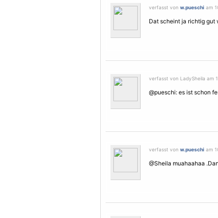
verfasst von
w.pueschi
am 10
Dat scheint ja richtig gu
verfasst von LadySheila am 10
@pueschi: es ist schon fer
verfasst von
w.pueschi
am 10
@Sheila muahaahaa .Dank