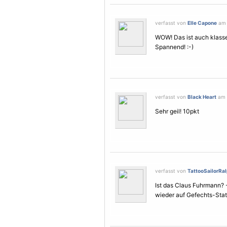
verfasst von
Elle Capone
am 
WOW! Das ist auch klasse
Spannend! :-)
verfasst von
Black Heart
am 2
Sehr geil! 10pkt
verfasst von
TattooSailorRa
Ist das Claus Fuhrmann? 
wieder auf Gefechts-Stat