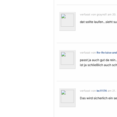
verfasst von graynd1 am 20. 
dat sollte laufen...sieht 
verfasst von
Re-Re luise und.
passt ja auch gut da rein..
ist ja schließlich auch sc
verfasst von
bs11174
am 21. 
Das wird sicherlich ein se