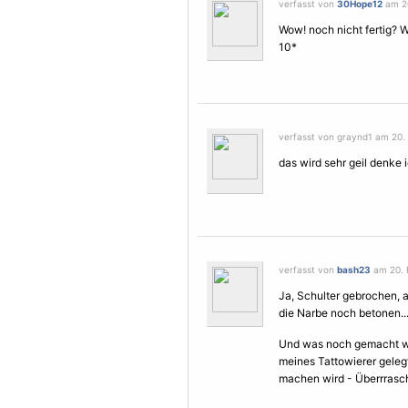
verfasst von
30Hope12
am 20
Wow! noch nicht fertig? W
10*
verfasst von graynd1 am 20. 
das wird sehr geil denke ic
verfasst von
bash23
am 20. 
Ja, Schulter gebrochen, a
die Narbe noch betonen..
Und was noch gemacht wir
meines Tattowierer geleg
machen wird - Überrrasc