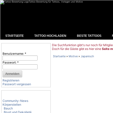
Tattoo-Bewertung für Tattoos, Vorlagen und Motive
STARTSEITE
TATTOO HOCHLADEN
BESTE TATTOOS
Die Suchfunktion gibt's nur noch für Mitglie
Benutzeranmeldung
Doch für die Gäste gibt es hier eine
Seite m
Benutzername:
*
Startseite
»
Motive
»
Japanisch
Passwort:
*
Registrieren
Passwort vergessen
Tattoo-Kategorien
Community-News
Körperstellen
Bauch
Brust und Dekolleté