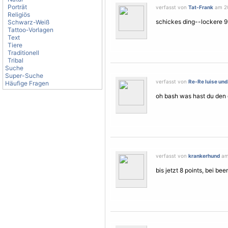
Porträt
verfasst von
Tat-Frank
am 20
Religiös
schickes ding--lockere 9*
Schwarz-Weiß
Tattoo-Vorlagen
Text
Tiere
Traditionell
Tribal
Suche
Super-Suche
verfasst von
Re-Re luise und.
Häufige Fragen
oh bash was hast du den 
verfasst von
krankerhund
am 
bis jetzt 8 points, bei bee