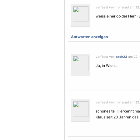
verfasst von Ironscud am 22.
weiss einer ob der Herr F
Antworten anzeigen
verfasst von
bash23
am 22. 
Ja, in Wien...
verfasst von Ironscud am 22.
schönes teil!!! erkennt ma
Klaus seit 20 Jahren das