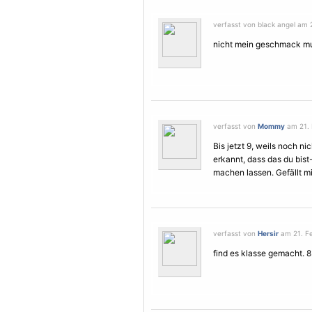
verfasst von black angel am 2
nicht mein geschmack mu
verfasst von
Mommy
am 21. 
Bis jetzt 9, weils noch ni
erkannt, dass das du bist
machen lassen. Gefällt mi
verfasst von
Hersir
am 21. Fe
find es klasse gemacht. 8