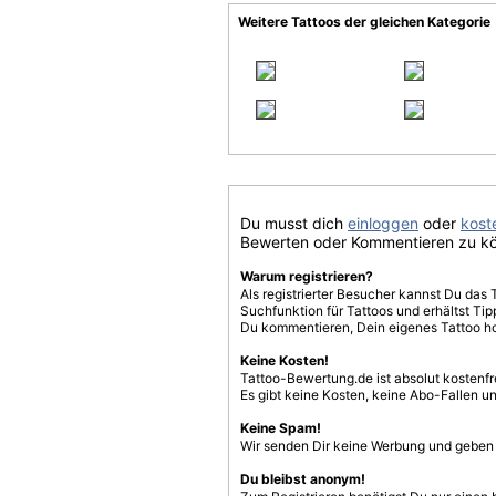
Weitere Tattoos der gleichen Kategorie
Du musst dich
einloggen
oder
koste
Bewerten oder Kommentieren zu k
Warum registrieren?
Als registrierter Besucher kannst Du das 
Suchfunktion für Tattoos und erhältst T
Du kommentieren, Dein eigenes Tattoo h
Keine Kosten!
Tattoo-Bewertung.de ist absolut kostenf
Es gibt keine Kosten, keine Abo-Fallen u
Keine Spam!
Wir senden Dir keine Werbung und geben D
Du bleibst anonym!