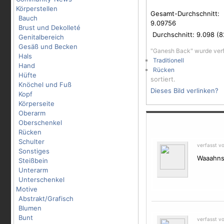
Körperstellen
Gesamt-Durchschnitt:
Bauch
9.09756
Brust und Dekolleté
Durchschnitt:
9.098
(
8
Genitalbereich
Gesäß und Becken
"Ganesh Back" wurde ver
Hals
Traditionell
Hand
Rücken
Hüfte
sortiert.
Knöchel und Fuß
Dieses Bild verlinken?
Kopf
Körperseite
Oberarm
Oberschenkel
Rücken
Schulter
verfasst v
Sonstiges
Waaahnsi
Steißbein
Unterarm
Unterschenkel
Motive
Abstrakt/Grafisch
Blumen
Bunt
verfasst v