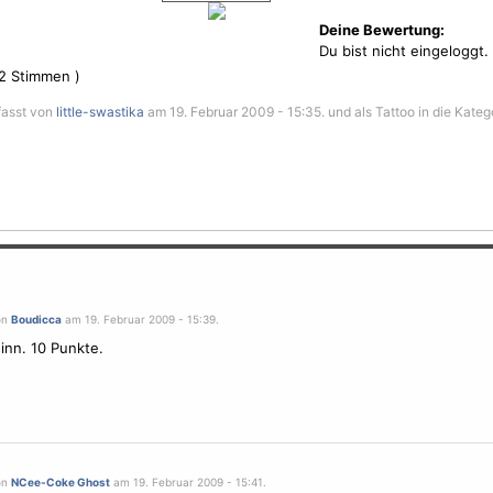
Deine Bewertung:
Du bist nicht eingeloggt.
2
Stimmen )
fasst von
little-swastika
am 19. Februar 2009 - 15:35. und als Tattoo in die Kateg
on
Boudicca
am 19. Februar 2009 - 15:39.
nn. 10 Punkte.
on
NCee-Coke Ghost
am 19. Februar 2009 - 15:41.