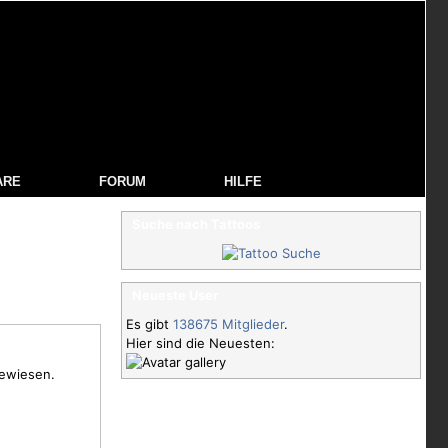
ARE
FORUM
HILFE
Suche nach Tattoos
Neueste User
Es gibt
138675 Mitglieder
.
Hier sind die Neuesten:
gewiesen.