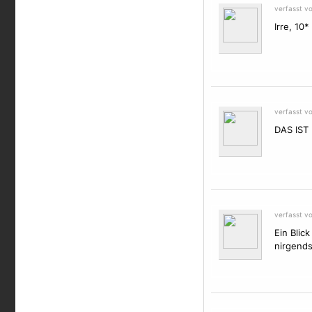
verfasst v
Irre, 10*
verfasst v
DAS IST 
verfasst v
Ein Blic
nirgends