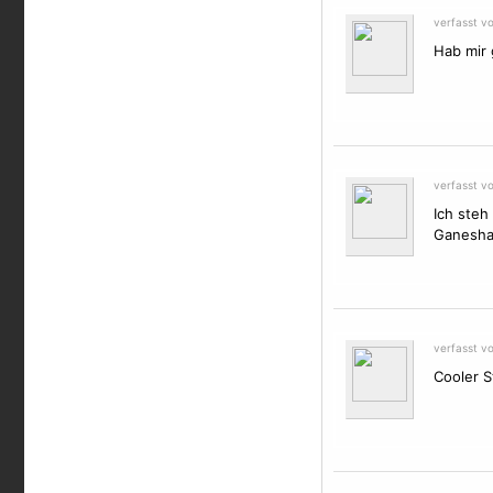
verfasst v
Hab mir 
verfasst v
Ich steh
Ganesha-
verfasst v
Cooler St