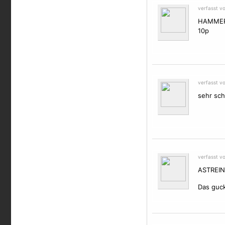
verfasst v
HAMMER
10p
verfasst v
sehr sch
verfasst v
ASTREIN!
Das guck 