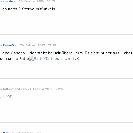
on
smudo
am 20. Februar 2009 - 20:39.
ss ich noch 9
Sterne
mitfunkeln.
on
Feline8
am 20. Februar 2009 - 21:36.
h liebe Ganesh... der steht bei mir überall rum! Es sieht super aus... ab
och seine Ratte
:-)
on tattooman48 am 21. Februar 2009 - 23:34.
oll 10P.