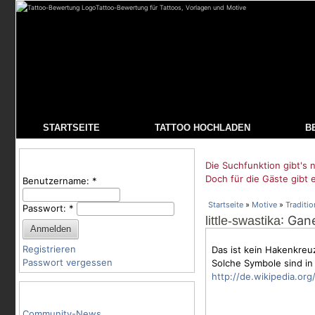
Tattoo-Bewertung für Tattoos, Vorlagen und Motive
STARTSEITE
TATTOO HOCHLADEN
B
Benutzeranmeldung
Die Suchfunktion gibt's n
Doch für die Gäste gibt 
Benutzername:
*
Startseite
»
Motive
»
Traditio
Passwort:
*
: Gan
little-swastika
Registrieren
Das ist kein Hakenkreu
Passwort vergessen
Solche Symbole sind in
http://de.wikipedia.org
Tattoo-Kategorien
Community-News