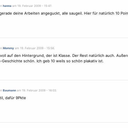
on
hanna
am 19. Februar 2009 - 15:47.
gerade deine Arbeiten angeguckt, alle saugeil. Hier für natürlich 10 Poin
on
Mommy
am 19. Februar 2009 - 15:56.
 voll auf den Hintergrund, der ist Klasse. Der Rest natürlich auch. Außer
Geschichte schön. Ich geb 10 weils so schön plakativ ist.
on
Baumann
am 19. Februar 2009 - 16:03.
il, dafür 9Pkte