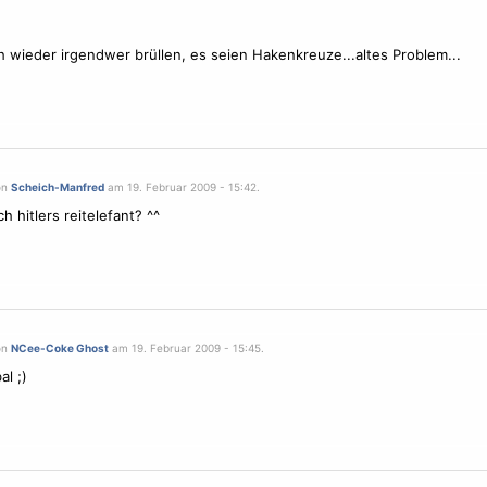
eh wieder irgendwer brüllen, es seien Hakenkreuze...altes Problem...
on
Scheich-Manfred
am 19. Februar 2009 - 15:42.
ch hitlers reitelefant? ^^
on
NCee-Coke Ghost
am 19. Februar 2009 - 15:45.
al ;)