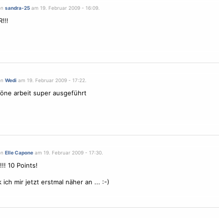
on
sandra-25
am 19. Februar 2009 - 16:09.
!!!
on
Wedi
am 19. Februar 2009 - 17:22.
öne arbeit super ausgeführt
on
Elle Capone
am 19. Februar 2009 - 17:30.
!! 10 Points!
ich mir jetzt erstmal näher an ... :-)