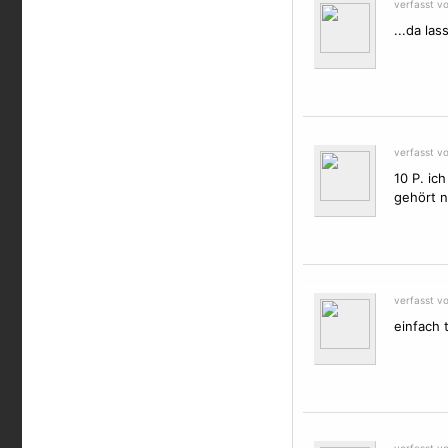
verfasst v
...da la
verfasst v
10 P. ic
gehört n
verfasst v
einfach t