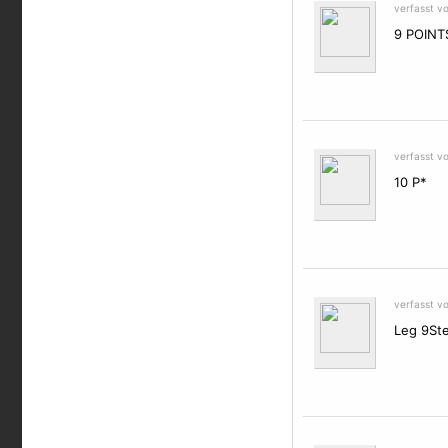
verfasst v
9 POINTS
verfasst v
10 P*
verfasst v
Leg 9Ste