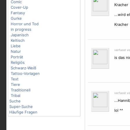
Comic
Kracher
Cover-Up
Fantasy
...wird 
Gurke
Horror und Tod
Kracher
in progress
Japanisch
Keltisch
Liebe
verfasst v
Natur
Porträt
is das ni
Religiös
Schwarz-Weiß
Tattoo-Vorlagen
Text
Tiere
Traditionell
verfasst v
Tribal
...Hannib
Suche
Super-Suche
lol ^^
Häufige Fragen