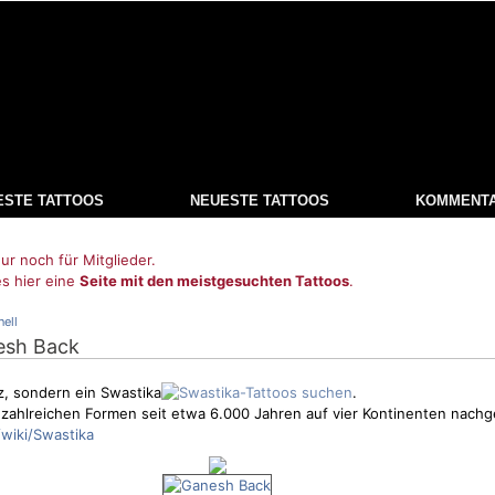
ESTE TATTOOS
NEUESTE TATTOOS
KOMMENT
ur noch für Mitglieder.
es hier eine
Seite mit den meistgesuchten Tattoos
.
nell
esh Back
z, sondern ein Swastika
.
 zahlreichen Formen seit etwa 6.000 Jahren auf vier Kontinenten nach
/wiki/Swastika