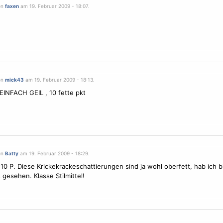
on
faxen
am 19. Februar 2009 - 18:07.
on
mick43
am 19. Februar 2009 - 18:13.
EINFACH GEIL , 10 fette pkt
on
Batty
am 19. Februar 2009 - 18:29.
k 10 P. Diese Krickekrackeschattierungen sind ja wohl oberfett, hab ich 
 gesehen. Klasse Stilmittel!