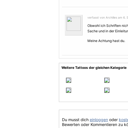
verfasst von Archilles am 6.
Obwohl ich Schriften nich
Sache und in der Einleitu
Meine Achtung hast du.
Weitere Tattoos der gleichen Kategorie
Du musst dich
einloggen
oder
koste
Bewerten oder Kommentieren zu k