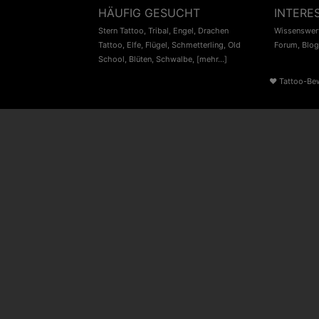
HÄUFIG GESUCHT
INTERE
Stern Tattoo
,
Tribal
,
Engel
,
Drachen
Wissenswert
Tattoo
,
Elfe
,
Flügel
,
Schmetterling
,
Old
Forum
,
Blog
School
,
Blüten
,
Schwalbe
,
[mehr...]
♥
Tattoo-Be