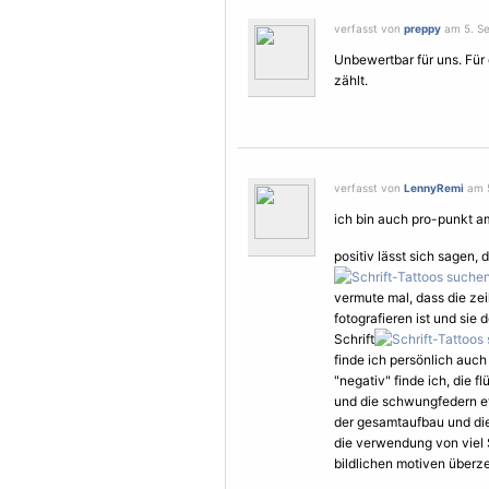
verfasst von
preppy
am 5. Se
Unbewertbar für uns. Für 
zählt.
verfasst von
LennyRemi
am 5
ich bin auch pro-punkt a
positiv lässt sich sagen, 
vermute mal, dass die zei
fotografieren ist und sie
Schrift
finde ich persönlich auch 
"negativ" finde ich, die f
und die schwungfedern e
der gesamtaufbau und die
die verwendung von viel 
bildlichen motiven überze