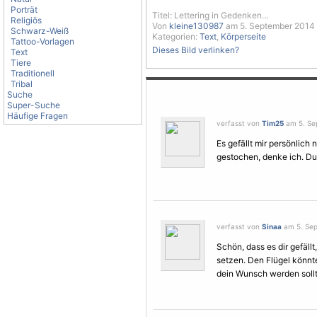
Porträt
Titel: Lettering in Gedenken…
Religiös
Von
kleine130987
am 5. September 2014 
Schwarz-Weiß
Kategorien:
Text
,
Körperseite
Tattoo-Vorlagen
Dieses Bild verlinken?
Text
Tiere
Traditionell
Tribal
Suche
Super-Suche
Häufige Fragen
verfasst von
Tim25
am 5. Se
Es gefällt mir persönlich n
gestochen, denke ich. Du 
verfasst von
Sinaa
am 5. Sep
Schön, dass es dir gefäl
setzen. Den
Flügel
könnte
dein Wunsch werden sollt