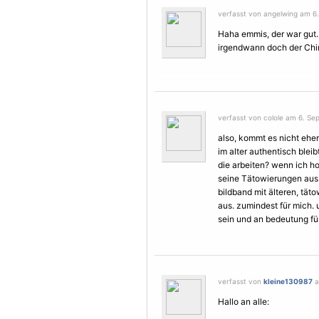
verfasst von angelwing am 6
Haha emmis, der war gut.
irgendwann doch der Chir
verfasst von colole am 6. Se
also, kommt es nicht eher
im alter authentisch blei
die arbeiten? wenn ich ho
seine
Tätowierungen
aus
bildband mit älteren, tä
aus. zumindest für mich. u
sein und an bedeutung für
verfasst von
kleine130987
a
Hallo an alle: