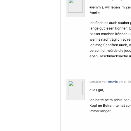
@emmis, wir leben im Zeit
*smile
Ich finde es auch sauber
lange gut lesen können. 
besser machen können und
wenns nachträglich so re
Ich mag Schriften auch, 
persönlich würde die jedo
eben Geschmacksache und 
verfasst von
emmis
am 6. Se
alles gut,
ich hatte beim schreiben
Kopf ne Bekannte hat solch
immer länger.......