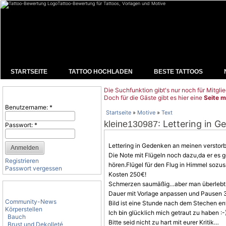
Tattoo-Bewertung für Tattoos, Vorlagen und Motive
STARTSEITE
TATTOO HOCHLADEN
BESTE TATTOOS
Die Suchfunktion gibt's nur noch für Mitglie
Benutzeranmeldung
Doch für die Gäste gibt es hier eine
Seite m
Benutzername:
*
Startseite
»
Motive
»
Text
: Lettering in 
kleine130987
Passwort:
*
Lettering in Gedenken an meinen versto
Die Note mit Flügeln noch dazu,da er es g
Registrieren
hören.
Flügel
für den Flug in Himmel sozu
Passwort vergessen
Kosten 250€!
Schmerzen saumäßig…aber man überlebt 
Tattoo-Kategorien
Dauer mit
Vorlage
anpassen und Pausen 3
Community-News
Bild ist eine Stunde nach dem Stechen en
Körperstellen
Ich bin glücklich mich getraut zu haben :-
Bauch
Bitte seid nicht zu hart mit eurer Kritik…
Brust und Dekolleté