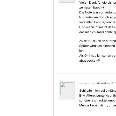
Vielen Dank für die bishe
zerrissen habt :-)
Die Note war von Anfang 
Ich finde den Spruch so p
vorstellen konnte/könnte
Und wenn ihr meint dass d
das man es Jahrzehnte spä
Zu der Diskussion altern
Später wird das nieman
ich.
Als Omi hab ich schon vo
abgedeckt ;-P
verfasst von
iaimmai
am 6. S
Schließe mich vollumfäng
Btw. Ältere, bunte Haut f
schöner als nackte, unbu
Menge Leben darin, unbe