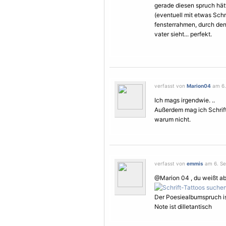
gerade diesen spruch hät
(eventuell mit etwas Schr
fensterrahmen, durch de
vater sieht... perfekt.
verfasst von
Marion04
am 6.
Ich mags irgendwie. ..
Außerdem mag ich Schrift
warum nicht.
verfasst von
emmis
am 6. Se
@Marion 04 , du weißt abe
Der Poesiealbumspruch is
Note ist dilletantisch