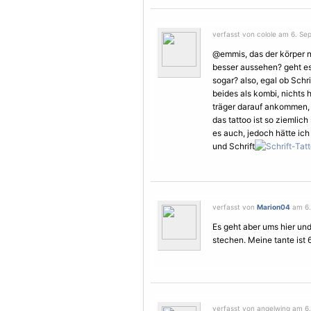
verfasst von colole am 6. Se
@emmis, das der körper ni
besser aussehen? geht es
sogar? also, egal ob Schri
beides als kombi, nichts h
träger darauf ankommen, w
das tattoo ist so ziemlic
es auch, jedoch hätte ich
und Schrift
verfasst von
Marion04
am 6.
Es geht aber ums hier und 
stechen. Meine tante ist 6
verfasst von angelwing am 6