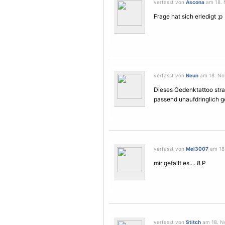
verfasst von
Ascona
am 18. 
Frage hat sich erledigt ;p
verfasst von
Neun
am 18. No
Dieses Gedenktattoo strah
passend unaufdringlich ge
verfasst von
Mel3007
am 18.
mir gefällt es.... 8 P
verfasst von
Stitch
am 18. N