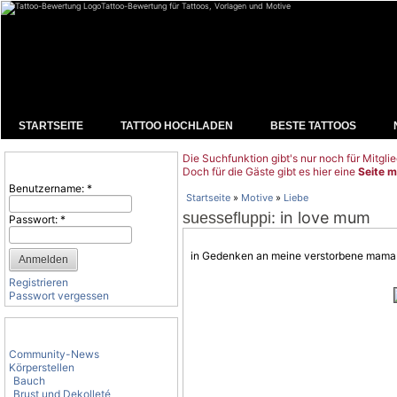
Tattoo-Bewertung für Tattoos, Vorlagen und Motive
STARTSEITE
TATTOO HOCHLADEN
BESTE TATTOOS
Die Suchfunktion gibt's nur noch für Mitglie
Benutzeranmeldung
Doch für die Gäste gibt es hier eine
Seite m
Benutzername:
*
Startseite
»
Motive
»
Liebe
: in love mum
suessefluppi
Passwort:
*
in Gedenken an meine verstorbene mama
Registrieren
Passwort vergessen
Tattoo-Kategorien
Community-News
Körperstellen
Bauch
Brust und Dekolleté