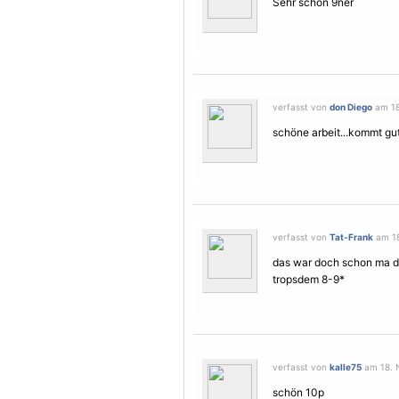
Sehr schön 9ner
verfasst von
don Diego
am 18
schöne arbeit...kommt gut
verfasst von
Tat-Frank
am 18
das war doch schon ma dri
tropsdem 8-9*
verfasst von
kalle75
am 18. 
schön 10p