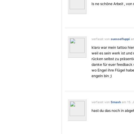
Is ne schöne Arbeit , von 
verfasst von
suessefluppi
am
klaro war mein tattoo hie
weil es sein werk ist und
rücken selbst zu präsenti
danke für euer feedback 
wo
Engel
ihre
Flügel
haben
engeln bin ;)
verfasst von
Smash
am 15. J
hast du das noch in abgeh