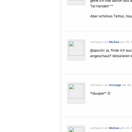
gehe ich mal davon aus da
Tat handelt ^^
Aber schönes Tattoo, trau
verfasst von
McGee
am 20. 
@spucki: ja, finde ich auc
angeschaut?
tätowieren
k
verfasst von
Scrooge
am 20.
*räusper* :D
verfasst von
McGee
am 20. 