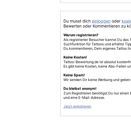
Du musst dich
einloggen
oder
koste
Bewerten oder Kommentieren zu k
Warum registrieren?
Als registrierter Besucher kannst Du das 
Suchfunktion für Tattoos und erhältst T
Du kommentieren, Dein eigenes Tattoo h
Keine Kosten!
Tattoo-Bewertung.de ist absolut kostenf
Es gibt keine Kosten, keine Abo-Fallen u
Keine Spam!
Wir senden Dir keine Werbung und geben D
Du bleibst anonym!
Zum Registrieren benötigst Du nur einen
und eine E-Mail-Adresse.
Jetzt registrieren