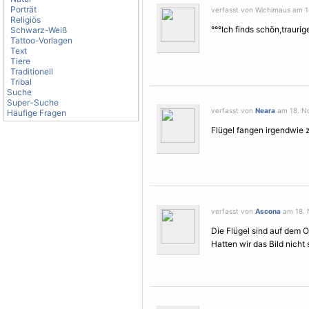
Porträt
verfasst von Wichimaus am 1
Religiös
°°°Ich finds schön,traurig
Schwarz-Weiß
Tattoo-Vorlagen
Text
Tiere
Traditionell
Tribal
Suche
Super-Suche
verfasst von
Neara
am 18. No
Häufige Fragen
Flügel fangen irgendwie zu
verfasst von
Ascona
am 18. 
Die
Flügel
sind auf dem Or
Hatten wir das Bild nich