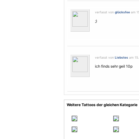
verfasst von
glücksfee
am 15
;)
verfasst von
Liebstes
am 15.
ich finds sehr geil 10p
Weitere Tattoos der gleichen Kategorie