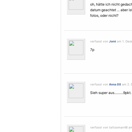
oh, hätte ich nicht gedach
datum geachtet ... aber i
fotos, oder nicht?
verfasst von
Jomi
am 1. Deze
7p
verfasst von
Anna 88
am 2. 
Sieh super aus..........9pkt.
verfasst von tattooman48 am