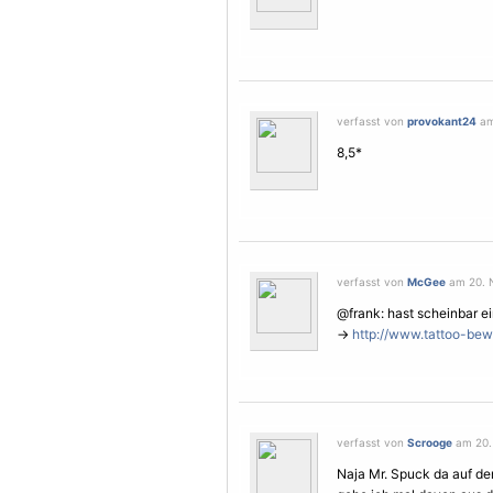
verfasst von
provokant24
am
8,5*
verfasst von
McGee
am 20. 
@frank: hast scheinbar ein
->
http://www.tattoo-bew
verfasst von
Scrooge
am 20.
Naja Mr. Spuck da auf de