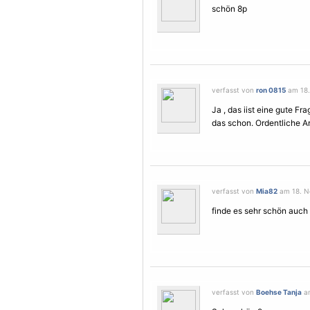
schön 8p
verfasst von
ron 0815
am 18.
Ja , das iist eine gute F
das schon. Ordentliche Arbeit
verfasst von
Mia82
am 18. N
finde es sehr schön auch 
verfasst von
Boehse Tanja
am