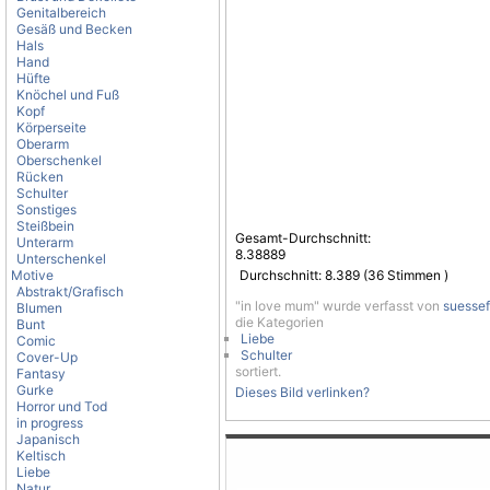
Genitalbereich
Gesäß und Becken
Hals
Hand
Hüfte
Knöchel und Fuß
Kopf
Körperseite
Oberarm
Oberschenkel
Rücken
Schulter
Sonstiges
Steißbein
Gesamt-Durchschnitt:
Unterarm
8.38889
Unterschenkel
Motive
Durchschnitt:
8.389
(
36
Stimmen )
Abstrakt/Grafisch
"in love mum" wurde verfasst von
suessef
Blumen
die Kategorien
Bunt
Liebe
Comic
Schulter
Cover-Up
sortiert.
Fantasy
Gurke
Dieses Bild verlinken?
Horror und Tod
in progress
Japanisch
Keltisch
Liebe
Natur