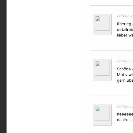
verfasst v
überleg 
detailre
lieber w
verfasst v
Schöne A
Motiv
wir
gern übe
verfasst v
neeeeeee
dahin. s