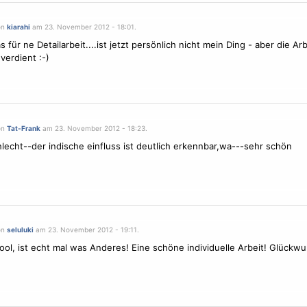
on
kiarahi
am 23. November 2012 - 18:01.
für ne Detailarbeit....ist jetzt persönlich nicht mein Ding - aber die Arb
verdient :-)
on
Tat-Frank
am 23. November 2012 - 18:23.
hlecht--der indische einfluss ist deutlich erkennbar,wa---sehr schön
on
seluluki
am 23. November 2012 - 19:11.
cool, ist echt mal was Anderes! Eine schöne individuelle Arbeit! Glückwu