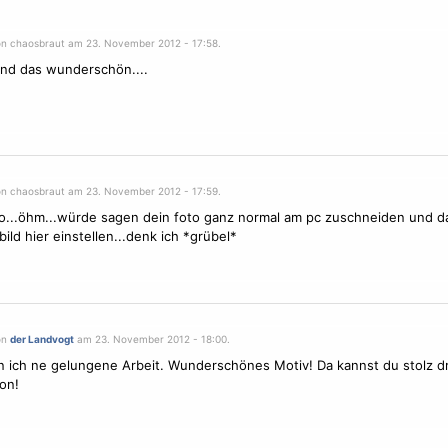
on chaosbraut am 23. November 2012 - 17:58.
find das wunderschön....
on chaosbraut am 23. November 2012 - 17:59.
to...öhm...würde sagen dein foto ganz normal am pc zuschneiden und d
bild hier einstellen...denk ich *grübel*
on
der Landvogt
am 23. November 2012 - 18:00.
n ich ne gelungene Arbeit. Wunderschönes
Motiv
! Da kannst du stolz d
ion!