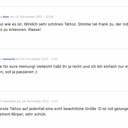
on
baer
am 23. November 2012 - 22:09.
so wie es ist. Wirklich sehr schönes Tattoo. Stimme tat-frank zu, der in
ist zu erkennen. Klasse!
on
namaste
am 24. November 2012 - 0:30.
e für eure meinung! vielleicht habt ihr ja recht und ich bin einfach nur 
, soll ja passieren ;)
on NewView am 24. November 2012 - 0:31.
erste Tattoo auf jedenfall eine echt beachtliche Größe :D ist toll gelun
einem Körper, sehr schick.