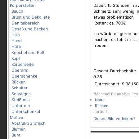
Körperstellen
Dauer: 15 Stunden in z
Bauch
Schmerz: sehr wenig, n
Brust und Dekolleté
etwas problematisch
Genitalbereich
Kosten: ca. 700€
Gesäß und Becken
Ich würde es gerne no
Hals
machen, es fehlt mir al
Hand
freuen!
Hüfte
Knöchel und Fuß
Kopf
Körperseite
Oberarm
Gesamt-Durchschnitt:
Oberschenkel
9.38
Rücken
Durchschnitt:
9.38
(
50
Schulter
Sonstiges
"Mehendi Baum Vögel" wu
Steißbein
Natur
Unterarm
Rücken
Unterschenkel
sortiert.
Motive
Dieses Bild verlinken?
Abstrakt/Grafisch
Blumen
Bunt