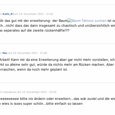
on
Kathi_81
am 23. November 2012 - 21:42.
dir das gut mit der erweiterung- der Baum
ist s
ich...nicht dass das dann insgesamt zu chaotisch und unübersichtlich wird
as seperates auf die zweite rückenhälfte?!?
on
Noc
am 23. November 2012 - 21:59.
rbeit! Kann mir da eine Erweiterung aber gar nicht mehr vorstellen, ich
kt so alleine sehr gut, würde da nichts mehr am Rücken machen. Aber 
rraschen, wenn da noch mehr geplant ist.
on chaosbraut am 23. November 2012 - 22:03.
eeeeeeee bitte nix ändern oder erweitern...das wär zuviel und die wi
o wies is isses super schön...bitte einfach so lassen