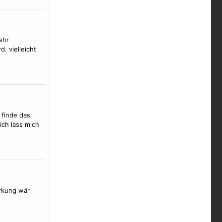
ehr
. vielleicht
 finde das
ich lass mich
rkung wär