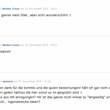
on
Narben-Cover
am 23. November 2012 - 19:27.
g garnet mein Stile...aber echt wunderschön! :)
on
Narben-Cover
am 23. November 2012 - 19:27.
elpost!
on
namaste
am 23. November 2012 - 21:23.
len dank für die kommis und die guten bewertungen! hätt ich gar nicht 
en geilen tattoos die hier sonst so im gespräch sind :)
ts aus mit anregungen? mir ist das ganze noch etwas zu "langweilig" u
sch... irgendwelche ideen?