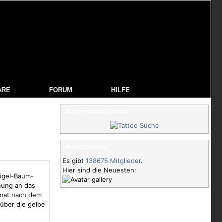
ARE
FORUM
HILFE
Suche nach Tattoos
Neueste User
Es gibt
138675 Mitglieder
.
Hier sind die Neuesten:
ögel
-Baum-
nung an das
onat nach dem
über die gelbe