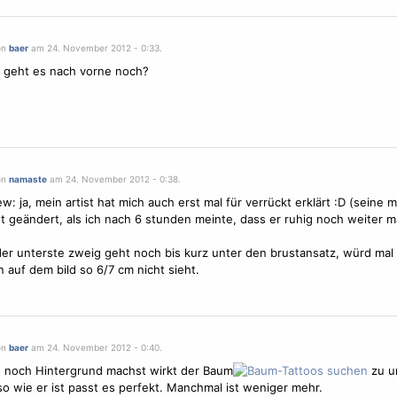
on
baer
am 24. November 2012 - 0:33.
 geht es nach vorne noch?
on
namaste
am 24. November 2012 - 0:38.
: ja, mein artist hat mich auch erst mal für verrückt erklärt :D (seine 
ht geändert, als ich nach 6 stunden meinte, dass er ruhig noch weiter 
er unterste zweig geht noch bis kurz unter den brustansatz, würd mal
 auf dem bild so 6/7 cm nicht sieht.
on
baer
am 24. November 2012 - 0:40.
 noch Hintergrund machst wirkt der Baum
zu u
o wie er ist passt es perfekt. Manchmal ist weniger mehr.