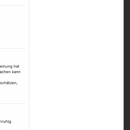
meinung hat
machen kann
 schätzen,
nruhig.