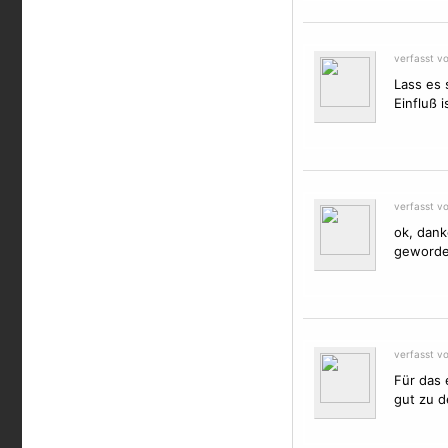
verfasst v
Lass es 
Einfluß 
verfasst v
ok, dank
geworden
verfasst v
Für das 
gut zu d