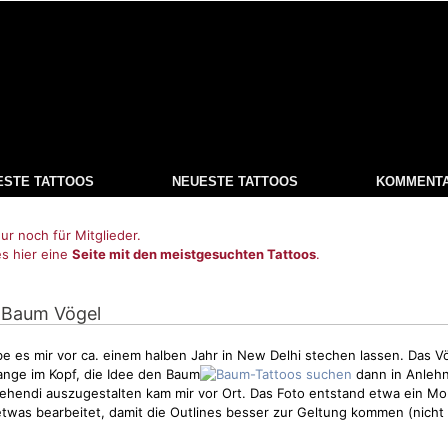
ESTE TATTOOS
NEUESTE TATTOOS
KOMMENT
ur noch für Mitglieder.
es hier eine
Seite mit den meistgesuchten Tattoos
.
 Baum Vögel
be es mir vor ca. einem halben Jahr in New Delhi stechen lassen. Das
V
lange im Kopf, die Idee den Baum
dann in Anleh
 Mehendi auszugestalten kam mir vor Ort. Das Foto entstand etwa ein M
twas bearbeitet, damit die Outlines besser zur Geltung kommen (nicht 