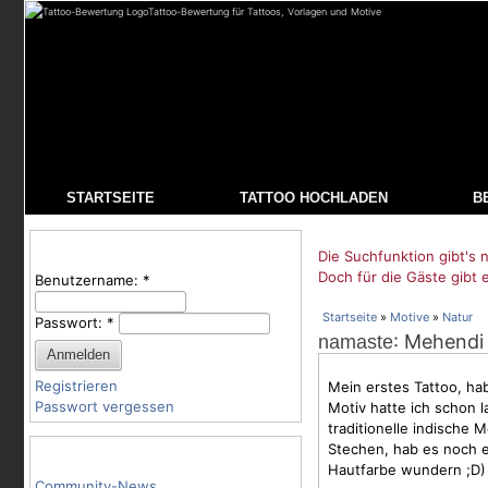
Tattoo-Bewertung für Tattoos, Vorlagen und Motive
STARTSEITE
TATTOO HOCHLADEN
B
Benutzeranmeldung
Die Suchfunktion gibt's n
Doch für die Gäste gibt 
Benutzername:
*
Startseite
»
Motive
»
Natur
Passwort:
*
: Mehendi
namaste
Registrieren
Mein erstes Tattoo, ha
Passwort vergessen
Motiv hatte ich schon 
traditionelle indische
Stechen, hab es noch e
Tattoo-Kategorien
Hautfarbe wundern ;D)
Community-News