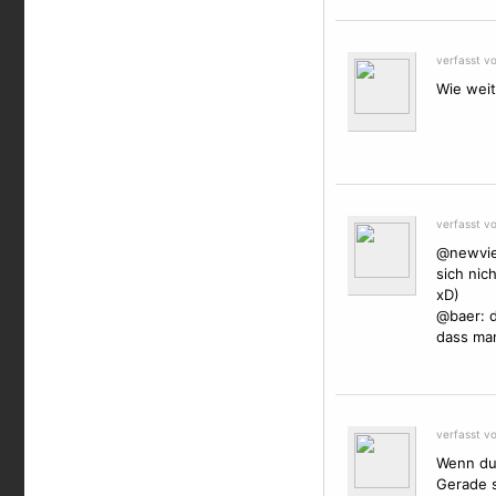
verfasst v
Wie weit
verfasst v
@newview
sich nic
xD)
@baer: d
dass man
verfasst v
Wenn du
Gerade s