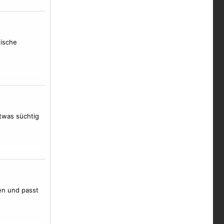
dische
etwas süchtig
gen und passt