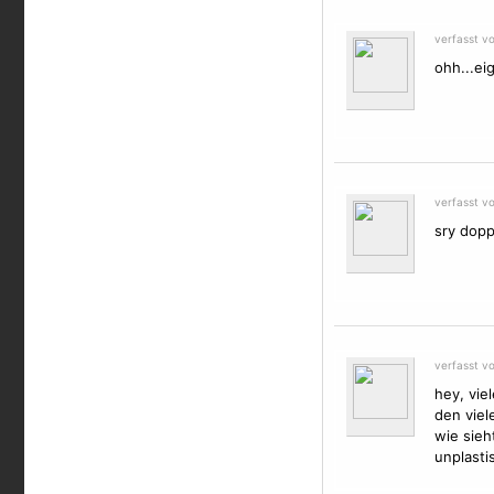
verfasst v
ohh...ei
verfasst v
sry dopp
verfasst v
hey, vie
den viel
wie sieh
unplasti