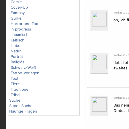
Comic
Cover-Up
Fantasy
verfasst v
Gurke
oh, ich 
Horror und Tod
in progress
Japanisch
Keltisch
Liebe
Natur
verfasst v
Porträt
Religiös
detailfo
Schwarz-Weiß
zweites 
Tattoo-Vorlagen
Text
Tiere
Traditionell
Tribal
verfasst v
Suche
Das nen
Super-Suche
Gratulat
Häufige Fragen