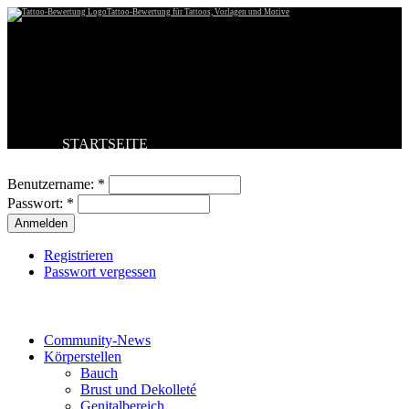
Tattoo-Bewertung für Tattoos, Vorlagen und Motive
STARTSEITE
Benutzeranmeldung
TATTOO HOCHLADEN
BESTE TATTOOS
Benutzername:
*
NEUESTE TATTOOS
Passwort:
*
KOMMENTARE
FORUM
HILFE
Registrieren
Passwort vergessen
Tattoo-Kategorien
Community-News
Körperstellen
Bauch
Brust und Dekolleté
Genitalbereich