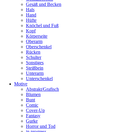
Gesäß und Becken
Hals
Hand
Hüfte
Knöchel und Fuß
Kopf
Körperseite
Oberarm
Oberschenkel
Rücken
Schulter
Sonstiges
Steißbein
Unterarm
Unterschenkel
Motive
Abstrakt/Grafisch
Blumen
Bunt
Comic
Cover-Up
Fantasy
Gurke
Horror und Tod
in progress