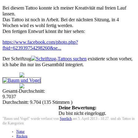
Bei diesem Tattoo konnte ich meiner Kreativität mal freien Lauf
lassen.
Das Tattoo ist noch in Arbeit. Bei der nächsten Sitzung, in 4
Wochen wird es wohl fertig werden.
Den fertigen Entwurf könnt ihr hier sehen:
https://www.facebook.com/photo.php?
fbid=623939754298260&se...
Der Schriftzug
existierte schon vorher,
ich habe ihn nur ins Gesamtbild integriert.
Gesamt-Durchschnitt:
9.7037
Durchschnitt:
9.704
(
135
Stimmen )
Deine Bewertung:
Du bist nicht eingeloggt.
"Baum und Vogel" wurde verfasst von
Sperlich
am 5. April 2013 - 18:27. und als Tattoo in
die Kategorien
Natur
Rücken