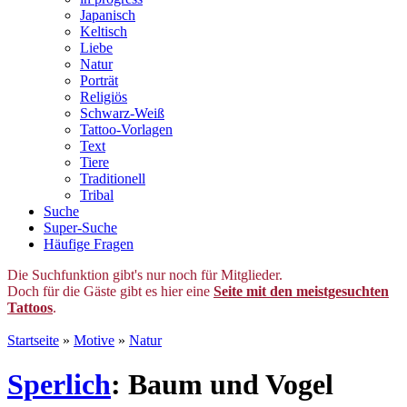
Japanisch
Keltisch
Liebe
Natur
Porträt
Religiös
Schwarz-Weiß
Tattoo-Vorlagen
Text
Tiere
Traditionell
Tribal
Suche
Super-Suche
Häufige Fragen
Die Suchfunktion gibt's nur noch für Mitglieder.
Doch für die Gäste gibt es hier eine
Seite mit den meistgesuchten
Tattoos
.
Startseite
»
Motive
»
Natur
Sperlich
: Baum und Vogel