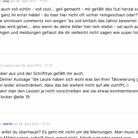
on
enai
am 26. April 2012 - 17:07.
 auch voll schön - voll cool... geil gemacht - mir gefällt des fuzi herzal 
 ganz im ernst mädel - du hast hier nicht oft vorher reingeschaut oder?
se sinnlosen comments von wegen "es soll einfach das tattoo bewertet
s wird getan... also wenn du deine bilder hier rein stellst - sei auch a
gen und meldungen gefasst die dir vielleicht nicht sagen wie super toll
n Lazarus am 26. April 2012 - 17:12.
uber aus und der Schrifttyp gefällt mir auch.
Deiner Aussage "die Leute haben sich wohl was bei ihrer
Tätowierung
 leider einschränken, dass das bei weitem nicht auf alle zutrifft;-)
nn man den Leuten ja nicht vorschreiben wie sie etwas kommentieren
 locker @elle 19
on
elle19
am 26. April 2012 - 17:21.
 willst du überhaupt? Es geht mir nicht um die Meinungen. Man muss 
m Mädel sagen, scheiß Herz, passt nicht, falsch rum oder sonst was...