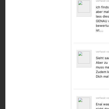
verfasst v
ich finds
aber mal
lass die
GENAU da
bewertun
ist....
verfasst vo
Sieht sa
Aber zu 
muss man
Zudem ka
DIch mal
verfasst v
Enai was
nicht de