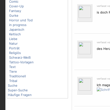
Comic
Cover-Up
verfasst v
Fantasy
is doch 
Gurke
Horror und Tod
in progress
Japanisch
Keltisch
Liebe
verfasst v
Natur
Porträt
des Her
Religiös
Schwarz-Weiß
Tattoo-Vorlagen
Text
Tiere
Traditionell
verfasst v
Tribal
Ich mags
Suche
Super-Suche
Häufige Fragen