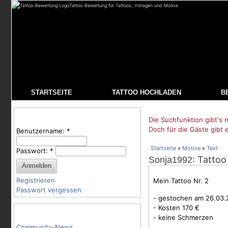
Tattoo-Bewertung für Tattoos, Vorlagen und Motive
STARTSEITE
TATTOO HOCHLADEN
B
Benutzeranmeldung
Die Suchfunktion gibt's n
Doch für die Gäste gibt 
Benutzername:
*
Startseite
»
Motive
»
Text
Passwort:
*
: Tattoo
Sonja1992
Registrieren
Mein Tattoo Nr. 2
Passwort vergessen
- gestochen am 26.03.
- Kosten 170 €
Tattoo-Kategorien
- keine Schmerzen
Community-News