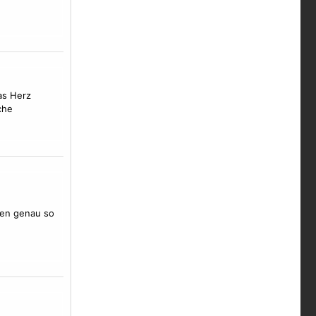
das Herz
che
hen genau so