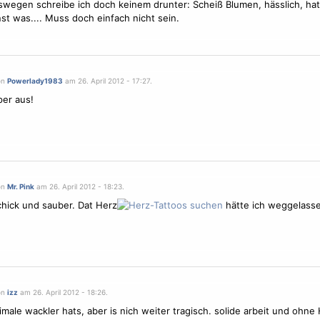
wegen schreibe ich doch keinem drunter: Scheiß Blumen, hässlich, hat
st was.... Muss doch einfach nicht sein.
on
Powerlady1983
am 26. April 2012 - 17:27.
per aus!
on
Mr. Pink
am 26. April 2012 - 18:23.
hick und sauber. Dat Herz
hätte ich weggelasse
on
izz
am 26. April 2012 - 18:26.
imale wackler hats, aber is nich weiter tragisch. solide arbeit und ohne