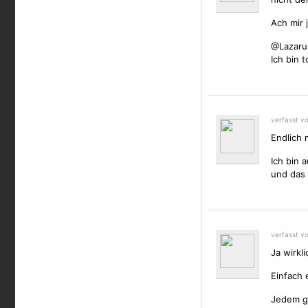
Ach mir 
@Lazaru
Ich bin 
verfasst vo
Endlich 
Ich bin 
und das 
verfasst v
Ja wirkli
Einfach 
Jedem ge