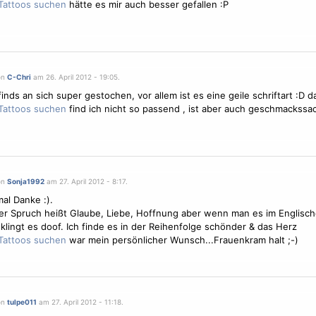
hätte es mir auch besser gefallen :P
on
C-Chri
am 26. April 2012 - 19:05.
 finds an sich super gestochen, vor allem ist es eine geile schriftart :D 
find ich nicht so passend , ist aber auch geschmackssa
on
Sonja1992
am 27. April 2012 - 8:17.
mal Danke :).
er Spruch heißt Glaube, Liebe, Hoffnung aber wenn man es im Englisc
 klingt es doof. Ich finde es in der Reihenfolge schönder & das Herz
war mein persönlicher Wunsch...
Frauen
kram halt ;-)
on
tulpe011
am 27. April 2012 - 11:18.