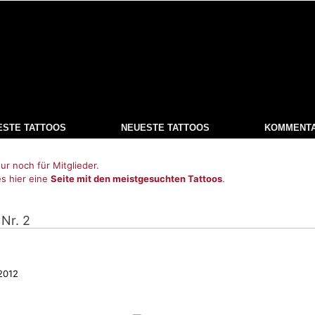
ESTE TATTOOS
NEUESTE TATTOOS
KOMMENT
ur noch für Mitglieder.
es hier eine
Seite mit den meistgesuchten Tattoos
.
 Nr. 2
2012