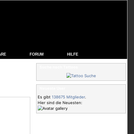
ARE
FORUM
HILFE
Suche nach Tattoos
Neueste User
Es gibt
138675 Mitglieder
.
Hier sind die Neuesten: