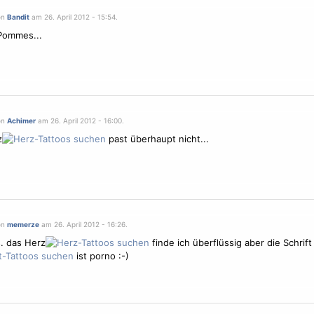
on
Bandit
am 26. April 2012 - 15:54.
Pommes...
on
Achimer
am 26. April 2012 - 16:00.
z
past überhaupt nicht...
on
memerze
am 26. April 2012 - 16:26.
. das Herz
finde ich überflüssig aber die Schrift
ist porno :-)