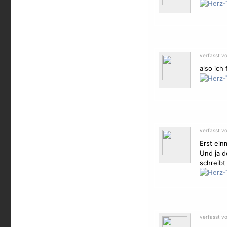
verfasst v
also ich
verfasst v
Erst ein
Und ja d
schreibt
verfasst v