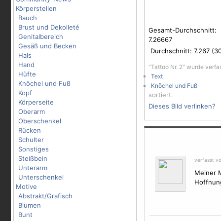
Körperstellen
Bauch
Brust und Dekolleté
Gesamt-Durchschnitt:
Genitalbereich
7.26667
Gesäß und Becken
Durchschnitt:
7.267
(
3
Hals
Hand
"Tattoo Nr. 2" wurde verf
Hüfte
Text
Knöchel und Fuß
Knöchel und Fuß
Kopf
sortiert.
Körperseite
Dieses Bild verlinken?
Oberarm
Oberschenkel
Rücken
Schulter
Sonstiges
Steißbein
verfasst v
Unterarm
Meiner M
Unterschenkel
Hoffnung
Motive
Abstrakt/Grafisch
Blumen
Bunt