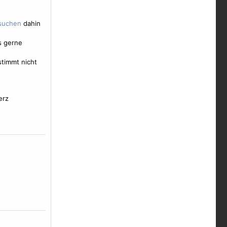
dahin
s gerne
timmt nicht
erz