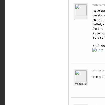
verfasst v
Es ist d
passt -.-
Es soll 
hättet, 
Die Leut
scharf d
Ist ja sc
Ich finde
verfasst v
tolle arbe
Moderator