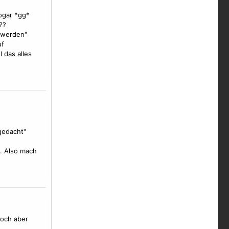
sogar *gg*
??
 werden"
uf
 das alles
gedacht"
. Also mach
doch aber