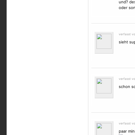
und? des
oder son
verfasst v
sieht su
verfasst v
schon sc
verfasst v
paar min