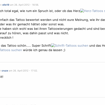
on
elle19
am 26. April 2012 - 16:56.
och total egal, wie rum ein Spruch ist, oder ob das Herz
einfach das Tattoo bewertet werden und nicht eure Meinung, wie ihr da
oder was ihr gemacht hättet oder sonst was.
e haben sich wohl was bei ihren Tattoowierungen gedacht und sind bes
arauf zu hören, was dahin passt und was nicht.
hrecklich !
 das Tattoo schön..... Super Schrift
und das H
würde ich genau da lassen ;)
on
cruze
am 26. April 2012 - 17:02.
it!