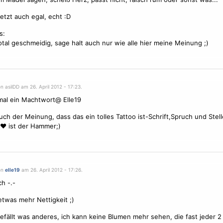
jetzt auch egal, echt :D
s:
total geschmeidig, sage halt auch nur wie alle hier meine Meinung ;)
n asilDD am 26. April 2012 - 17:23.
mal ein Machtwort@ Elle19
auch der Meinung, dass das ein tolles Tattoo ist-Schrift,Spruch und Stell
♥ ist der Hammer;)
on
elle19
am 26. April 2012 - 17:26.
ch -.-
etwas mehr Nettigkeit ;)
fällt was anderes, ich kann keine
Blumen
mehr sehen, die fast jeder 2 