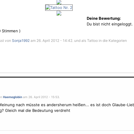
Deine Bewertung:
Du bist nicht eingeloggt.
0
Stimmen )
asst von
Sonja1992
am 26. April 2012 - 14:42. und als Tattoo in die Kategorien
on
Haemoglobin
am 26. April 2012 - 15:53.
einung nach müsste es andersherum heißen... es ist doch Glaube-Lie
? Gleich mal die Bedeutung verdreht