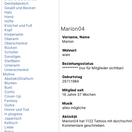
Genitalbereich
Gesäß und Becken
Hals
Hand
Hüfte
Knöchel und Fuß
Marion04
Kopf
Körperseite
Vorname, Name
Oberarm
Marion
Oberschenkel
Rücken
Wohnort
Schulter
wien
Sonstiges
Steißbein
Beziehungsstatus
Unterarm
********* (nur für Mitglieder sichtbar)
Unterschenkel
Motive
Geburtstag
Abstrakt/Grafisch
29.11.1984
Blumen
Bunt
Mitglied seit
Comic
16 Jahre 37 Wochen
Cover-Up
Fantasy
Musik
Gurke
alles mögliche
Horror und Tod
in progress
Aktivität
Japanisch
Marion04 hat 1122 Tattoos mit durchschnit
Keltisch
Kommentare geschrieben.
Liebe
Natur