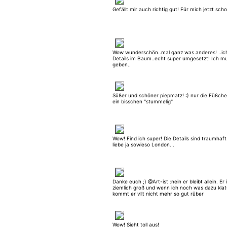
Gefällt mir auch richtig gut! Für mich jetzt sch
Wow wunderschön..mal ganz was anderes! ..ic
Details im Baum..echt super umgesetzt! Ich m
geben..
Süßer und schöner piepmatz! :) nur die Füßchen
ein bisschen "stummelig"
Wow! Find ich super! Die Details sind traumhaft
liebe ja sowieso London. .
Danke euch ;) @Art-ist :nein er bleibt allein. Er 
ziemlich groß und wenn ich noch was dazu kla
kommt er vllt nicht mehr so gut rüber
Wow! Sieht toll aus!