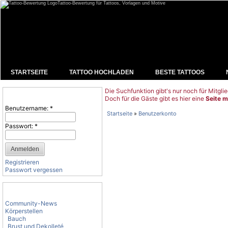
Tattoo-Bewertung für Tattoos, Vorlagen und Motive
STARTSEITE
TATTOO HOCHLADEN
BESTE TATTOOS
Die Suchfunktion gibt's nur noch für Mitglie
Benutzeranmeldung
Doch für die Gäste gibt es hier eine
Seite m
Benutzername:
*
Startseite
»
Benutzerkonto
Passwort:
*
Registrieren
Passwort vergessen
Tattoo-Kategorien
Community-News
Körperstellen
Bauch
Brust und Dekolleté