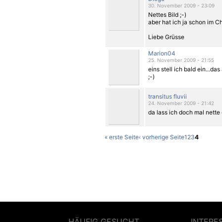
30. November 2009 - 23:09
Nettes Bild ;-)
aber hat ich ja schon im C
Liebe Grüsse
Marion04
25. November 2009 - 21:55
eins stell ich bald ein...da
;-)
transitus fluvii
24. November 2009 - 21:42
da lass ich doch mal nette
« erste Seite
‹ vorherige Seite
1
2
3
4
HÄUFIG GESUCHT
INTERE