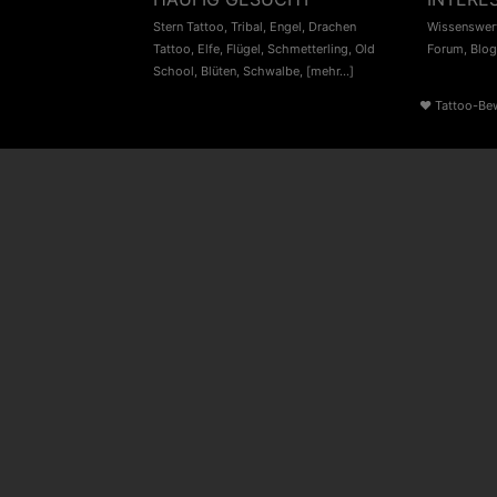
Stern Tattoo
,
Tribal
,
Engel
,
Drachen
Wissenswert
Tattoo
,
Elfe
,
Flügel
,
Schmetterling
,
Old
Forum
,
Blog
School
,
Blüten
,
Schwalbe
,
[mehr...]
♥
Tattoo-Be