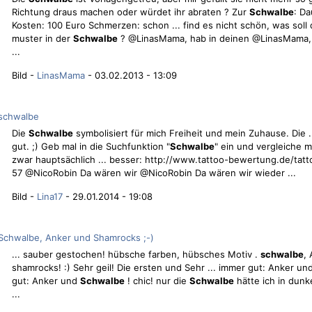
Richtung draus machen oder würdet ihr abraten ? Zur
Schwalbe
: Da
Kosten: 100 Euro Schmerzen: schon ... find es nicht schön, was soll d
muster in der
Schwalbe
? @LinasMama, hab in deinen @LinasMama, 
...
Bild -
LinasMama
- 03.02.2013 - 13:09
schwalbe
Die
Schwalbe
symbolisiert für mich Freiheit und mein Zuhause. Die ..
gut. ;) Geb mal in die Suchfunktion "
Schwalbe
" ein und vergleiche mi
zwar hauptsächlich ... besser: http://www.tattoo-bewertung.de/tatt
57 @NicoRobin Da wären wir @NicoRobin Da wären wir wieder ...
Bild -
Lina17
- 29.01.2014 - 19:08
Schwalbe, Anker und Shamrocks ;-)
... sauber gestochen! hübsche farben, hübsches Motiv .
schwalbe
,
shamrocks! :) Sehr geil! Die ersten und Sehr ... immer gut: Anker u
gut: Anker und
Schwalbe
! chic! nur die
Schwalbe
hätte ich in dunk
...