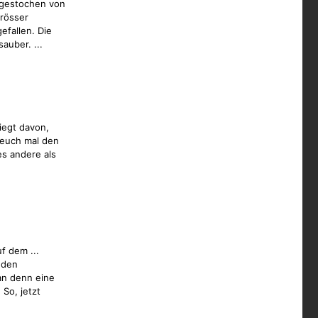
 gestochen von
rösser
efallen. Die
sauber. ...
iegt davon,
 euch mal den
es andere als
f dem ...
 den
an denn eine
So, jetzt