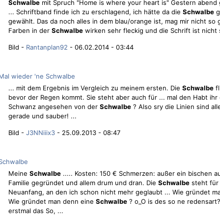
Schwalbe
mit Spruch "Home is where your heart is" Gestern abend
... Schriftband finde ich zu erschlagend, ich hätte da die
Schwalbe
g
gewählt. Das da noch alles in dem blau/orange ist, mag mir nicht so g
Farben in der
Schwalbe
wirken sehr fleckig und die Schrift ist nicht 
Bild -
Rantanplan92
- 06.02.2014 - 03:44
Mal wieder 'ne Schwalbe
... mit dem Ergebnis im Vergleich zu meinem ersten. Die
Schwalbe
fl
bevor der Regen kommt. Sie steht aber auch für ... mal den Habt ihr
Schwanz angesehen von der
Schwalbe
? Also sry die Linien sind all
gerade und sauber! ...
Bild -
J3NNiiix3
- 25.09.2013 - 08:47
Schwalbe
Meine
Schwalbe
..... Kosten: 150 € Schmerzen: außer ein bischen au
Familie gegründet und allem drum und dran. Die
Schwalbe
steht für
Neuanfang, an den ich schon nicht mehr geglaubt ... Wie gründet m
Wie gründet man denn eine
Schwalbe
? o_O is des so ne redensart? 
erstmal das So, ...