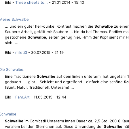
Bild -
Three sheets to...
- 21.01.2014 - 15:40
Meine Schwalbe
... und ein guter hell-dunkel Kontrast machen die
Schwalbe
zu eine
Saubere Arbeit, gefällt mir Saubere ... bin da bei Thomas. Endlich ma
gestochene
Schwalbe
, selten genug hier. Hmm der Kopf sieht mir 
sieht ...
Bild -
mileti3
- 30.07.2015 - 21:19
Die Schwalbe.
Eine Traditionelle
Schwalbe
auf dem linken unterarm. hat ungefähr 
gedauert. ... gibt... Schlicht und ergreifend - einfach eine schöne
Sc
(Bunt, Natur, Traditionell, Unterarm) ...
Bild -
Fahr.Art
- 11.05.2015 - 12:44
Schwalbe
Schwalbe
im Comicstil Unterarm innen Dauer ca. 2,5 Std, 200 € Kaum 
vorallem bei den Sternchen auf. Diese Umrandung der
Schwalbe
hät