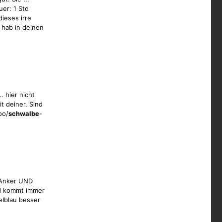
uer: 1 Std
ieses irre
hab in deinen
. hier nicht
t deiner. Sind
oo/
schwalbe
-
 Anker UND
nd kommt immer
elblau besser