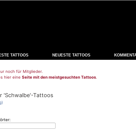
ESTE TATTOOS
NEUESTE TATTOOS
KOMMENT
ur noch für Mitglieder.
es hier eine
Seite mit den meistgesuchten Tattoos
.
r 'Schwalbe'-Tattoos
g)
örter: