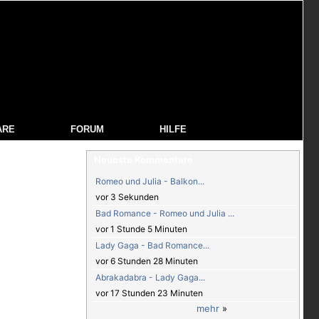
ARE
FORUM
HILFE
Neueste Kommentare
Romeo und Julia - Balkon...
vor 3 Sekunden
Bad Romance - Romeo und Julia ...
vor 1 Stunde 5 Minuten
Lady Gaga - Bad Romance...
vor 6 Stunden 28 Minuten
Abrakadabra - Lady Gaga...
vor 17 Stunden 23 Minuten
mehr
»