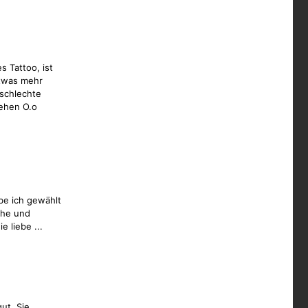
 Tattoo, ist
was mehr
 schlechte
sehen O.o
e ich gewählt
sche und
e liebe ...
t. Sie ...