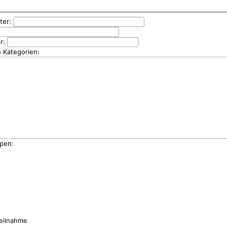
rter:
er:
n Kategorien:
pen:
eilnahme