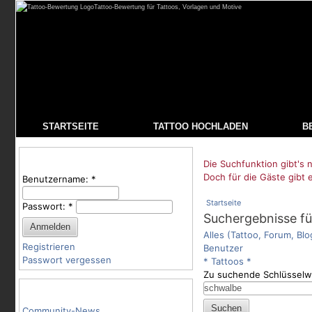
Tattoo-Bewertung für Tattoos, Vorlagen und Motive
STARTSEITE
TATTOO HOCHLADEN
B
Benutzeranmeldung
Die Suchfunktion gibt's n
Doch für die Gäste gibt 
Benutzername:
*
Startseite
Passwort:
*
Suchergebnisse fü
Alles (Tattoo, Forum, Blo
Registrieren
Benutzer
Passwort vergessen
* Tattoos *
Zu suchende Schlüsselw
Tattoo-Kategorien
Community-News