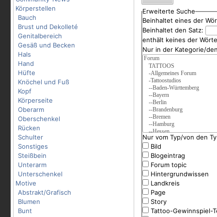
Körperstellen
Erweiterte Suche
Bauch
Beinhaltet eines der Wö
Brust und Dekolleté
Beinhaltet den Satz:
Genitalbereich
enthält keines der Wört
Gesäß und Becken
Nur in der Kategorie/de
Hals
Hand
Hüfte
Knöchel und Fuß
Kopf
Körperseite
Oberarm
Oberschenkel
Rücken
Schulter
Nur vom Typ/von den Ty
Sonstiges
Bild
Steißbein
Blogeintrag
Unterarm
Forum topic
Unterschenkel
Hintergrundwissen
Motive
Landkreis
Abstrakt/Grafisch
Page
Blumen
Story
Bunt
Tattoo-Gewinnspiel-T