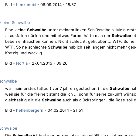
Bild -
benkenobi
- 06.09.2014 - 18:57
Kleine Schwalbe
Eine kleine
Schwalbe
unter meinem linken Schlüsselbein. Mein erstes
... ausfallen dürfen und mit etwas Farbe, hätte man der
Schwalbe
et
Leben einhauchen können. Nicht schlecht, geht aber ... WTF. So ne
WTF. So ne schlechte
Schwalbe
hab ich seit langem nicht mehr ge
Kratzig und wacklig ...
Bild -
Nortia
- 27.04.2015 - 09:26
schwalbe
war mein erstes tattoo ( vor 7 jahren gestochen ) . die
Schwalbe
hab
weil sie für die freiheit steht die ich ... sohn für seine zukunft wün
gleichzeitig gilt die
Schwalbe
auch als glücksbringer . die Rose soll di
Bild -
hehenbergern
- 04.02.2014 - 21:51
Schwalbe
Die
Schwalbe
ist Vorlagengetreu, aber mir gefällt sie nicht mehr so gu