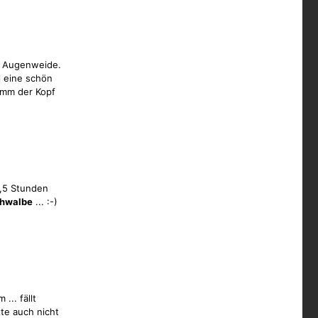
r Augenweide.
l eine schön
Hmm der Kopf
1,5 Stunden
hwalbe
... :-)
... fällt
te auch nicht