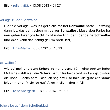
Bild -
rella tivität
- 13.08.2013 - 21:27
Vorlage zu der Schwalbe
Hier die Vorlage, was ich gern aus meiner
Schwalbe
hätte ... erwür
dann los, das geht schon mit deiner
Schwalbe
. Muss aber Farbe ha
nen guten Inker (vielleicht nicht unbedingt den, der deine
Schwalbe
und dann kann das richtig geil werden. klar, ...
Bild -
LinasMama
- 03.02.2013 - 13:10
schwalbe 2
wie bei meiner ersten
Schwalbe
nur diesmal für meine tochter habe
Motiv gewählt weil die
Schwalbe
für freiheit steht und als glücksbr
die Rose ... dann ähm... ach ich sag nix! Und naja, die gute alte
Schw
leider in eher "nicht so gut" Alles in allem eher n fail ...
Bild -
hehenbergern
- 04.02.2014 - 21:59
Schwalbe auf dem Schulterblatt