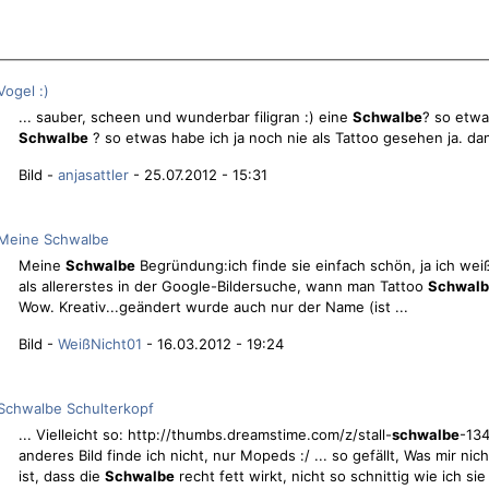
Vogel :)
... sauber, scheen und wunderbar filigran :) eine
Schwalbe
? so etwa
Schwalbe
? so etwas habe ich ja noch nie als Tattoo gesehen ja. dan
Bild -
anjasattler
- 25.07.2012 - 15:31
Meine Schwalbe
Meine
Schwalbe
Begründung:ich finde sie einfach schön, ja ich weiß
als allererstes in der Google-Bildersuche, wann man Tattoo
Schwalb
Wow. Kreativ...geändert wurde auch nur der Name (ist ...
Bild -
WeißNicht01
- 16.03.2012 - 19:24
Schwalbe Schulterkopf
... Vielleicht so: http://thumbs.dreamstime.com/z/stall-
schwalbe
-134
anderes Bild finde ich nicht, nur Mopeds :/ ... so gefällt, Was mir nicht
ist, dass die
Schwalbe
recht fett wirkt, nicht so schnittig wie ich sie 