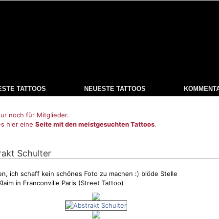
ESTE TATTOOS
NEUESTE TATTOOS
KOMMENT
ur noch für Mitglieder.
es hier eine
Seite mit den meistgesuchten Tattoos
.
rakt Schulter
en, ich schaff kein schönes Foto zu machen :) blöde Stelle
laim in Franconville Paris (Street Tattoo)