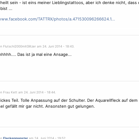
heilt sein - ist eins meiner Lieblingstattoos, aber ich denke nicht, dass 
bist ...
/www.facebook.com/TATTRX/photos/a.471530096266624.1...
n Flutschi2000mitGlitzer am 24. Juni 2014 - 18:43.
hhh.... Das ist ja mal eine Ansage...
!
n Frau Kett am 24. Juni 2014 - 18:44.
ickes Teil. Tolle Anpassung auf der Schulter. Der Aquarellfleck auf dem
el gefällt mir gar nicht. Ansonsten gut gelungen.
on
Fleckenmonster
am 24. Juni 2014 - 19:52.