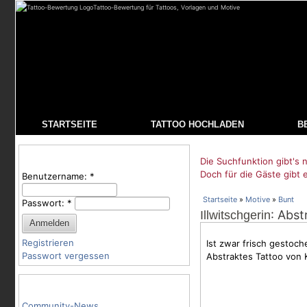
Tattoo-Bewertung für Tattoos, Vorlagen und Motive
STARTSEITE
TATTOO HOCHLADEN
B
Benutzeranmeldung
Die Suchfunktion gibt's n
Doch für die Gäste gibt 
Benutzername:
*
Startseite
»
Motive
»
Bunt
Passwort:
*
: Abst
Illwitschgerin
Registrieren
Ist zwar frisch gestoch
Passwort vergessen
Abstraktes Tattoo von K
Tattoo-Kategorien
Community-News