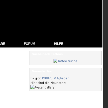
ARE
FORUM
HILFE
Suche nach Tattoos
Neueste User
Es gibt
138675 Mitglieder
.
Hier sind die Neuesten: