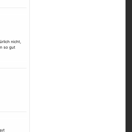
rlich nicht,
n so gut
gut