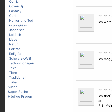
Comic
Cover-Up
Fantasy
Gurke
verfasst v
Horror und Tod
ich wäre
in progress
Japanisch
Keltisch
Liebe
Natur
Porträt
verfasst v
Religiös
Schwarz-Weiß
Ich mag 
Tattoo-Vorlagen
Text
Tiere
Traditionell
Tribal
Suche
verfasst v
Super-Suche
Ich find
Häufige Fragen
streiten 
P.S. Mei