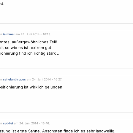
st.
on
iaimmai
am 24. Juni 2014 - 16:13.
antes, außergewöhnliches Teil!
ir, so wie es ist, extrem gut.
ionierung find ich richtig stark ..
on
sahelanthropus
am 24. Juni 2014 - 16:27.
ositionierung ist wirklich gelungen
on
cpt-fei
am 24. Juni 2014 - 16:46.
ssung ist erste Sahne. Ansonsten finde ich es sehr langweilig.