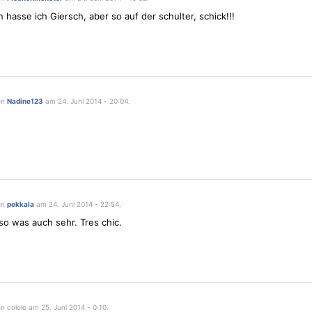
n hasse ich Giersch, aber so auf der schulter, schick!!!
on
Nadine123
am 24. Juni 2014 - 20:04.
on
pekkala
am 24. Juni 2014 - 22:54.
so was auch sehr. Tres chic.
n colole am 25. Juni 2014 - 0:10.