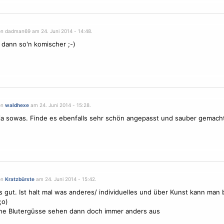
on dadman69 am 24. Juni 2014 - 14:48.
 dann so'n komischer ;-)
on
waldhexe
am 24. Juni 2014 - 15:28.
ja sowas. Finde es ebenfalls sehr schön angepasst und sauber gemacht
on
Kratzbürste
am 24. Juni 2014 - 15:42.
`s gut. Ist halt mal was anderes/ individuelles und über Kunst kann man 
;o)
ne Blutergüsse sehen dann doch immer anders aus