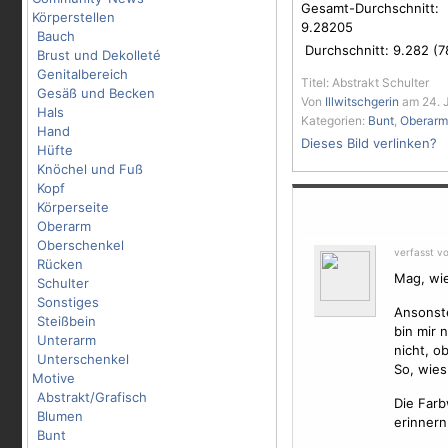
Gesamt-Durchschnitt:
Körperstellen
9.28205
Bauch
Durchschnitt:
9.282
(
7
Brust und Dekolleté
Genitalbereich
Titel: Abstrakt Schulter
Gesäß und Becken
Von
Illwitschgerin
am 24. J
Hals
Kategorien:
Bunt
,
Oberarm
Hand
Dieses Bild verlinken?
Hüfte
Knöchel und Fuß
Kopf
Körperseite
Oberarm
Oberschenkel
verfasst vo
Rücken
Mag, wie
Schulter
Sonstiges
Ansonst
Steißbein
bin mir 
Unterarm
nicht, ob
Unterschenkel
So, wies
Motive
Abstrakt/Grafisch
Die Farb
Blumen
erinnern
Bunt