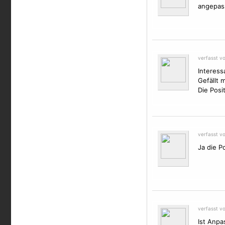
angepas
verfasst v
Interess
Gefällt m
Die Posit
verfasst v
Ja die P
verfasst v
Ist Anpa