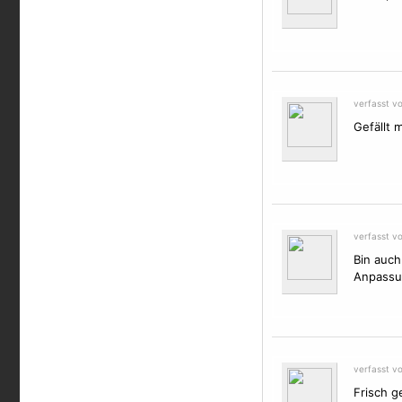
verfasst v
Gefällt m
verfasst v
Bin auch 
Anpassun
verfasst v
Frisch g