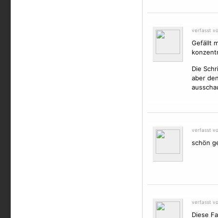
verfasst v
Gefällt 
konzentr
Die Schri
aber den
ausschau
verfasst v
schön g
verfasst vo
Diese Fa