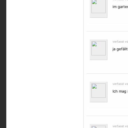
im garte
verfasst v
ja gefällt
verfasst v
Ich mag 
verfasst vo