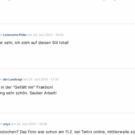
on
Lonesome Rider
am 24. Juni 2014 - 16:54.
ir sehr, ich steh auf diesen Stil total!
on
der Landvogt
am 24. Juni 2014 - 17:47.
in der "Gefällt mir" Fraktion!
g sehr schön. Sauber Arbeit!
on
anya
am 24. Juni 2014 - 18:36.
estochen? Das Foto war schon am 11.2. bei Tattrx online, mittlerweile so