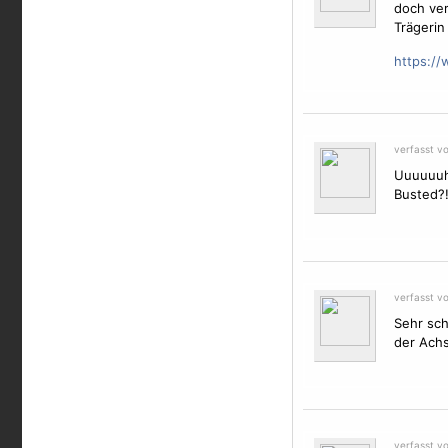
doch ver
Trägerin 
https:/
verfasst vo
Uuuuuuhh
Busted?
verfasst vo
Sehr sch
der Achs
verfasst v