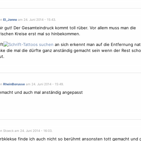
on
El_Jonno
am 24. Juni 2014 - 15:43.
mir gut! Der Gesamteindruck kommt toll rüber. Vor allem muss man die
ischen Kreise erst mal so hinbekommen.
ft
an sich erkennt man auf die Entfernung natü
ke die mal die dürfte ganz anständig gemacht sein wenn der Rest scho
t.
on
RheinBorusse
am 24. Juni 2014 - 15:49.
emacht und auch mal anständig angepasst
n Stoeck am 24. Juni 2014 - 16:03.
rbklekse finde ich auch nicht so berühmt ansonsten tott gemacht und 