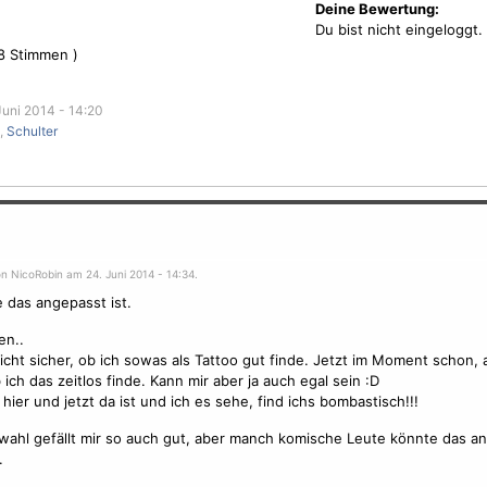
Deine Bewertung:
Du bist nicht eingeloggt.
8
Stimmen )
uni 2014 - 14:20
,
Schulter
n NicoRobin am 24. Juni 2014 - 14:34.
 das angepasst ist.
en..
nicht sicher, ob ich sowas als Tattoo gut finde. Jetzt im Moment schon,
 ich das zeitlos finde. Kann mir aber ja auch egal sein :D
 hier und jetzt da ist und ich es sehe, find ichs bombastisch!!!
wahl gefällt mir so auch gut, aber manch komische Leute könnte das a
.