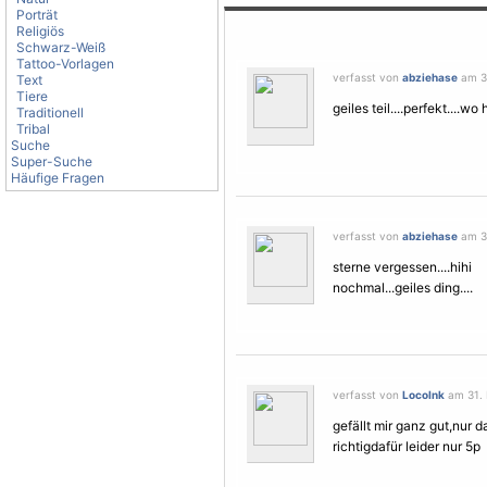
Porträt
Religiös
Schwarz-Weiß
Tattoo-Vorlagen
verfasst von
abziehase
am 31
Text
Tiere
geiles teil....perfekt....
Traditionell
Tribal
Suche
Super-Suche
Häufige Fragen
verfasst von
abziehase
am 31
sterne vergessen....hihi
nochmal...geiles ding....
verfasst von
LocoInk
am 31. 
gefällt mir ganz gut,nur d
richtigdafür leider nur 5p