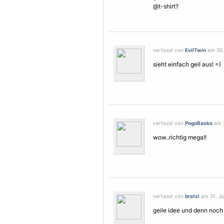
@t-shirt?
verfasst von
EvilTwin
am 30. 
sieht einfach geil aus! =)
verfasst von
PogoBasko
am 3
wow..richtig mega!!
verfasst von
bratzi
am 31. Jul
geile idee und denn noch ri