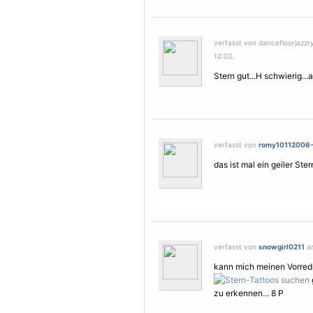
verfasst von dancefloorjazz
12:03.
Stern gut...H schwierig.
verfasst von
romy10112006
das ist mal ein geiler Ster
verfasst von
snowgirl0211
am
kann mich meinen Vorredne
zu erkennen... 8 P