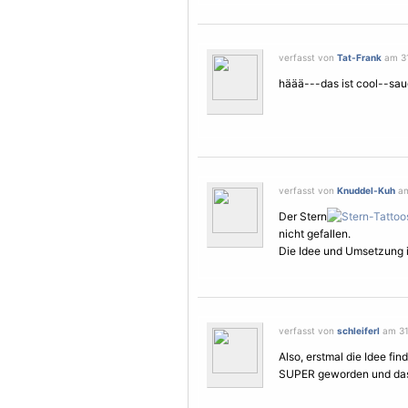
verfasst von
Tat-Frank
am 31
häää---das ist cool--saug
verfasst von
Knuddel-Kuh
am
Der Stern
nicht gefallen.
Die Idee und Umsetzung i
verfasst von
schleiferl
am 31.
Also, erstmal die Idee fin
SUPER geworden und das m