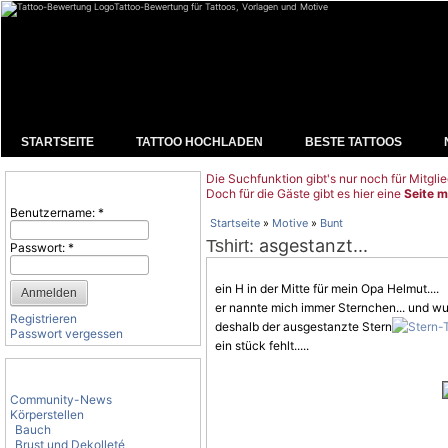
Tattoo-Bewertung für Tattoos, Vorlagen und Motive
STARTSEITE
TATTOO HOCHLADEN
BESTE TATTOOS
Die Suchfunktion gibt's nur noch für Mitglie
Benutzeranmeldung
Doch für die Gäste gibt es hier eine
Seite m
Benutzername:
*
Startseite
»
Motive
»
Bunt
: asgestanzt...
Tshirt
Passwort:
*
ein H in der Mitte für mein Opa Helmut....
er nannte mich immer Sternchen... und w
Registrieren
deshalb der ausgestanzte Stern
Passwort vergessen
ein stück fehlt.....
Tattoo-Kategorien
Community-News
Körperstellen
Bauch
Brust und Dekolleté