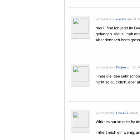
verfasst von
kiarahi
am 31. M
das H find ich jetzt im 
gelungen. Viel zu nah ane
Aber dennoch isses gross
verfasst von
Tanjee
am 31. M
Finde die Idee sehr schön
nicht so glücklich, aber a
verfasst von
Tinka87
am 31. 
Wirkt es nur so oder ist 
Irritiert mich ein wenig, 