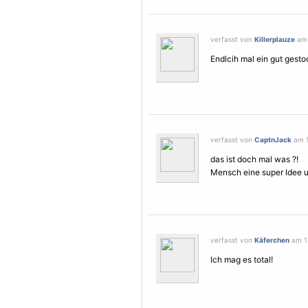
verfasst von
Killerplauze
am 1
Endlcih mal ein gut gest
verfasst von
CaptnJack
am 1.
das ist doch mal was ?!
Mensch eine super Idee u
verfasst von
Käferchen
am 1.
Ich mag es total!