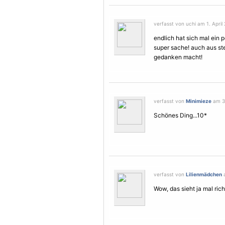
verfasst von uchi am 1. April 
endlich hat sich mal ein
super sache! auch aus 
gedanken macht!
verfasst von
Minimieze
am 3.
Schönes Ding...10*
verfasst von
Lilienmädchen
a
Wow, das sieht ja mal rich