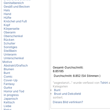
Genitalbereich
Gesäß und Becken
Hals
Hand
Hüfte
Knöchel und Fuß
Kopf
Körperseite
Oberarm
Oberschenkel
Rücken
Schulter
Sonstiges
Steißbein
Unterarm
Unterschenkel
Motive
Abstrakt/Grafisch
Gesamt-Durchschnitt:
Blumen
8.85185
Bunt
Durchschnitt:
8.852
(
54
Stimmen )
Comic
Cover-Up
"asgestanzt..." wurde verfasst von
Tshirt
a
Fantasy
Kategorien
Gurke
Bunt
Horror und Tod
Brust und Dekolleté
in progress
sortiert.
Japanisch
Dieses Bild verlinken?
Keltisch
Liebe
Natur