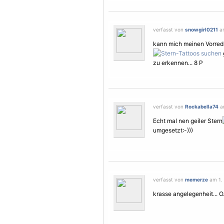
verfasst von
snowgirl0211
am
kann mich meinen Vorredne
zu erkennen... 8 P
verfasst von
Rockabella74
am
Echt mal nen geiler Stern
umgesetzt:-)))
verfasst von
memerze
am 1. 
krasse angelegenheit... O.