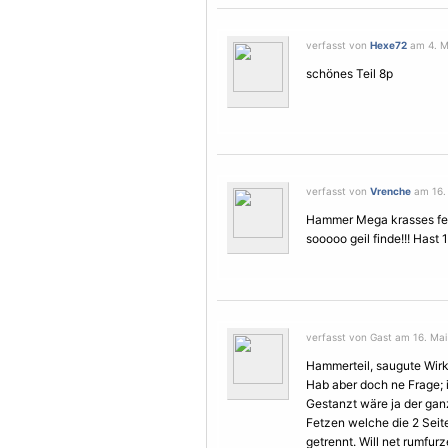
verfasst von
Hexe72
am 4. Ma
schönes Teil 8p
verfasst von
Vrenche
am 16. 
Hammer Mega krasses fette
sooooo geil finde!!! Hast 1
verfasst von Gast am 16. Mai
Hammerteil, saugute Wirku
Hab aber doch ne Frage; 
Gestanzt wäre ja der gan
Fetzen welche die 2 Seit
getrennt. Will net rumfurz