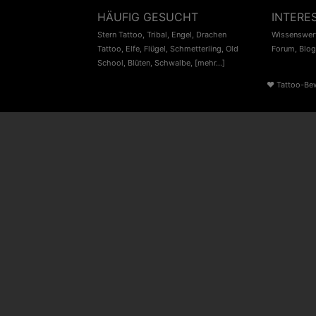
HÄUFIG GESUCHT
INTERE
Stern Tattoo
,
Tribal
,
Engel
,
Drachen
Wissenswert
Tattoo
,
Elfe
,
Flügel
,
Schmetterling
,
Old
Forum
,
Blog
School
,
Blüten
,
Schwalbe
,
[mehr...]
♥
Tattoo-Be