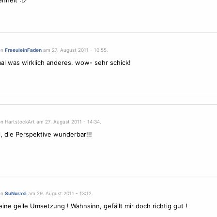
nheit :D
on
FraeuleinFaden
am 27. August 2011 - 10:55.
mal was wirklich anderes. wow- sehr schick!
on HartstockArt am 27. August 2011 - 14:34.
l, die Perspektive wunderbar!!!
on
SuNuraxi
am 29. August 2011 - 13:12.
eine geile Umsetzung ! Wahnsinn, gefällt mir doch richtig gut !