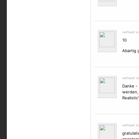
verfasst v
10
Abartig 
verfasst v
Danke - 
werden, 
Realistic
verfasst v
gratulat