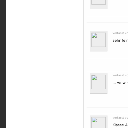
verfasst v
sehr fei
verfasst v
... wow 
verfasst v
Klasse Ar