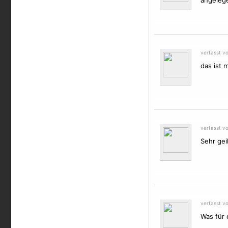
angelege
verfasst v
das ist 
verfasst v
Sehr gei
verfasst v
Was für 