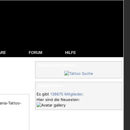
ARE
FORUM
HILFE
Suche nach Tattoos
Neueste User
Es gibt
138675 Mitglieder
.
Hier sind die Neuesten:
ania-Tattoo-