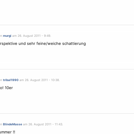
on
murgi
am 26. August 2011 - 9:49.
rspektive und sehr feine/weiche schattierung
on
tribal1990
am 26. August 2011 - 10:38.
lo! 10er
on
BlindeMasse
am 26. August 2011 - 11:43.
ummer !!