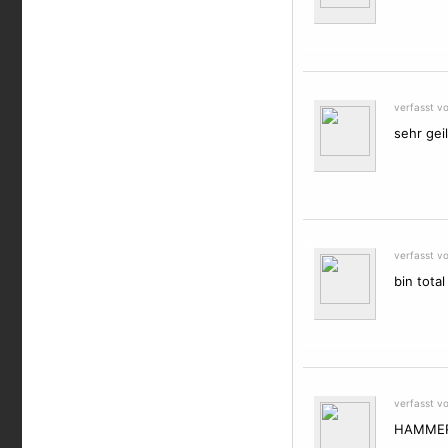
verfasst v
sehr geil
verfasst v
bin total
verfasst v
HAMME