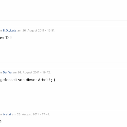
on
B.O._Lutz
am 26. August 2011 - 15:51.
es Teil!!
on
Dar Ya
am 26. August 2011 - 16:42.
 gefesselt von dieser Arbeit! ;-)
on
bratzi
am 26. August 2011 - 17:41.
R