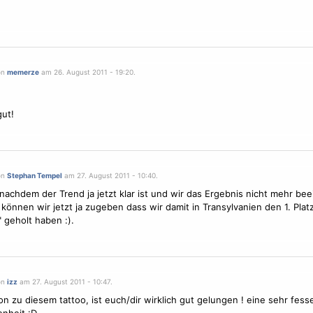
on
memerze
am 26. August 2011 - 19:20.
gut!
on
Stephan Tempel
am 27. August 2011 - 10:40.
nachdem der Trend ja jetzt klar ist und wir das Ergebnis nicht mehr bee
können wir jetzt ja zugeben dass wir damit in Transylvanien den 1. Platz
" geholt haben :).
on
izz
am 27. August 2011 - 10:47.
ion zu diesem tattoo, ist euch/dir wirklich gut gelungen ! eine sehr fess