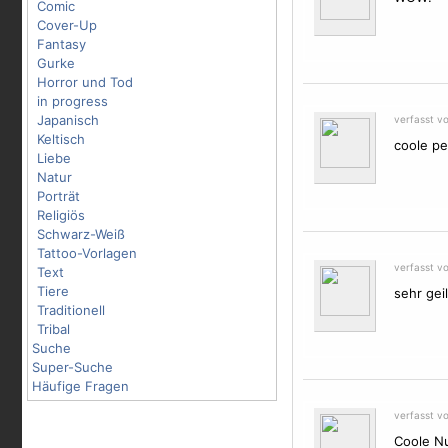
Comic
Cover-Up
Fantasy
Gurke
Horror und Tod
in progress
Japanisch
verfasst v
Keltisch
coole pe
Liebe
Natur
Porträt
Religiös
Schwarz-Weiß
Tattoo-Vorlagen
verfasst v
Text
Tiere
sehr gei
Traditionell
Tribal
Suche
Super-Suche
Häufige Fragen
verfasst v
Coole N