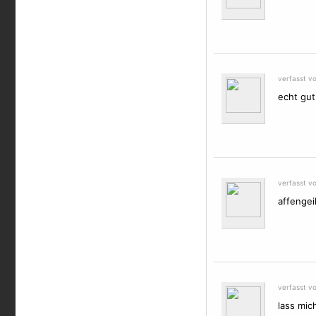
verfasst v
echt gut 
verfasst v
affengei
verfasst v
lass mich