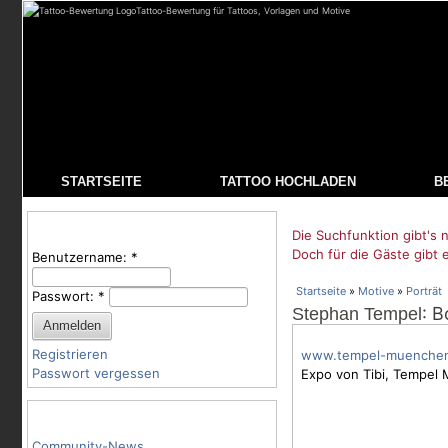
Tattoo-Bewertung für Tattoos, Vorlagen und Motive
STARTSEITE
TATTOO HOCHLADEN
B
Benutzeranmeldung
Die Suchfunktion gibt's n
Doch für die Gäste gibt 
Benutzername:
*
Startseite
»
Motive
»
Porträt
Passwort:
*
: B
Stephan Tempel
Registrieren
www.tempel-muenche
Passwort vergessen
Expo von Tibi, Tempel 
Tattoo-Kategorien
Community-News