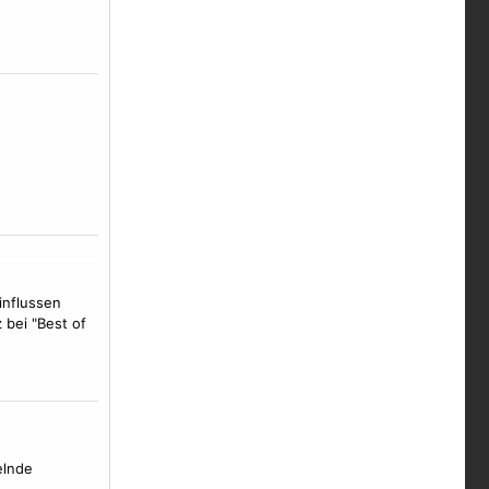
influssen
 bei "Best of
elnde