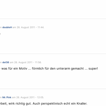
on
doubleH
am 26. August 2011 - 11:44.
n
on
det56
am 26. August 2011 - 11:56.
- was für ein
Motiv
... förmlich für den unterarm gemacht ... super!
on
Mr. Pink
am 26. August 2011 - 12:05.
beit, wirk richtig gut. Auch perspektivisch echt ein Knaller.