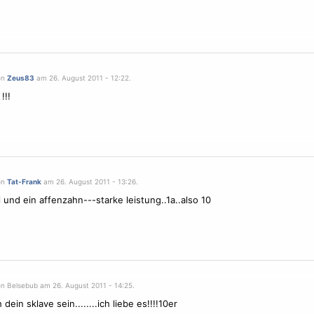
on
Zeus83
am 26. August 2011 - 12:22.
!!!
on
Tat-Frank
am 26. August 2011 - 13:26.
l und ein affenzahn---starke leistung..1a..also 10
on Belsebub am 26. August 2011 - 14:25.
 dein sklave sein........ich liebe es!!!!10er