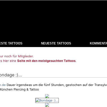
ESTE TATTOOS
NEUESTE TATTOOS
KOMMENT
ur noch für Mitglieder.
es hier eine
Seite mit den meistgesuchten Tattoos
.
ondage :)...
n.de
Dauer irgendwas um die fünf Stunden, gestochen auf der Transylv
München Piercing & Tattoo