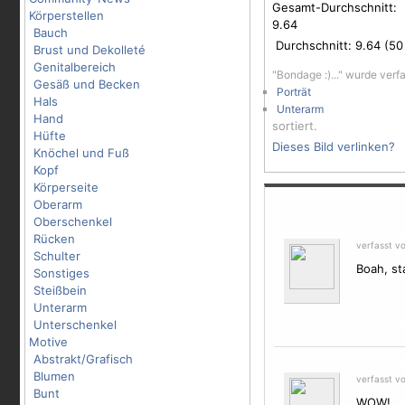
Gesamt-Durchschnitt:
Körperstellen
9.64
Bauch
Durchschnitt:
9.64
(
50
Brust und Dekolleté
Genitalbereich
"Bondage :)..." wurde verf
Gesäß und Becken
Porträt
Hals
Unterarm
Hand
sortiert.
Hüfte
Dieses Bild verlinken?
Knöchel und Fuß
Kopf
Körperseite
Oberarm
Oberschenkel
Rücken
verfasst v
Schulter
Boah, st
Sonstiges
Steißbein
Unterarm
Unterschenkel
Motive
Abstrakt/Grafisch
Blumen
verfasst v
Bunt
WOW!