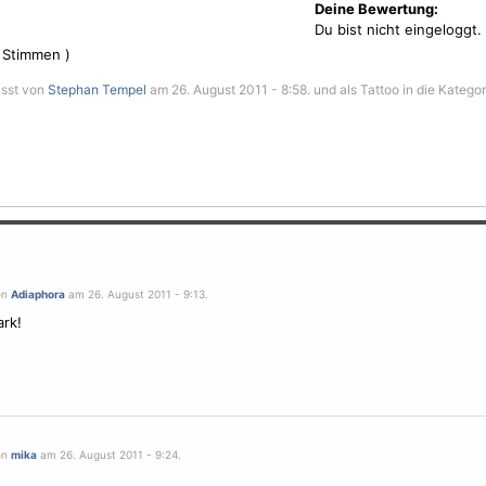
Deine Bewertung:
Du bist nicht eingeloggt.
Stimmen )
asst von
Stephan Tempel
am 26. August 2011 - 8:58. und als Tattoo in die Katego
on
Adiaphora
am 26. August 2011 - 9:13.
ark!
on
mika
am 26. August 2011 - 9:24.