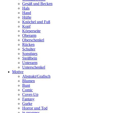
Gesäß und Becken
Hals
Hand
Hüfte
Knöchel und Fuß
Kopf
Körperseite
Oberarm
Oberschenkel
Rücken
Schulter
Sonstiges
Steißbein
Unterarm
Unterschenkel
Motive
Abstrakt/Grafisch
Blumen
Bunt
Comic
Cover-Up
Fantasy
Gurke
Horror und Tod
in progress