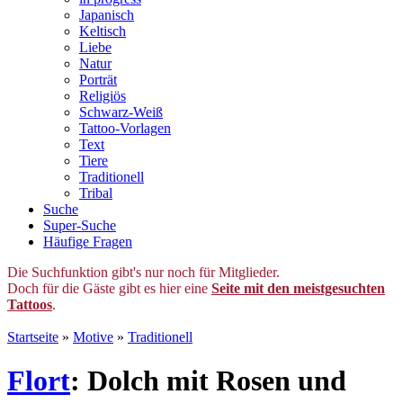
Japanisch
Keltisch
Liebe
Natur
Porträt
Religiös
Schwarz-Weiß
Tattoo-Vorlagen
Text
Tiere
Traditionell
Tribal
Suche
Super-Suche
Häufige Fragen
Die Suchfunktion gibt's nur noch für Mitglieder.
Doch für die Gäste gibt es hier eine
Seite mit den meistgesuchten
Tattoos
.
Startseite
»
Motive
»
Traditionell
Flort
: Dolch mit Rosen und