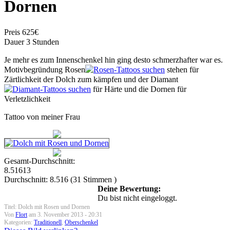
Dornen
Preis 625€
Dauer 3 Stunden
Je mehr es zum Innenschenkel hin ging desto schmerzhafter war es.
Motivbegründung Rosen
stehen für
Zärtlichkeit der Dolch zum kämpfen und der Diamant
für Härte und die Dornen für
Verletzlichkeit
Tattoo von meiner Frau
Gesamt-Durchschnitt:
8.51613
Durchschnitt:
8.516
(
31
Stimmen )
Deine Bewertung:
Du bist nicht eingeloggt.
Titel: Dolch mit Rosen und Dornen
Von
Flort
am 3. November 2013 - 20:31
Kategorien:
Traditionell
,
Oberschenkel