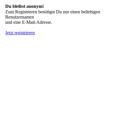
Du bleibst anonym!
Zum Registrieren benötigst Du nur einen beliebigen
Benutzernamen
und eine E-Mail-Adresse.
Jetzt registrieren
Suche nach Tattoos
Neueste User
Es gibt
138675 Mitglieder
.
Hier sind die Neuesten:
nach oben
HÄUFIG GESUCHT