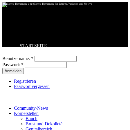
Tattoo-Bewertung für Tattoos, Vorlagen und Motive
STARTSEITE
Benutzeranmeldung
TATTOO HOCHLADEN
BESTE TATTOOS
Benutzername:
*
NEUESTE TATTOOS
Passwort:
*
KOMMENTARE
FORUM
HILFE
Registrieren
Passwort vergessen
Tattoo-Kategorien
Community-News
Körperstellen
Bauch
Brust und Dekolleté
Genitalbereich