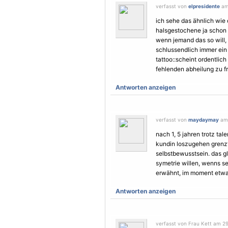
verfasst von
elpresidente
am 
ich sehe das ähnlich wie d
halsgestochene ja schon e
wenn jemand das so will, m
schlussendlich immer ein i
tattoo::scheint ordentlic
fehlenden abheilung zu frü
Antworten anzeigen
verfasst von
maydaymay
am 
nach 1, 5 jahren trotz tal
kundin loszugehen grenzt
selbstbewusstsein. das g
symetrie willen, wenns s
erwähnt, im moment etwas
Antworten anzeigen
verfasst von Frau Kett am 29