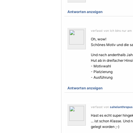
Antworten anzeigen
verfasst von Ich bins nur am 
Oh, wow!
Schönes
Motiv
und die sa
Und nach anderthalb Jahr
Hut ab in dreifacher Hinsi
- Motivwahl
- Platzierung
- Ausführung
Antworten anzeigen
verfasst von
sahelanthropus
Hast es echt super hingek
... ist schon Klasse. Und 
gelegt worden ;-)