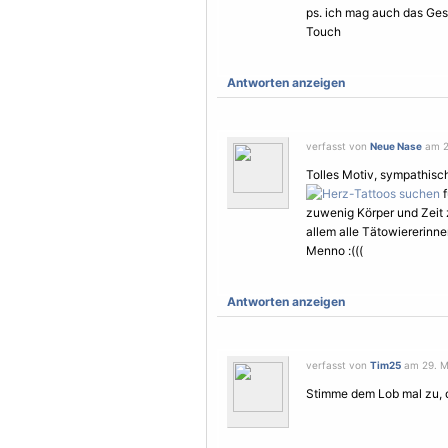
ps. ich mag auch das Ges
Touch
Antworten anzeigen
verfasst von
Neue Nase
am 29
Tolles Motiv, sympathisc
f
zuwenig Körper und Zeit z
allem alle Tätowiererinnen
Menno :(((
Antworten anzeigen
verfasst von
Tim25
am 29. Ma
Stimme dem Lob mal zu, d