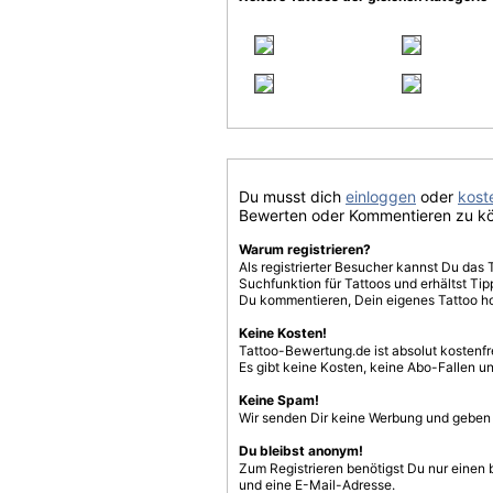
Du musst dich
einloggen
oder
koste
Bewerten oder Kommentieren zu k
Warum registrieren?
Als registrierter Besucher kannst Du das 
Suchfunktion für Tattoos und erhältst T
Du kommentieren, Dein eigenes Tattoo h
Keine Kosten!
Tattoo-Bewertung.de ist absolut kostenf
Es gibt keine Kosten, keine Abo-Fallen u
Keine Spam!
Wir senden Dir keine Werbung und geben D
Du bleibst anonym!
Zum Registrieren benötigst Du nur einen
und eine E-Mail-Adresse.