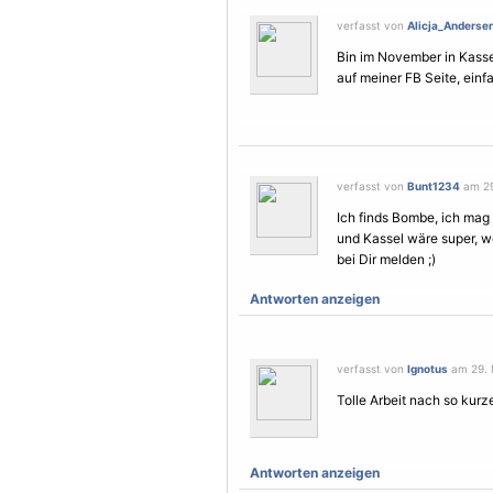
verfasst von
Alicja_Anderse
Bin im November in Kassel,
auf meiner FB Seite, einf
verfasst von
Bunt1234
am 29
Ich finds Bombe, ich mag 
und Kassel wäre super, w
bei Dir melden ;)
Antworten anzeigen
verfasst von
Ignotus
am 29. M
Tolle Arbeit nach so kurze
Antworten anzeigen