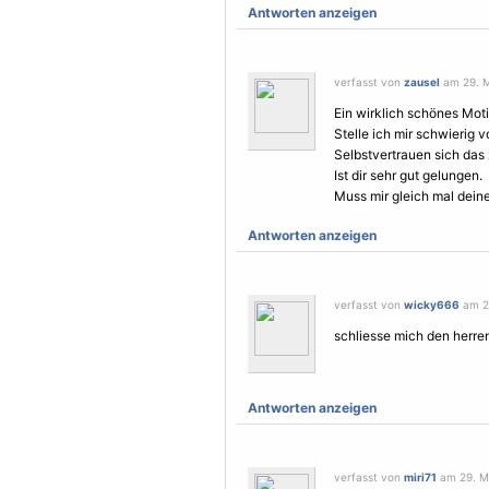
Antworten anzeigen
verfasst von
zausel
am 29. M
Ein wirklich schönes
Mot
Stelle ich mir schwierig v
Selbstvertrauen sich das
Ist dir sehr gut gelungen.
Muss mir gleich mal dein
Antworten anzeigen
verfasst von
wicky666
am 29
schliesse mich den herren
Antworten anzeigen
verfasst von
miri71
am 29. Ma