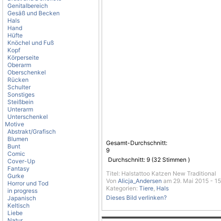
Genitalbereich
Gesäß und Becken
Hals
Hand
Hüfte
Knöchel und Fuß
Kopf
Körperseite
Oberarm
Oberschenkel
Rücken
Schulter
Sonstiges
Steißbein
Unterarm
Unterschenkel
Motive
Abstrakt/Grafisch
Blumen
Gesamt-Durchschnitt:
Bunt
9
Comic
Durchschnitt:
9
(
32
Stimmen )
Cover-Up
Fantasy
Titel: Halstattoo Katzen New Traditional
Gurke
Von
Alicja_Andersen
am 29. Mai 2015 - 1
Horror und Tod
Kategorien:
Tiere
,
Hals
in progress
Dieses Bild verlinken?
Japanisch
Keltisch
Liebe
Natur