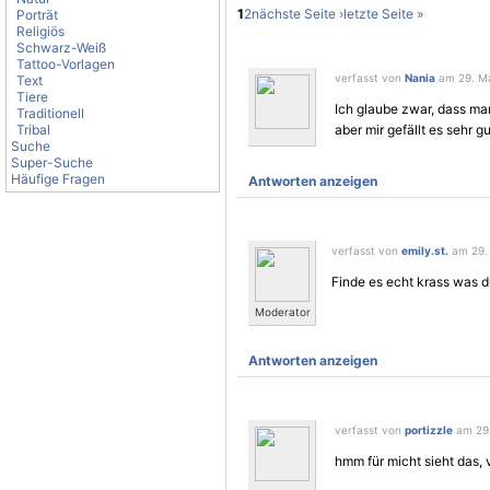
1
2
nächste Seite ›
letzte Seite »
Porträt
Religiös
Schwarz-Weiß
Tattoo-Vorlagen
verfasst von
Nania
am 29. Ma
Text
Tiere
Ich glaube zwar, dass man
Traditionell
Tribal
aber mir gefällt es sehr gu
Suche
Super-Suche
Häufige Fragen
Antworten anzeigen
verfasst von
emily.st.
am 29. 
Finde es echt krass was d
Moderator
Antworten anzeigen
verfasst von
portizzle
am 29.
hmm für micht sieht das, 