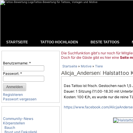
Tattoo-Bewertung für Tattoos, Vorlagen und Motive
STARTSEITE
TATTOO HOCHLADEN
BESTE TATTOOS
Die Suchfunktion gibt's nur noch für Mitglie
Benutzeranmeldung
Doch für die Gäste gibt es hier eine
Seite m
Benutzername:
*
Startseite
»
Motive
»
Tiere
: Halstattoo
Alicja_Andersen
Passwort:
*
Das Tattoo ist frisch. Gestochen nach 1,5
Dauer: 1 Sitzung (11.00-18.30 mit Unter
Registrieren
Kosten: 100 €/h, es wurde nur die reine T
Passwort vergessen
https://www.facebook.com/AlicjaAnderse
Tattoo-Kategorien
Community-News
Körperstellen
Bauch
Brust und Dekolleté