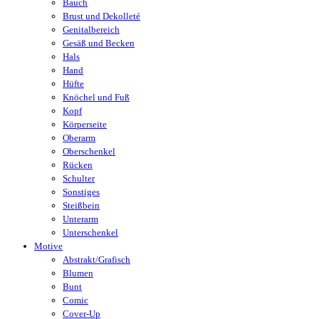
Bauch
Brust und Dekolleté
Genitalbereich
Gesäß und Becken
Hals
Hand
Hüfte
Knöchel und Fuß
Kopf
Körperseite
Oberarm
Oberschenkel
Rücken
Schulter
Sonstiges
Steißbein
Unterarm
Unterschenkel
Motive
Abstrakt/Grafisch
Blumen
Bunt
Comic
Cover-Up