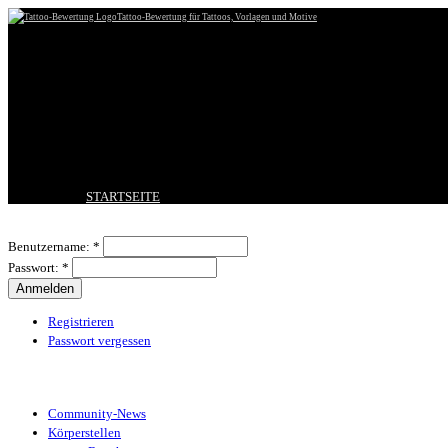
Tattoo-Bewertung für Tattoos, Vorlagen und Motive
STARTSEITE
TATTOO HOCHLADEN
Benutzeranmeldung
BESTE TATTOOS
Benutzername:
*
NEUESTE TATTOOS
Passwort:
*
KOMMENTARE
FORUM
HILFE
Registrieren
Passwort vergessen
Tattoo-Kategorien
Community-News
Körperstellen