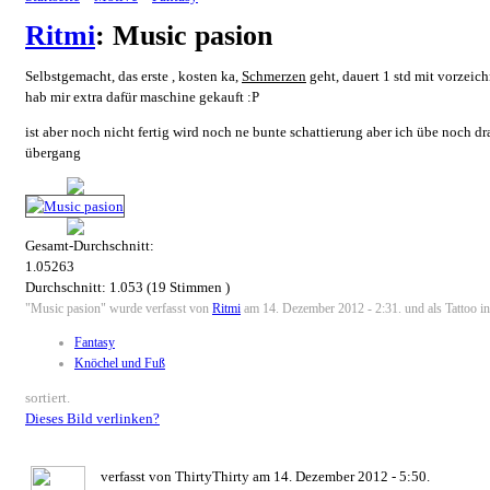
Ritmi
: Music pasion
Selbstgemacht, das erste , kosten ka,
Schmerzen
geht, dauert 1 std mit vorzeic
hab mir extra dafür maschine gekauft :P
ist aber noch nicht fertig wird noch ne bunte schattierung aber ich übe noch dr
übergang
Gesamt-Durchschnitt:
1.05263
Durchschnitt:
1.053
(
19
Stimmen )
"Music pasion" wurde verfasst von
Ritmi
am 14. Dezember 2012 - 2:31. und als Tattoo in
Fantasy
Knöchel und Fuß
sortiert.
Dieses Bild verlinken?
verfasst von ThirtyThirty am 14. Dezember 2012 - 5:50.