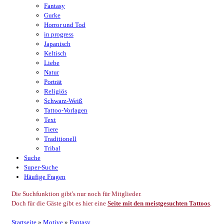
Fantasy
Gurke
Horror und Tod
in progress
Japanisch
Keltisch
Liebe
Natur
Porträt
Religiös
Schwarz-Weiß
Tattoo-Vorlagen
Text
Tiere
Traditionell
Tribal
Suche
Super-Suche
Häufige Fragen
Die Suchfunktion gibt's nur noch für Mitglieder.
Doch für die Gäste gibt es hier eine
Seite mit den meistgesuchten Tattoos
.
Startseite
»
Motive
»
Fantasy