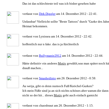
Das ist das schlechteste teil was ich bisher gesehen habe
verfasst von
Dirk.Diggler
am 14. Dezember 2012 - 22:41.
Unfassbar! Vielleicht sollte "Beste Tattoos" durch "Gurke des Jahr
Heimat bekommen.
verfasst von Lynissea am 14. Dezember 2012 - 22:42.
hoffentlich nur n fake. das is ja fürchterlich
verfasst von
Bullymanie2912
am 14. Dezember 2012 - 22:44.
Hätte definitiv ein anderes
Motiv
gewählt,was man später noch hä
drauß machen...
verfasst von
Smashedinto
am 26. Dezember 2012 - 0:59.
Au weija, gibt es denn nurnoch Fuß/Knöchel-Gurken?
Ich mein Füße sind ja an sich nichts schönes aber warum die dann s
nicht so der hit... dieses
Motiv
geht auch einfach garnicht
verfasst von chaosbraut am 26. Dezember 2012 - 1:15.