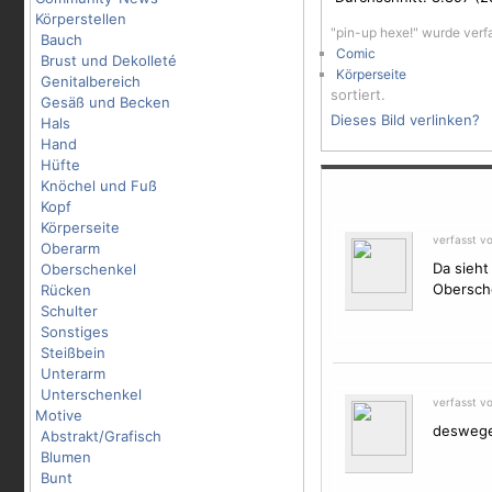
Körperstellen
"pin-up hexe!" wurde verf
Bauch
Comic
Brust und Dekolleté
Körperseite
Genitalbereich
sortiert.
Gesäß und Becken
Dieses Bild verlinken?
Hals
Hand
Hüfte
Knöchel und Fuß
Kopf
Körperseite
verfasst v
Oberarm
Da sieht
Oberschenkel
Obersch
Rücken
Schulter
Sonstiges
Steißbein
Unterarm
Unterschenkel
verfasst v
Motive
deswege
Abstrakt/Grafisch
Blumen
Bunt