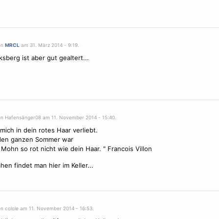
on
MRCL
am 31. März 2014 - 9:19.
ksberg ist aber gut gealtert...
on Hafensänger08 am 11. November 2014 - 15:40.
mich in dein rotes Haar verliebt.
 den ganzen Sommer war
 Mohn so rot nicht wie dein Haar. " Francois Villon
hen findet man hier im Keller...
on colole am 11. November 2014 - 16:53.