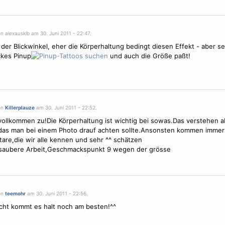
n alexausklb am 30. Juni 2011 - 22:47.
 der Blickwinkel, eher die Körperhaltung bedingt diesen Effekt - aber se
ckes Pinup
und auch die Größe paßt!
on
Killerplauze
am 30. Juni 2011 - 22:52.
ollkommen zu!Die Körperhaltung ist wichtig bei sowas.Das verstehen a
as man bei einem Photo drauf achten sollte.Ansonsten kommen immer 
re,die wir alle kennen und sehr ^^ schätzen
saubere Arbeit,Geschmackspunkt 9 wegen der grösse
on
teemohr
am 30. Juni 2011 - 22:56.
echt kommt es halt noch am besten!^^