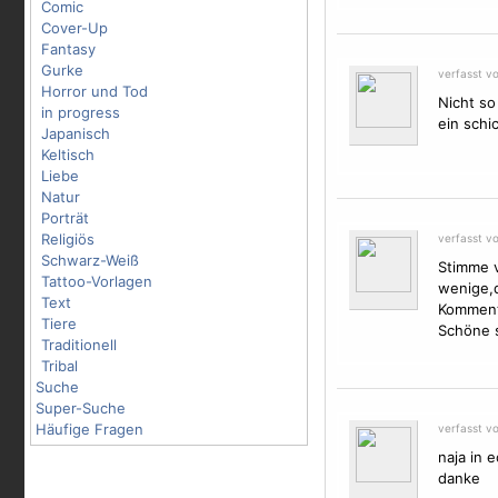
Comic
Cover-Up
Fantasy
Gurke
verfasst vo
Horror und Tod
Nicht so
in progress
ein schi
Japanisch
Keltisch
Liebe
Natur
Porträt
Religiös
verfasst v
Schwarz-Weiß
Stimme v
Tattoo-Vorlagen
wenige,d
Text
Kommenta
Tiere
Schöne 
Traditionell
Tribal
Suche
Super-Suche
Häufige Fragen
verfasst v
naja in 
danke