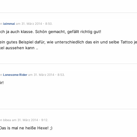
on
iaimmai
am 31. März 2014 - 8:50.
ich ja auch klasse. Schön gemacht, gefällt richtig gut!
 ein gutes Beispiel dafür, wie unterschiedlich das ein und selbe Tattoo j
kel aussehen kann ..
on
Lonesome Rider
am 31. März 2014 - 8:53.
ir!
n bibea am 31. März 2014 - 9:12.
Das is mal ne heiße Hexe! ;)