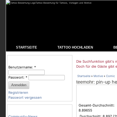
Tattoo-Bewertung für Tattoos, Vorlagen und Motive
STARTSEITE
TATTOO HOCHLADEN
B
Benutzeranmeldung
Die Suchfunktion gibt's n
Doch für die Gäste gibt 
Benutzername:
*
Startseite
»
Motive
»
Comic
Passwort:
*
: pin-up h
teemohr
Registrieren
Passwort vergessen
Gesamt-Durchschnitt:
Tattoo-Kategorien
8.89655
Durchschnitt:
8.897
(
2
Community-News