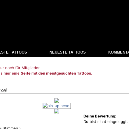
ESTE TATTOOS
NEUESTE TATTOOS
KOMMENT
ur noch für Mitglieder.
es hier eine
Seite mit den meistgesuchten Tattoos
.
exe!
Deine Bewertung:
Du bist nicht eingeloggt.
9
Stimmen )