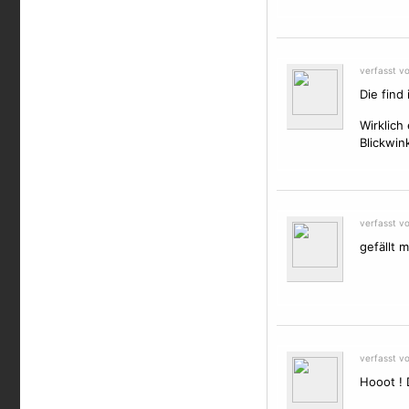
verfasst v
Die find 
Wirklich
Blickwin
verfasst v
gefällt m
verfasst vo
Hooot ! 