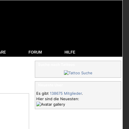
ARE
FORUM
HILFE
Suche nach Tattoos
Neueste User
Es gibt
138675 Mitglieder
.
Hier sind die Neuesten: