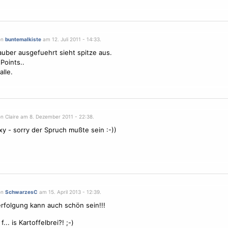
on
buntemalkiste
am 12. Juli 2011 - 14:33.
uber ausgefuehrt sieht spitze aus.
Points..
alle.
on Claire am 8. Dezember 2011 - 22:38.
y - sorry der Spruch mußte sein :-))
on
SchwarzesC
am 15. April 2013 - 12:39.
folgung kann auch schön sein!!!
... is Kartoffelbrei?! ;-)