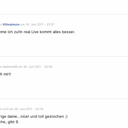
on
Killerplauze
am 30. Juni 2011 - 22:57.
me ich zu!In real Live kommt alles besser.
on dadman69 am 30. Juni 2011 - 23:09.
lt mir!!
n uchi am 30. Juni 2011 - 23:19.
rige dame...nice! und toll gestochen ;)
he, gibt 9.