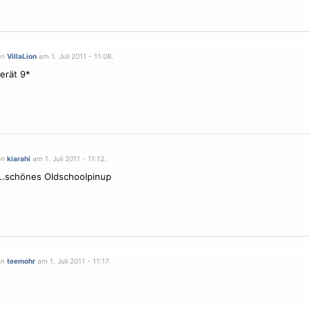
on
VillaLion
am 1. Juli 2011 - 11:08.
erät 9*
on
kiarahi
am 1. Juli 2011 - 11:12.
t....schönes Oldschoolpinup
on
teemohr
am 1. Juli 2011 - 11:17.