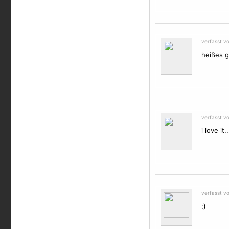
verfasst v
heißes g
verfasst v
i love i
verfasst v
:)