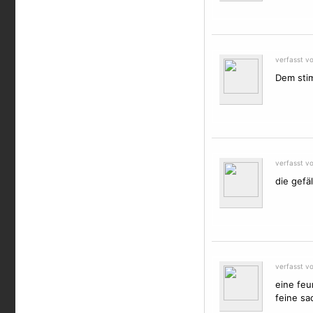
verfasst v
Dem stim
verfasst v
die gefäl
verfasst vo
eine feu
feine sac