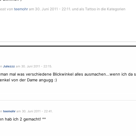
asst von
teemohr
am 30. Juni 2011 - 22:11. und als Tattoo in die Kategorien
on
Julezzz
am 30. Juni 2011 - 22:15.
 man mal was verschiedene Blickwinkel alles ausmachen...wenn ich da s
enkel von der Dame angugg :)
on
teemohr
am 30. Juni 2011 - 22:41.
n hab ich 2 gemacht! ^^