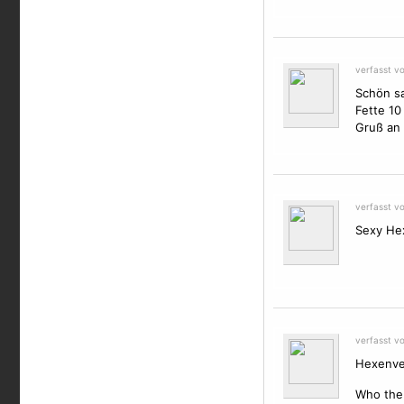
verfasst v
Schön sa
Fette 10 
Gruß an 
verfasst v
Sexy Hex
verfasst v
Hexenver
Who the f