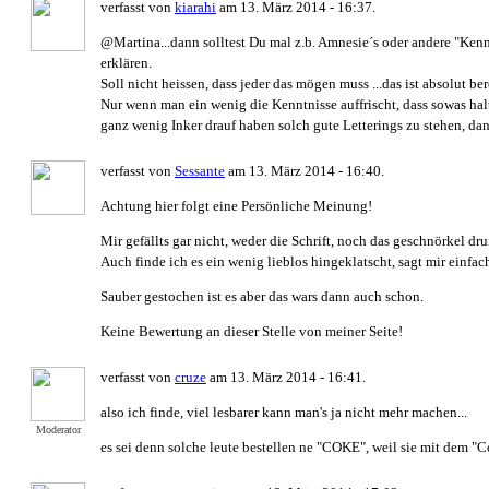
verfasst von
kiarahi
am 13. März 2014 - 16:37.
@Martina...dann solltest Du mal z.b. Amnesie´s oder andere "Kenn
erklären.
Soll nicht heissen, dass jeder das mögen muss ...das ist absolut b
Nur wenn man ein wenig die Kenntnisse auffrischt, dass sowas hal
ganz wenig Inker drauf haben solch gute Letterings zu stehen, da
verfasst von
Sessante
am 13. März 2014 - 16:40.
Achtung hier folgt eine Persönliche Meinung!
Mir gefällts gar nicht, weder die Schrift, noch das geschnörkel dr
Auch finde ich es ein wenig lieblos hingeklatscht, sagt mir einfach
Sauber gestochen ist es aber das wars dann auch schon.
Keine Bewertung an dieser Stelle von meiner Seite!
verfasst von
cruze
am 13. März 2014 - 16:41.
also ich finde, viel lesbarer kann man's ja nicht mehr machen...
Moderator
es sei denn solche leute bestellen ne "COKE", weil sie mit dem "Co