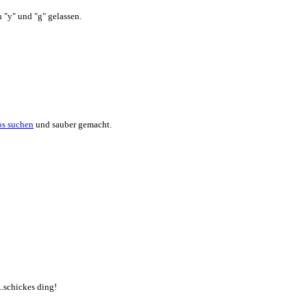
n "y" und "g" gelassen.
und sauber gemacht.
...schickes ding!