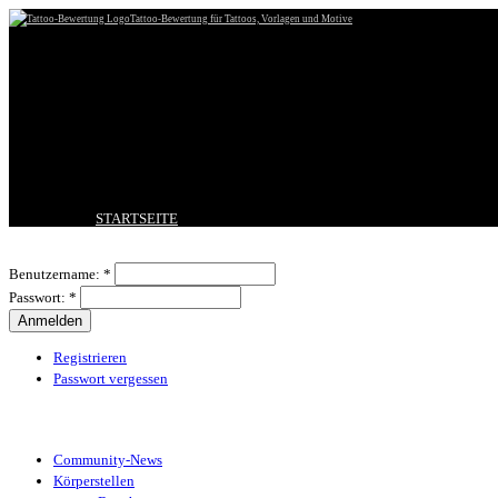
Tattoo-Bewertung für Tattoos, Vorlagen und Motive
STARTSEITE
TATTOO HOCHLADEN
Benutzeranmeldung
BESTE TATTOOS
Benutzername:
*
NEUESTE TATTOOS
Passwort:
*
KOMMENTARE
FORUM
HILFE
Registrieren
Passwort vergessen
Tattoo-Kategorien
Community-News
Körperstellen