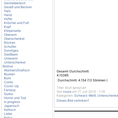
Genitalbereich
Gesäß und Becken
Hals
Hand
Hüfte
Knöchel und Fuß
Kopf
Körperseite
Oberarm
Oberschenkel
Rücken
Schulter
Sonstiges
Steißbein
Unterarm
Unterschenkel
Motive
Abstrakt/Grafisch
Gesamt-Durchschnitt:
Blumen
4.15385
Bunt
Durchschnitt:
4.154
(
13
Stimmen )
Comic
Cover-Up
Titel: skull spraycan
Fantasy
Von
cruze
am 17. Juli 2014 - 1:16
Gurke
Kategorien:
Schwarz-Weiß
,
Unterschenke
Horror und Tod
Dieses Bild verlinken?
in progress
Japanisch
Keltisch
Liebe
Natur