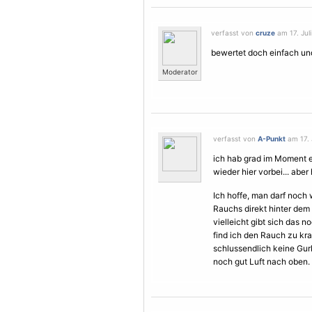
verfasst von
cruze
am 17. Juli
bewertet doch einfach und 
Moderator
verfasst von
A-Punkt
am 17. 
ich hab grad im Moment ei
wieder hier vorbei... aber 
Ich hoffe, man darf noch
Rauchs direkt hinter dem 
vielleicht gibt sich das 
find ich den Rauch zu krat
schlussendlich keine Gurke
noch gut Luft nach oben.