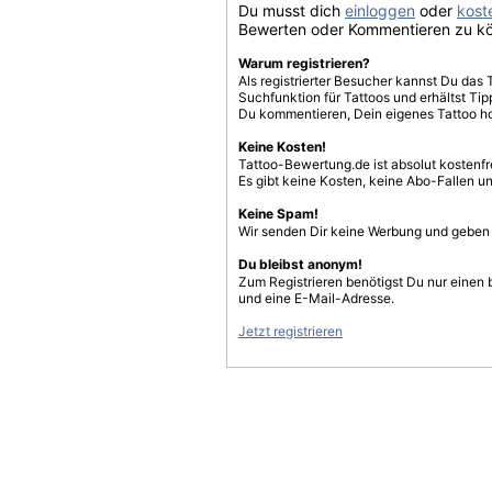
Du musst dich
einloggen
oder
koste
Bewerten oder Kommentieren zu k
Warum registrieren?
Als registrierter Besucher kannst Du das 
Suchfunktion für Tattoos und erhältst T
Du kommentieren, Dein eigenes Tattoo h
Keine Kosten!
Tattoo-Bewertung.de ist absolut kostenf
Es gibt keine Kosten, keine Abo-Fallen u
Keine Spam!
Wir senden Dir keine Werbung und geben D
Du bleibst anonym!
Zum Registrieren benötigst Du nur einen
und eine E-Mail-Adresse.
Jetzt registrieren