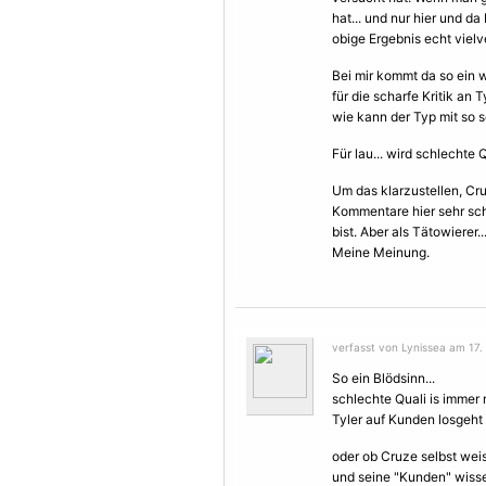
hat... und nur hier und da
obige Ergebnis echt vielv
Bei mir kommt da so ein w
für die scharfe Kritik an 
wie kann der Typ mit so 
Für lau... wird schlechte 
Um das klarzustellen, Cr
Kommentare hier sehr schä
bist. Aber als Tätowierer..
Meine Meinung.
verfasst von Lynissea am 17. J
So ein Blödsinn...
schlechte Quali is immer 
Tyler auf Kunden losgeht u
oder ob Cruze selbst weis
und seine "Kunden" wisse