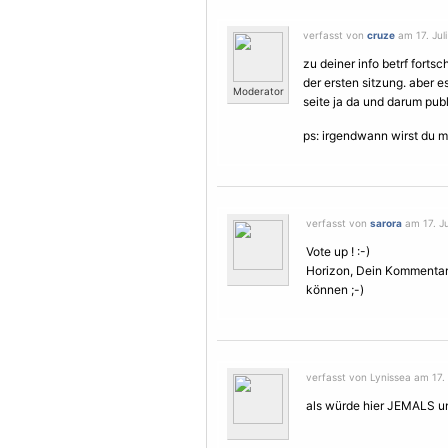
verfasst von
cruze
am 17. Juli
zu deiner info betrf fortsc
der ersten sitzung. aber es
Moderator
seite ja da und darum publ
ps: irgendwann wirst du m
verfasst von
sarora
am 17. Ju
Vote up ! :-)
Horizon, Dein Kommentar i
können ;-)
verfasst von Lynissea am 17. 
als würde hier JEMALS u