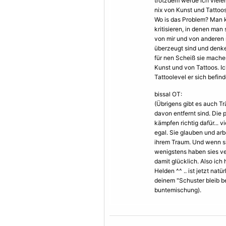
trotzdem werde ich vielen
nix von Kunst und Tattoos
Wo is das Problem? Man 
kritisieren, in denen man 
von mir und von anderen ne
überzeugt sind und denke
für nen Scheiß sie mache
Kunst und von Tattoos. I
Tattoolevel er sich befin
bissal OT:
(Übrigens gibt es auch T
davon entfernt sind. Die 
kämpfen richtig dafür... v
egal. Sie glauben und ar
ihrem Traum. Und wenn si
wenigstens haben sies ve
damit glücklich. Also ic
Helden ^^ .. ist jetzt nat
deinem "Schuster bleib b
buntemischung).