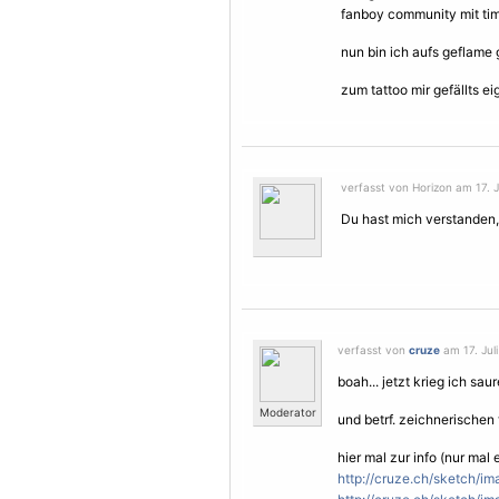
fanboy community mit tim 
nun bin ich aufs geflame
zum tattoo mir gefällts e
verfasst von Horizon am 17. J
Du hast mich verstanden,
verfasst von
cruze
am 17. Juli
boah... jetzt krieg ich saure
Moderator
und betrf. zeichnerischen t
hier mal zur info (nur mal e
http://cruze.ch/sketch/i