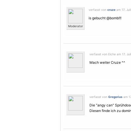
verfasst von
cruze
am 17. Juli
is gebucht @bomb!!!
Moderator
verfasst von Eiche am 17. Juli
Mach weiter Cruze ^^
verfasst von
Gregorius
am 17.
Die "angy can" Sprühdose 
Diesen finde ich zu domin