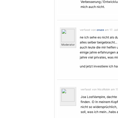
Verbesserung / Entwicklun
mich auch nicht.
verfasst von
cruze
am 17. Juli
ne ich sehe es nicht als d
alles selber beigebracht.
Moderator
auch leute die mir helfen 
einige jahre erfahrungen a
jahre viel privates, was mi
und jetzt investiere ich ha
verfasst von NicoRobin am 17.
Joa LostVampire, dachte 
finden. :D In meinem Kopf
nicht so widersprüchlich,
soll, was ich mein...habs 