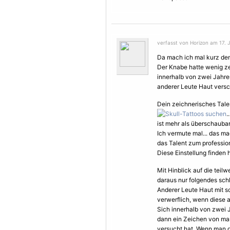
verfasst von Horizon am 17. J
Da mach ich mal kurz den 
Der Knabe hatte wenig ze
innerhalb von zwei Jahren
anderer Leute Haut versch
Dein zeichnerisches Tale
.
ist mehr als überschaubar
Ich vermute mal... das ma
das Talent zum profession
Diese Einstellung finden h
Mit Hinblick auf die teil
daraus nur folgendes sch
Anderer Leute Haut mit s
verwerflich, wenn diese a
Sich innerhalb von zwei 
dann ein Zeichen von m
versucht hat. Wenn man g