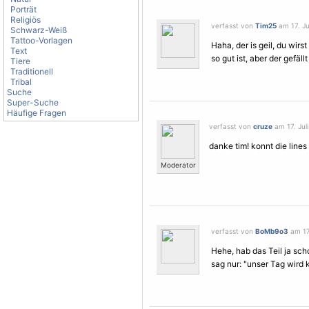
Porträt
Religiös
verfasst von
Tim25
am 17. Jul
Schwarz-Weiß
Tattoo-Vorlagen
Haha, der is geil, du wirs
Text
so gut ist, aber der gefäll
Tiere
Traditionell
Tribal
Suche
Super-Suche
Häufige Fragen
verfasst von
cruze
am 17. Juli
danke tim! konnt die lines 
Moderator
verfasst von
BoMb9o3
am 17.
Hehe, hab das Teil ja sch
sag nur: "unser Tag wird