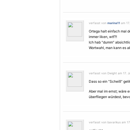
verfasst von
marina11
am 17. 
Ortega halt einfach mal d
immer liken, wtf?!
Ich hab "dumm" absichtlic
Wortwahl, man kann es ab
verfasst von Dwight am 17. Ju
Dass so ein "Scheiß" gel
Aber mal im ernst; wäre 
überfliegen würdest, be
verfasst von bavarikus am 17.