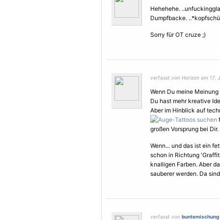
Hehehehe. ..unfuckingglau
Dumpfbacke. ..*kopfschü
Sorry für OT cruze ;)
verfasst von Horizon am 17. J
Wenn Du meine Meinung d
Du hast mehr kreative Ide
Aber im Hinblick auf tec
f
großen Vorsprung bei Dir.
Wenn... und das ist ein f
schon in Richtung 'Graffi
knalligen Farben. Aber d
sauberer werden. Da sind 
verfasst von
buntemischung