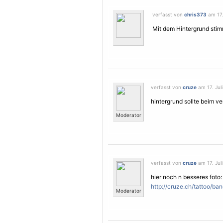
verfasst von
chris373
am 17. 
Mit dem Hintergrund stimm
verfasst von
cruze
am 17. Juli
hintergrund sollte beim ve
Moderator
verfasst von
cruze
am 17. Juli
hier noch n besseres foto:
http://cruze.ch/tattoo/ban
Moderator