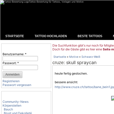
Tattoo-Bewertung für Tattoos, Vorlagen und Motive
STARTSEITE
TATTOO HOCHLADEN
BESTE TATTOOS
Die Suchfunktion gibt's nur noch für Mitglie
Benutzeranmeldung
Doch für die Gäste gibt es hier eine
Seite m
Benutzername:
*
Startseite
»
Motive
»
Schwarz-Weiß
: skull spraycan
cruze
Passwort:
*
heute fertig gestochen.
Registrieren
bessere ansicht:
Passwort vergessen
http://www.cruze.ch/tattoo/bane_bein1.jp
Tattoo-Kategorien
Community-News
Körperstellen
Bauch
Brust und Dekolleté