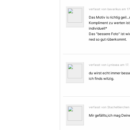
verfasst von bavarikus am 17.
Das
Motiv
is richtig geil
Kompliment zu werten ist,
individuell*
Das "bessere Foto" ist wi
ned so gut rüberkommt.
verfasst von Lynissea am 17. J
du wirst echt immer besser 
ich finds witzig.
verfasst von Stacheltierchen 
Mir gefällts,ich mag Deine