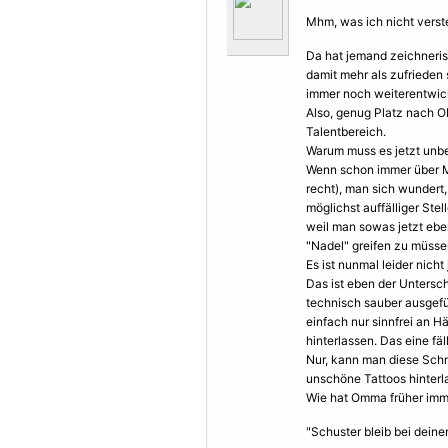
Mhm, was ich nicht verst
Da hat jemand zeichneris
damit mehr als zufrieden
immer noch weiterentwic
Also, genug Platz nach 
Talentbereich.
Warum muss es jetzt unbe
Wenn schon immer über M
recht), man sich wundert
möglichst auffälliger Ste
weil man sowas jetzt eben
"Nadel" greifen zu müss
Es ist nunmal leider nich
Das ist eben der Untersc
technisch sauber ausgefüh
einfach nur sinnfrei an 
hinterlassen. Das eine fä
Nur, kann man diese Schm
unschöne Tattoos hinterl
Wie hat Omma früher imm
"Schuster bleib bei deine