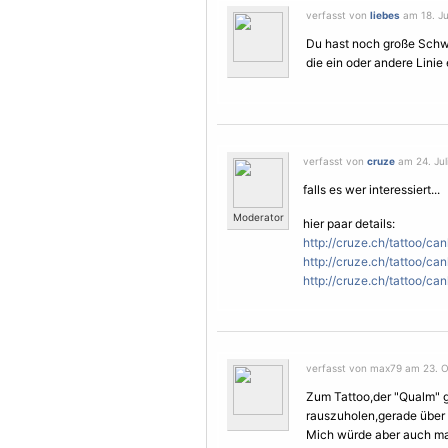
verfasst von
liebes
am 18. Jul
Du hast noch große Schwi
die ein oder andere Linie
verfasst von
cruze
am 24. Juli
falls es wer interessiert...
Moderator
hier paar details:
http://cruze.ch/tattoo/can
http://cruze.ch/tattoo/ca
http://cruze.ch/tattoo/ca
verfasst von max79 am 23. O
Zum Tattoo,der "Qualm" g
rauszuholen,gerade über 
Mich würde aber auch mal 