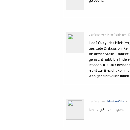
gelöscht.
verfasst von NicoRobin am 17.
Hää? Okay, das blick ich j
gesittete Diskussion. Kein
An dieser Stelle "Danke!"
gemacht habt. Ich finde 
Ist doch 10.000x besser a
nicht zur Einsicht kommt. 
weniger sinnvollen Inhalt 
verfasst von
ManiacKilla
am 1
Ich mag Salzstangen.