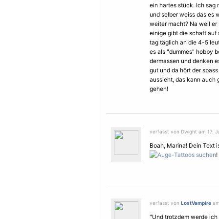
ein hartes stück. Ich sag
und selber weiss das es w
weiter macht? Na weil er
einige gibt die schaft auf
tag täglich an die 4-5 le
es als "dummes" hobby b
dermassen und denken es i
gut und da hört der spass 
aussieht, das kann auch 
gehen!
verfasst von Dwight am 17. Ju
Boah, Marina! Dein Text i
!
verfasst von
LostVampire
am 
"Und trotzdem werde ich 