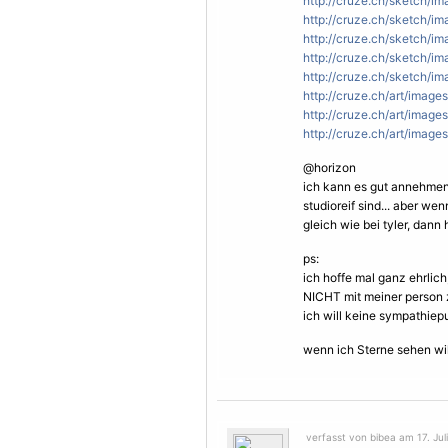
http://cruze.ch/sketch/i
http://cruze.ch/sketch/i
http://cruze.ch/sketch/i
http://cruze.ch/sketch/i
http://cruze.ch/sketch/im
http://cruze.ch/art/images/
http://cruze.ch/art/images
http://cruze.ch/art/image
@horizon
ich kann es gut annehmen,
studioreif sind... aber we
gleich wie bei tyler, dann
ps:
ich hoffe mal ganz ehrlic
NICHT mit meiner person z
ich will keine sympathiep
wenn ich
Sterne
sehen wil
verfasst von bibea am 17. Juli