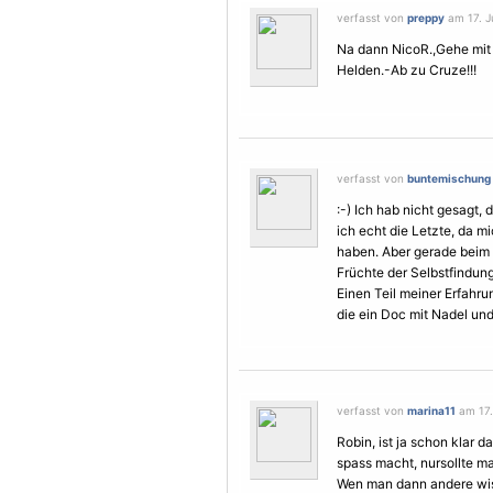
verfasst von
preppy
am 17. Ju
Na dann NicoR.,Gehe mit 
Helden.-Ab zu Cruze!!!
verfasst von
buntemischung
:-) Ich hab nicht gesagt,
ich echt die Letzte, da m
haben. Aber gerade beim T
Früchte der Selbstfindung
Einen Teil meiner Erfahru
die ein Doc mit Nadel und
verfasst von
marina11
am 17. 
Robin, ist ja schon klar da
spass macht, nursollte m
Wen man dann andere wiss