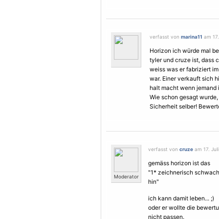
verfasst von
marina11
am 17. 
Horizon ich würde mal b
tyler und cruze ist, dass
weiss was er fabriziert 
war. Einer verkauft sich h
halt macht wenn jemand i
Wie schon gesagt wurde, g
Sicherheit selber! Bewert
verfasst von
cruze
am 17. Juli
gemäss horizon ist das
"1* zeichnerisch schwach 
Moderator
hin"
ich kann damit leben... ;)
oder er wollte die bewert
nicht passen.