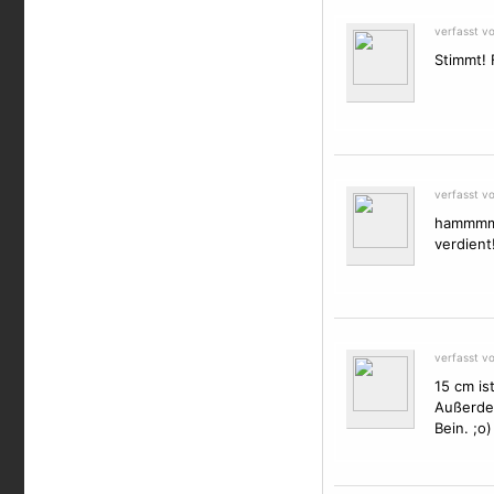
verfasst v
Stimmt! 
verfasst v
hammmmme
verdient!
verfasst v
15 cm is
Außerdem
Bein. ;o)