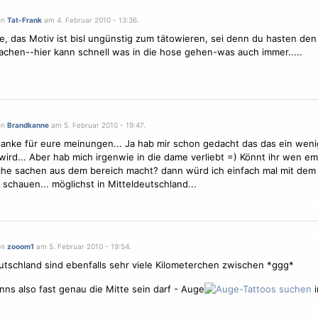
on
Tat-Frank
am 4. Februar 2010 - 13:36.
e, das
Motiv
ist bisl ungünstig zum
tätowieren
, sei denn du hasten den
achen--hier kann schnell was in die hose gehen-was auch immer.....
on
Brandkanne
am 5. Februar 2010 - 19:47.
anke für eure meinungen... Ja hab mir schon gedacht das das ein weni
ird... Aber hab mich irgenwie in die dame verliebt =) Könnt ihr wen e
che sachen aus dem bereich macht? dann würd ich einfach mal mit dem 
 schauen... möglichst in Mitteldeutschland...
on
zooom1
am 5. Februar 2010 - 19:54.
utschland sind ebenfalls sehr viele Kilometerchen zwischen *ggg*
ns also fast genau die Mitte sein darf - Auge
i