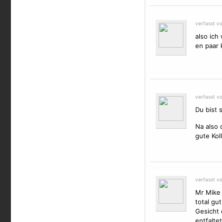
verfasst v
also ich
en paar 
verfasst v
Du bist 
Na also 
gute Kol
verfasst v
Mr Mike 
total gu
Gesicht 
entfaltet