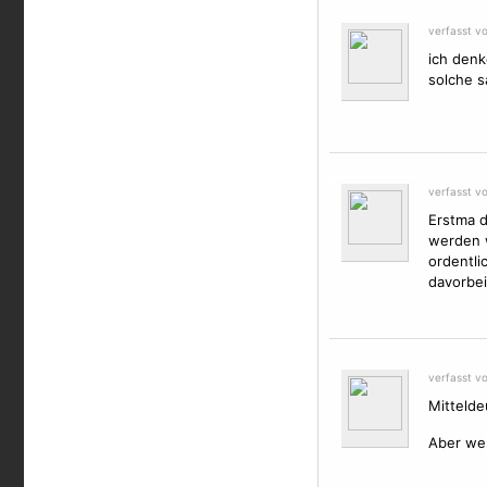
verfasst v
ich denk
solche s
verfasst v
Erstma d
werden w
ordentli
davorbei
verfasst v
Mittelde
Aber wen