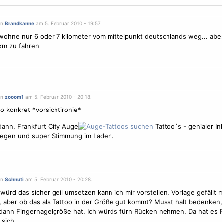
on
Brandkanne
am 5. Februar 2010 - 19:57.
 wohne nur 6 oder 7 kilometer vom mittelpunkt deutschlands weg... aber
km zu fahren
on
zooom1
am 5. Februar 2010 - 20:18.
so konkret *vorsichtironie*
dann, Frankfurt City Auge
Tattoo´s - genialer I
legen und super Stimmung im Laden.
on
Schnuti
am 5. Februar 2010 - 20:28.
würd das sicher geil umsetzen kann ich mir vorstellen.
Vorlage
gefällt m
t, aber ob das als Tattoo in der Größe gut kommt? Musst halt bedenken
dann Fingernagelgröße hat. Ich würds fürn Rücken nehmen. Da hat es P
 sich.