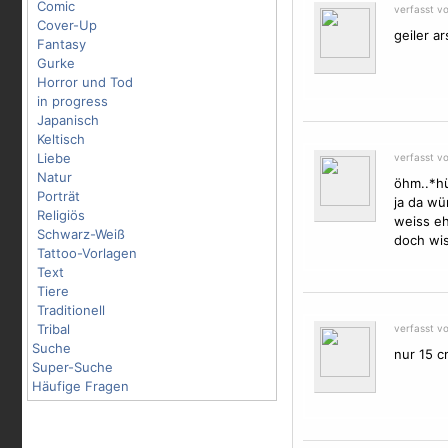
Comic
verfasst v
Cover-Up
geiler ar
Fantasy
Gurke
Horror und Tod
in progress
Japanisch
Keltisch
Liebe
verfasst v
Natur
öhm..*hüs
Porträt
ja da wü
Religiös
weiss eh
Schwarz-Weiß
doch wi
Tattoo-Vorlagen
Text
Tiere
Traditionell
Tribal
verfasst v
Suche
nur 15 c
Super-Suche
Häufige Fragen