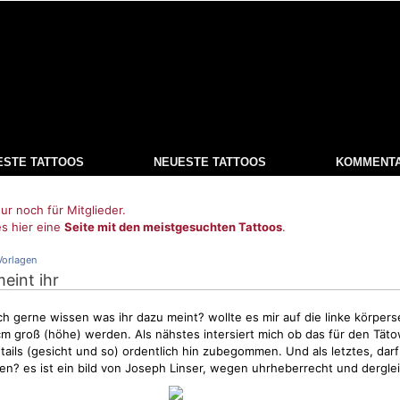
ESTE TATTOOS
NEUESTE TATTOOS
KOMMENT
ur noch für Mitglieder.
es hier eine
Seite mit den meistgesuchten Tattoos
.
Vorlagen
eint ihr
ch gerne wissen was ihr dazu meint? wollte es mir auf die linke körper
 cm groß (höhe) werden. Als nähstes intersiert mich ob das für den Tät
etails (gesicht und so) ordentlich hin zubegommen. Und als letztes, darf
n? es ist ein bild von Joseph Linser, wegen uhrheberrecht und dergle