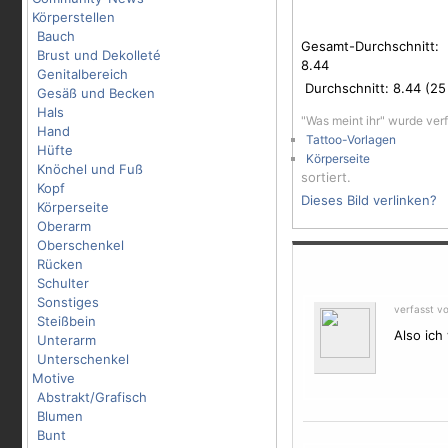
Körperstellen
Bauch
Gesamt-Durchschnitt:
Brust und Dekolleté
8.44
Genitalbereich
Durchschnitt:
8.44
(
25
Gesäß und Becken
Hals
"Was meint ihr" wurde ver
Hand
Tattoo-Vorlagen
Hüfte
Körperseite
Knöchel und Fuß
sortiert.
Kopf
Dieses Bild verlinken?
Körperseite
Oberarm
Oberschenkel
Rücken
Schulter
Sonstiges
verfasst v
Steißbein
Also ich
Unterarm
Unterschenkel
Motive
Abstrakt/Grafisch
Blumen
Bunt