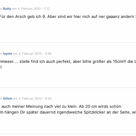
on
Batty
am 4. Februar 2010 - 1:12.
Für den Arsch geb ich 9. Aber sind wir hier nich auf ner gaaanz andern 
on
laynie
am 4. Februar 2010 - 4:58.
eer.... stelle find ich auch perfekt, aber bitte größer als 15cm!!! die l
!
on
Stitch
am 4. Februar 2010 - 9:20.
t auch meiner Meinung nach viel zu klein. Ab 20 cm wirds schön.
 hängen Dir später dauernd irgendwelche Spitzklicker an der Seite, 