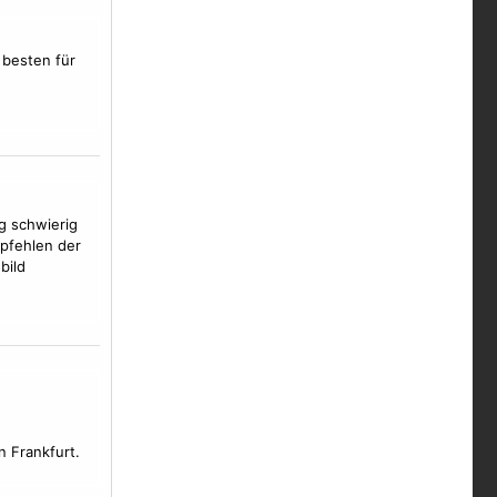
 besten für
g schwierig
mpfehlen der
bild
n Frankfurt.