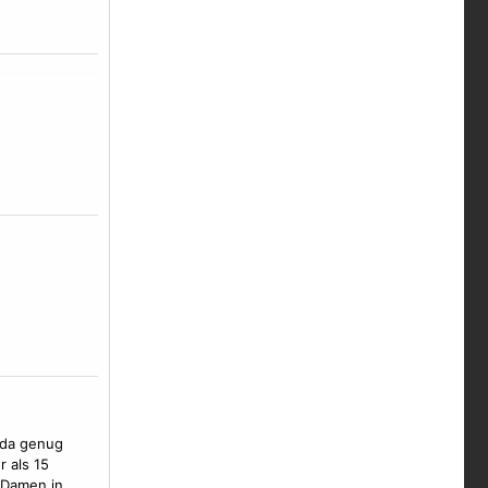
 da genug
 als 15
e Damen in