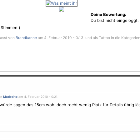
Deine Bewertung:
Du bist nicht eingeloggt.
Stimmen )
fasst von
Brandkanne
am 4. Februar 2010 - 0:13. und als Tattoo in die Kategorie
on
Madesito
am 4. Februar 2010 - 0:21.
 würde sagen das 15cm wohl doch recht wenig Platz für Details übrig läs