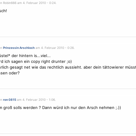
on Robin666 am 4. Februar 2010 - 0:24.
sch!
on
Prinzessin Arschloch
am 4. Februar 2010 - 0:26.
tel* der hintern is...viel...
rd ich sagen ein copy right drunter ;o)
rlich gesagt net wie das rechtlich aussieht. aber dein tättowierer müs
ssen oder?
on
ron 0815
am 4. Februar 2010 - 1:06.
m groß solls werden ? Dann würd ich nur den Arsch nehmen ;.))