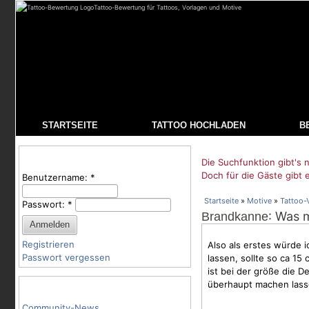
Tattoo-Bewertung für Tattoos, Vorlagen und Motive
STARTSEITE
TATTOO HOCHLADEN
B
Benutzeranmeldung
Die Suchfunktion gibt's n
Doch für die Gäste gibt 
Benutzername:
*
Startseite
»
Motive
»
Tattoo-
Passwort:
*
: Was m
Brandkanne
Registrieren
Also als erstes würde i
Passwort vergessen
lassen, sollte so ca 15
ist bei der größe die D
überhaupt machen lasse
Tattoo-Kategorien
Community-News