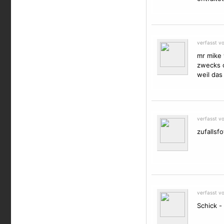
verfasst v
mr mike 
zwecks c
weil das
verfasst v
zufallsf
verfasst v
Schick - 