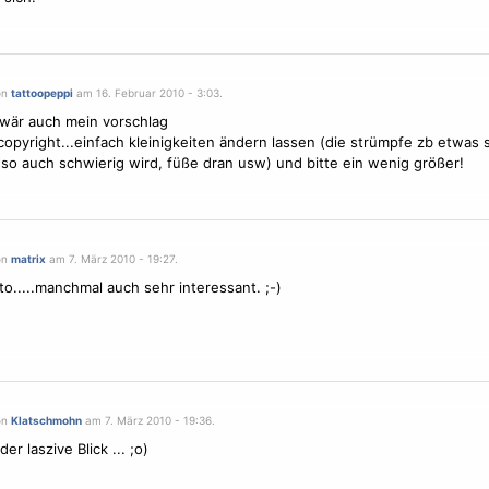
on
tattoopeppi
am 16. Februar 2010 - 3:03.
wär auch mein vorschlag
opyright...einfach kleinigkeiten ändern lassen (die strümpfe zb etwas s
 so auch schwierig wird, füße dran usw) und bitte ein wenig größer!
on
matrix
am 7. März 2010 - 19:27.
oto.....manchmal auch sehr interessant. ;-)
on
Klatschmohn
am 7. März 2010 - 19:36.
der laszive Blick ... ;o)