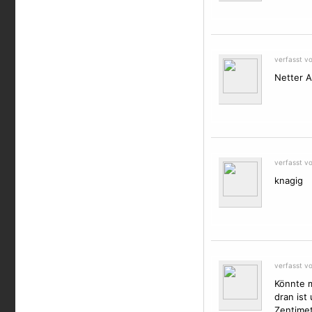
verfasst v
Netter A
verfasst v
knagig
verfasst v
Könnte m
dran ist
Zentimet