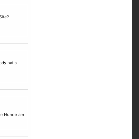
Site?
ady hat's
wie Hunde am