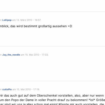
on
Lollipop
am 13. März 2010 - 16:57.
nblick, das wird bestimmt großartig aussehen =D
on
Jay_the_needle
am 15. Mai 2010 - 17:03.
on
cutiePie
am 15. Mai 2010 - 17:19.
ir das auch gut auf dem Oberschenkel vorstellen, also, aber nur wenn
 um den Popo der Dame in voller Pracht drauf zu bekommen! *lol* Größer
er sind wir uns ja alles schon mal einig! Könnte mir auch vorstellen, di