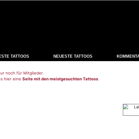
ESTE TATTOOS
NEUESTE TATTOOS
KOMMENT
ur noch für Mitglieder.
es hier eine
Seite mit den meistgesuchten Tattoos
.