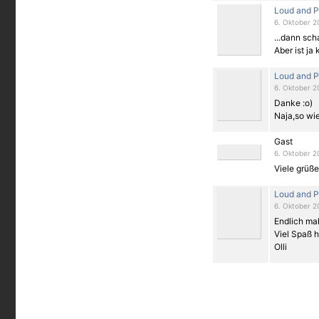
Loud and P
6. Oktober 2
...dann sch
Aber ist ja
Loud and P
6. Oktober 2
Danke :o)
Naja,so wie
Gast
6. Oktober 2
Viele grüße
Loud and P
6. Oktober 2
Endlich mal
Viel Spaß h
Olli