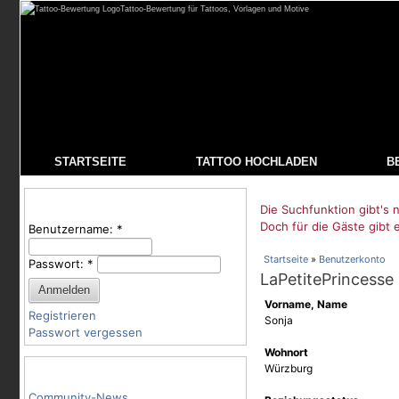
Tattoo-Bewertung für Tattoos, Vorlagen und Motive
STARTSEITE
TATTOO HOCHLADEN
B
Benutzeranmeldung
Die Suchfunktion gibt's n
Doch für die Gäste gibt 
Benutzername:
*
Startseite
»
Benutzerkonto
Passwort:
*
LaPetitePrincesse
Vorname, Name
Registrieren
Sonja
Passwort vergessen
Wohnort
Tattoo-Kategorien
Würzburg
Community-News