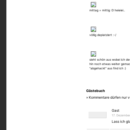
mittag = mittig :D heieiei..
völlig deplatziert :-/
sieht schön aus wobei ich d
hin noch etwas weiter gemac
"abgehackt" aus find ich :)
Gästebuch
» Kommentare dürfen nur v
Gast
17. Dezember
Lass ich gl