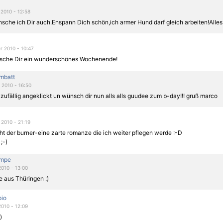
2010 - 12:58
sche ich Dir auch.Enspann Dich schön,ich armer Hund
darf gleich arbeiten!Alle
 2010 - 10:47
sche Dir ein wunderschönes Wochenende!
mbatt
2010 - 16:50
 zufällig angeklickt un wünsch dir nun alls alls guudee zum b-day!!! gruß marco
2010 - 21:19
cht der burner-eine zarte romanze die ich weiter pflegen werde :-D
;-)
ampe
2010 - 13:00
e aus Thüringen :)
pio
2010 - 12:09
)