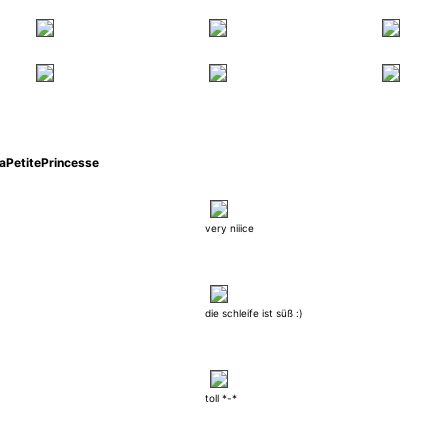
aPetitePrincesse
very niiice
die schleife ist süß :)
toll *-*