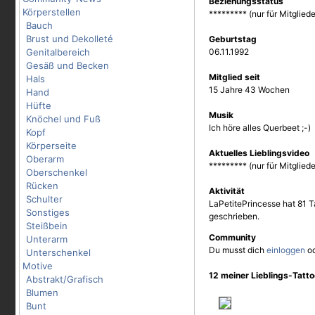
Beziehungsstatus
Körperstellen
********* (nur für Mitgliede
Bauch
Brust und Dekolleté
Geburtstag
Genitalbereich
06.11.1992
Gesäß und Becken
Mitglied seit
Hals
15 Jahre 43 Wochen
Hand
Hüfte
Musik
Knöchel und Fuß
Ich höre alles Querbeet ;-)
Kopf
Körperseite
Aktuelles Lieblingsvideo
Oberarm
********* (nur für Mitgliede
Oberschenkel
Rücken
Aktivität
Schulter
LaPetitePrincesse hat 81 T
Sonstiges
geschrieben.
Steißbein
Community
Unterarm
Du musst dich
einloggen
o
Unterschenkel
Motive
12 meiner Lieblings-Tatt
Abstrakt/Grafisch
Blumen
Bunt