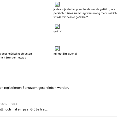
ja des is ja die hauptsache das es dir gefällt :) mir
persönlich isses zu mittag wers weng mehr seitlich
würds mir besser gefallen^^
geil *-*
es geschnörkel nach unten
mir gefällts auch :)
ht hätte sieht etwas
on registrierten Benutzern geschrieben werden.
 2010 - 19:54
att noch mal ein paar Grüße hier...