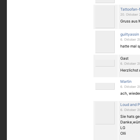
Tattoofan
20. Oktober 
Gruss aus 
guiltyassin
6. Oktober 2
hatte mal sp
Gast
6. Oktober 2
Herzlichst u
Martin
6. Oktober 2
ach, wieder
Loud and P
6. Oktober 2
Sie hats ge
Danke,wüns
LG
Olli