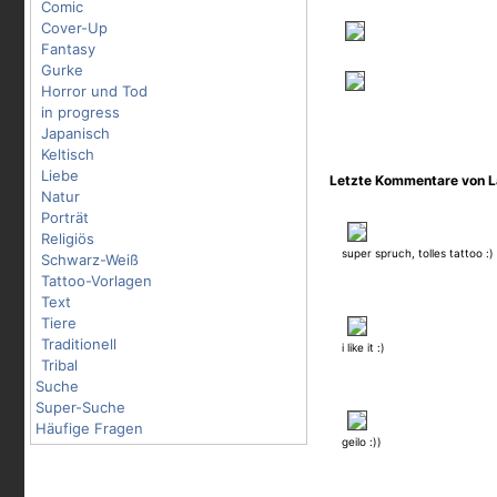
Comic
Cover-Up
Fantasy
Gurke
Horror und Tod
in progress
Japanisch
Keltisch
Liebe
Letzte Kommentare von L
Natur
Porträt
Religiös
super spruch, tolles tattoo :)
Schwarz-Weiß
Tattoo-Vorlagen
Text
Tiere
Traditionell
i like it :)
Tribal
Suche
Super-Suche
Häufige Fragen
geilo :))