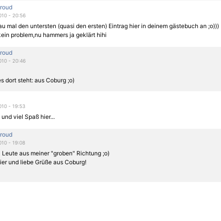
roud
010 - 20:56
au mal den untersten (quasi den ersten) Eintrag hier in deinem gästebuch an ;o)))
 kein problem,nu hammers ja geklärt hihi
roud
010 - 20:46
s dort steht: aus Coburg ;o)
010 - 19:53
 und viel Spaß hier...
roud
010 - 19:08
 Leute aus meiner "groben" Richtung ;o)
ier und liebe Grüße aus Coburg!