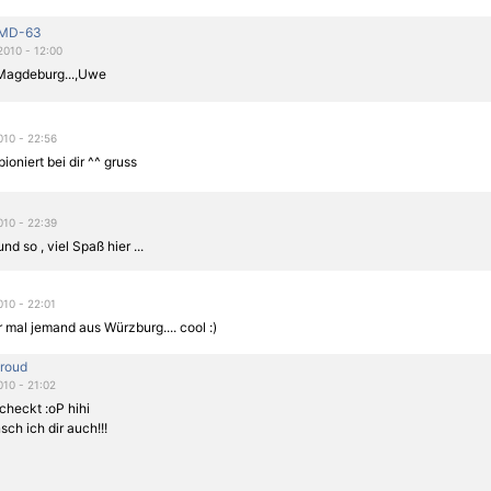
-MD-63
2010 - 12:00
Magdeburg...,Uwe
010 - 22:56
ioniert bei dir ^^ gruss
010 - 22:39
nd so , viel Spaß hier ...
010 - 22:01
 mal jemand aus Würzburg.... cool :)
roud
010 - 21:02
checkt :oP hihi
ch ich dir auch!!!