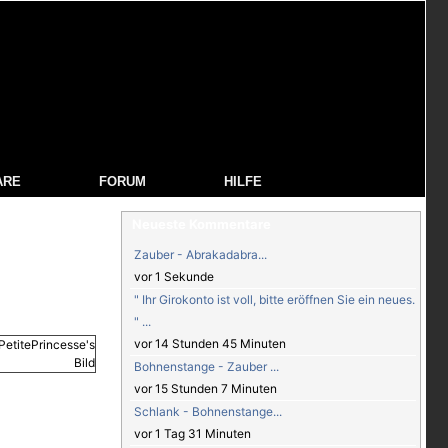
ARE
FORUM
HILFE
Neueste Kommentare
Zauber - Abrakadabra...
vor 1 Sekunde
" Ihr Girokonto ist voll, bitte eröffnen Sie ein neues.
" ...
vor 14 Stunden 45 Minuten
Bohnenstange - Zauber ...
vor 15 Stunden 7 Minuten
Schlank - Bohnenstange...
vor 1 Tag 31 Minuten