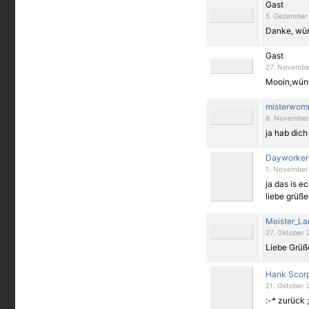
Gast
5. Dezember 
Danke, wün
Gast
27. November
Mooin,wün
misterwom
6. November 
ja hab dich
Dayworker
1. November 
ja das is e
liebe grüße 
Meister_L
27. Oktober 
Liebe Grüß
Hank Scor
21. Oktober 
:-* zurück ;