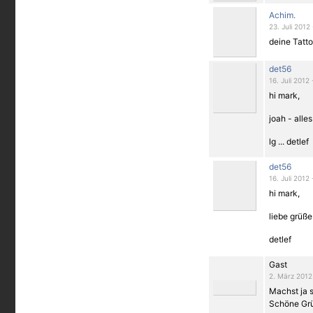
Achim.
23. Juli 2012
deine Tatto
det56
16. Juli 2012
hi mark,
joah - alles
lg ... detlef
det56
16. Juli 2012
hi mark,
liebe grüße
detlef
Gast
2. März 2012
Machst ja 
Schöne Grü