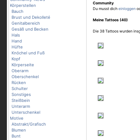
Community
Körperstellen
Du musst dich
einloggen
o
Bauch
Brust und Dekolleté
Meine Tattoos (40)
Genitalbereich
Gesäß und Becken
Die 38 Tattoos wurden insg
Hals
Hand
Hüfte
Knöchel und Fuß
Kopf
Körperseite
Oberarm
Oberschenkel
Rücken
Schulter
Sonstiges
Steißbein
Unterarm
Unterschenkel
Motive
Abstrakt/Grafisch
Blumen
Bunt