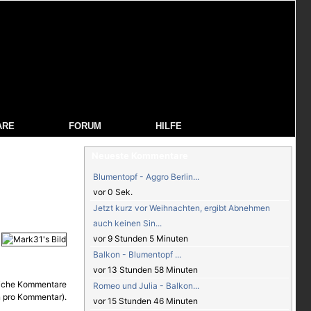
ARE
FORUM
HILFE
Neueste Kommentare
Blumentopf - Aggro Berlin...
vor 0 Sek.
Jetzt kurz vor Weihnachten, ergibt Abnehmen
auch keinen Sin...
vor 9 Stunden 5 Minuten
Balkon - Blumentopf ...
vor 13 Stunden 58 Minuten
Romeo und Julia - Balkon...
vor 15 Stunden 46 Minuten