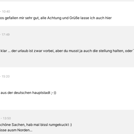
 - 10:40
os gefallen mir sehr gut, alle Achtung und Grüße lasse ich auch hier
 - 17:49
 klar ... der urlaub ist zwar vorbei, aber du musst ja auch die stellung halten, oder
 - 15:20
 aus der deutschen hauptstadt ;-))
 - 13:50
schöne Sachen, hab mal bissl rumgekuckt :)
sse ausm Norden...