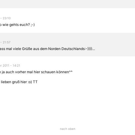
 - 23:10
o wie gehts euch? ;-)
 - 21:57
ss mal viele Grüße aus dem Norden Deutschlands:-))))...
 2011 - 14:21
te ja auch vorher mal hier schauen können^^
 lieben gruß hier :o) TT
nach oben