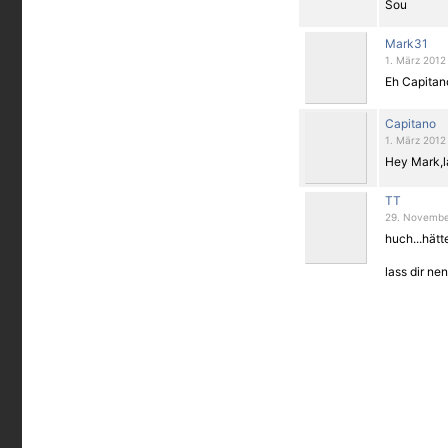
Sou
Mark31
1. März 2012
Eh Capitan
Capitano
1. März 2012
Hey Mark,la
TT
29. November
huch...hät
lass dir nen