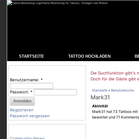
Tattoo-Bewertung für Tattoos, Vorlagen und Motive
STARTSEITE
TATTOO HOCHLADEN
B
Benutzeranmeldung
Die Suchfunktion gibt's n
Doch für die Gäste gibt 
Benutzername:
*
Startseite
»
Benutzerkonto
Passwort:
*
Mark31
Aktivität
Registrieren
Mark31 hat 73 Tattoos mit 
Passwort vergessen
bewertet und 71 Kommenta
Tattoo-Kategorien
Community-News