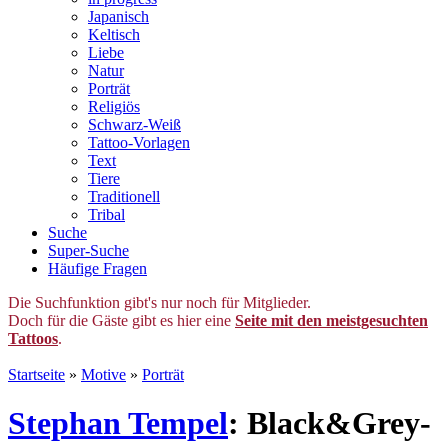
Japanisch
Keltisch
Liebe
Natur
Porträt
Religiös
Schwarz-Weiß
Tattoo-Vorlagen
Text
Tiere
Traditionell
Tribal
Suche
Super-Suche
Häufige Fragen
Die Suchfunktion gibt's nur noch für Mitglieder.
Doch für die Gäste gibt es hier eine
Seite mit den meistgesuchten
Tattoos
.
Startseite
»
Motive
»
Porträt
Stephan Tempel
: Black&Grey-