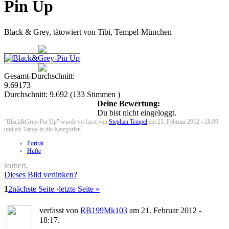
Pin Up
Black & Grey, tätowiert von Tibi, Tempel-München
Gesamt-Durchschnitt:
9.69173
Durchschnitt:
9.692
(
133
Stimmen )
Deine Bewertung:
Du bist nicht eingeloggt.
"Black&Grey-Pin Up" wurde verfasst von
Stephan Tempel
am 21. Februar 2012 - 18:09.
und als Tattoo in die Kategorien
Porträt
Hüfte
sortiert.
Dieses Bild verlinken?
1
2
nächste Seite ›
letzte Seite »
verfasst von
RB199Mk103
am 21. Februar 2012 -
18:17.