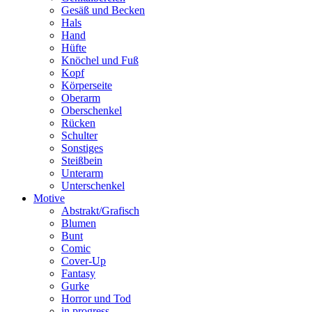
Gesäß und Becken
Hals
Hand
Hüfte
Knöchel und Fuß
Kopf
Körperseite
Oberarm
Oberschenkel
Rücken
Schulter
Sonstiges
Steißbein
Unterarm
Unterschenkel
Motive
Abstrakt/Grafisch
Blumen
Bunt
Comic
Cover-Up
Fantasy
Gurke
Horror und Tod
in progress