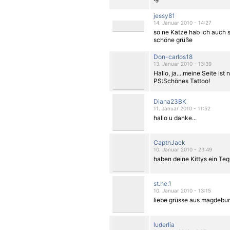
jessy81
14. Januar 2010 - 14:27
so ne Katze
hab ich auch 
schöne grüße
Don-carlos18
13. Januar 2010 - 13:39
Hallo, ja....meine Seite ist 
PS:Schönes Tattoo!
Diana23BK
11. Januar 2010 - 11:52
hallo u danke...
CaptnJack
10. Januar 2010 - 23:49
haben deine Kittys ein Tequi
st.he.1
10. Januar 2010 - 13:15
liebe grüsse aus magdeburg 
luderlia