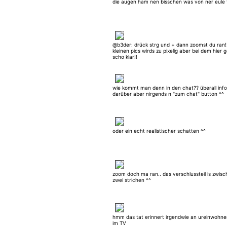
die augen ham nen bisschen was von ner eule fi
@b3der: drück strg und + dann zoomst du ran!!
kleinen pics wirds zu pixelig aber bei dem hier 
scho klar!!
wie kommt man denn in den chat?? überall info
darüber aber nirgends n "zum chat" button ^^
oder ein echt realistischer schatten ^^
zoom doch ma ran.. das verschlussteil is zwis
zwei strichen ^^
hmm das tat erinnert irgendwie an ureinwohne
im TV