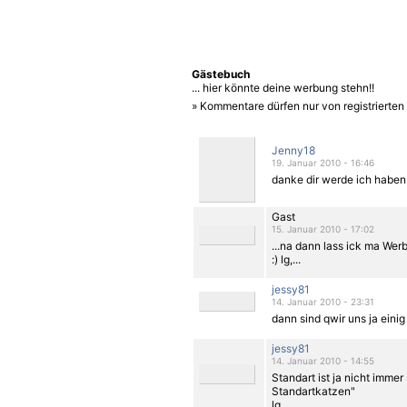
Gästebuch
... hier könnte deine werbung stehn!!
» Kommentare dürfen nur von registrierte
Jenny18
19. Januar 2010 - 16:46
danke dir werde ich haben 
Gast
15. Januar 2010 - 17:02
...na dann lass ick ma Werb
:) lg,...
jessy81
14. Januar 2010 - 23:31
dann sind qwir uns ja einig 
jessy81
14. Januar 2010 - 14:55
Standart ist ja nicht imme
Standartkatzen"
lg