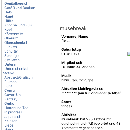
Genitalbereich
Gesäß und Becken
Hals
Hand
Hüfte
Knöchel und Fuß
musebreak
Kopf
Körperseite
Vorname, Name
Oberarm
Flo ...
Oberschenkel
Rücken
Geburtstag
Schulter
01.08.1989
Sonstiges
Steißbein
Mitglied seit
Unterarm
16 Jahre 34 Wochen
Unterschenkel
Motive
Musik
Abstrakt/Grafisch
hmm...rap, rock, goa ...
Blumen
Bunt
Aktuelles Lieblingsvideo
Comic
********* (nur für Mitglieder sichtbar)
Cover-Up
Fantasy
Sport
Gurke
fitness
Horror und Tod
in progress
Aktivität
Japanisch
musebreak hat 235 Tattoos mit
Keltisch
durchschnittlich 7.8 bewertet und 43
Liebe
Kommentare geschrieben.
Natur