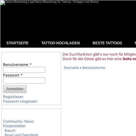
Tattoo-Bewertung für Tattoos, Vorlagen und Motive
STARTSEITE
TATTOO HOCHLADEN
BESTE TATTOOS
Die Suchfunktion gibt's nur noch für Mitglie
Benutzeranmeldung
Doch für die Gäste gibt es hier eine
Seite m
Benutzername:
*
Startseite
»
Benutzerkonto
Passwort:
*
Registrieren
Passwort vergessen
Tattoo-Kategorien
Community-News
Körperstellen
Bauch
Brust und Dekolleté