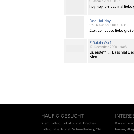
9. Januar 2010 - 0:07
hey hey ich lass mal liebe
Doc Holliday
22. Dezember 2009 - 13:19
2ter. Lol. Lasse liebe grüße
Fräulein Wolf
17. Dezember 2009 - 9:08
Ui, erste^^ .... Lass mal Li
Nina
HÄUFIG GESUCHT
INTERE
Stern Tattoo
,
Tribal
,
Engel
,
Drachen
Wissenswert
Tattoo
,
Elfe
,
Flügel
,
Schmetterling
,
Old
Forum
,
Blog