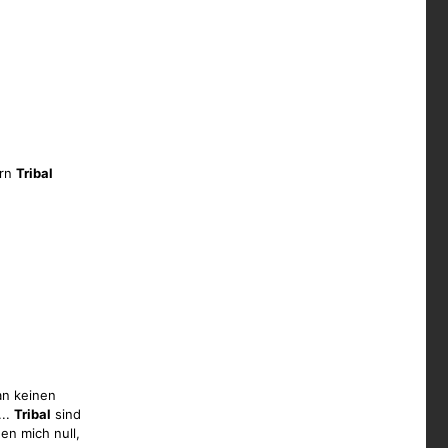
ürn
Tribal
n keinen
...
Tribal
sind
n mich null,