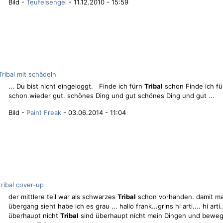
Bild -
Teufelsengel
- 11.12.2010 - 15:59
Tribal mit schädeln
... Du bist nicht eingeloggt. Finde ich fürn
Tribal
schon Finde ich f
schon wieder gut. schönes Ding und gut schönes Ding und gut ...
Bild -
Paint Freak
- 03.06.2014 - 11:04
tribal cover-up
der mittlere teil war als schwarzes
Tribal
schon vorhanden. damit ma
übergang sieht habe ich es grau ... hallo frank...grins hi arti.... hi arti.
überhaupt nicht
Tribal
sind überhaupt nicht mein Dingen und bewege