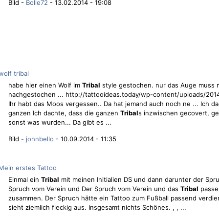
Bild -
Bolle72
- 13.02.2014 - 19:08
wolf tribal
habe hier einen Wolf im
Tribal
style gestochen. nur das Auge muss 
nachgestochen ... http://tattooideas.today/wp-content/uploads/201
Ihr habt das Moos vergessen.. Da hat jemand auch noch ne ... Ich da
ganzen Ich dachte, dass die ganzen
Tribal
s inzwischen gecovert, ge 
sonst was wurden... Da gibt es ...
Bild -
johnbello
- 10.09.2014 - 11:35
Mein erstes Tattoo
Einmal ein
Tribal
mit meinen Initialien DS und dann darunter der Spru
Spruch vom Verein und Der Spruch vom Verein und das
Tribal
passen
zusammen. Der Spruch hätte ein Tattoo zum Fußball passend verdie
sieht ziemlich fleckig aus. Insgesamt nichts Schönes. , , ...