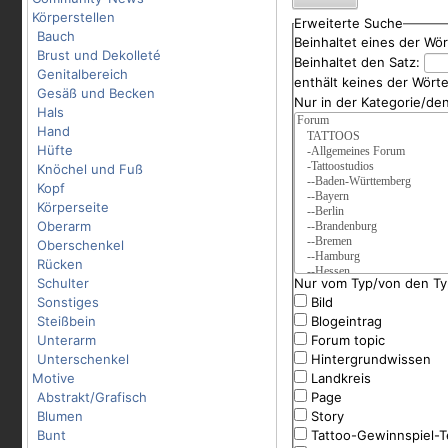
Körperstellen
Erweiterte Suche
Bauch
Beinhaltet eines der Wö
Brust und Dekolleté
Beinhaltet den Satz:
Genitalbereich
enthält keines der Wört
Gesäß und Becken
Nur in der Kategorie/de
Hals
Hand
Hüfte
Knöchel und Fuß
Kopf
Körperseite
Oberarm
Oberschenkel
Rücken
Schulter
Nur vom Typ/von den Ty
Sonstiges
Bild
Steißbein
Blogeintrag
Unterarm
Forum topic
Unterschenkel
Hintergrundwissen
Motive
Landkreis
Abstrakt/Grafisch
Page
Blumen
Story
Bunt
Tattoo-Gewinnspiel-T