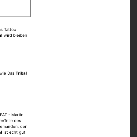
s Tattoo
al
wird bleiben
dwie Das
Tribal
FAT - Martin
enTeile des
 jemanden, der
al
ist echt gut