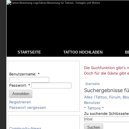
Tattoo-Bewertung für Tattoos, Vorlagen und Motive
STARTSEITE
TATTOO HOCHLADEN
B
Benutzeranmeldung
Die Suchfunktion gibt's n
Doch für die Gäste gibt 
Benutzername:
*
Startseite
Passwort:
*
Suchergebnisse für
Alles (Tattoo, Forum, Blo
Registrieren
Benutzer
Passwort vergessen
* Tattoos *
Zu suchende Schlüsselw
Tattoo-Kategorien
Community-News