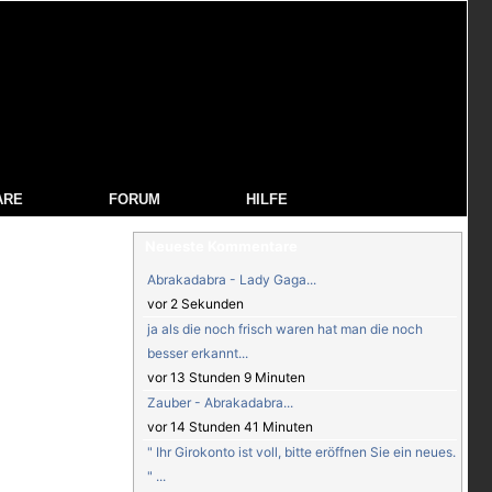
ARE
FORUM
HILFE
Neueste Kommentare
Abrakadabra - Lady Gaga...
vor 2 Sekunden
ja als die noch frisch waren hat man die noch
besser erkannt...
vor 13 Stunden 9 Minuten
Zauber - Abrakadabra...
vor 14 Stunden 41 Minuten
" Ihr Girokonto ist voll, bitte eröffnen Sie ein neues.
" ...