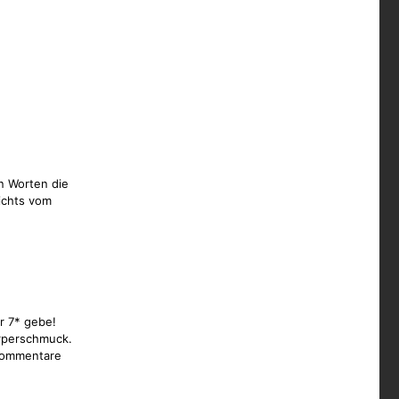
n Worten die
ichts vom
r 7* gebe!
Körperschmuck.
kommentare