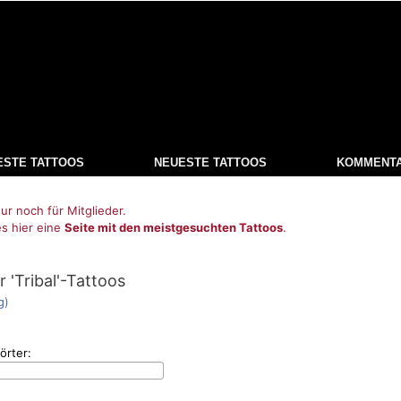
ESTE TATTOOS
NEUESTE TATTOOS
KOMMENT
ur noch für Mitglieder.
es hier eine
Seite mit den meistgesuchten Tattoos
.
 'Tribal'-Tattoos
g)
örter: