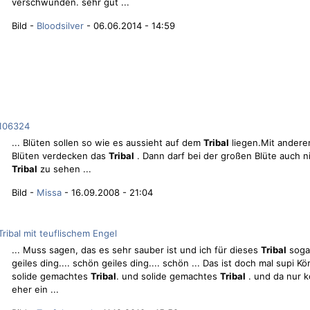
verschwunden. sehr gut ...
Bild -
Bloodsilver
- 06.06.2014 - 14:59
106324
... Blüten sollen so wie es aussieht auf dem
Tribal
liegen.Mit andere
Blüten verdecken das
Tribal
. Dann darf bei der großen Blüte auch n
Tribal
zu sehen ...
Bild -
Missa
- 16.09.2008 - 21:04
Tribal mit teuflischem Engel
... Muss sagen, das es sehr sauber ist und ich für dieses
Tribal
soga
geiles ding.... schön geiles ding.... schön ... Das ist doch mal supi 
solide gemachtes
Tribal
. und solide gemachtes
Tribal
. und da nur 
eher ein ...