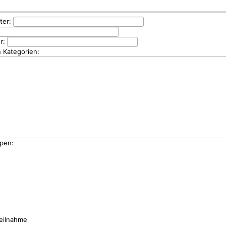
rter:
er:
n Kategorien:
pen:
eilnahme