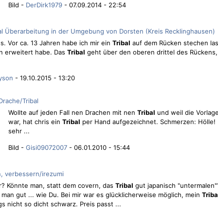
Bild -
DerDirk1979
- 07.09.2014 - 22:54
bal Überarbeitung in der Umgebung von Dorsten (Kreis Recklinghausen)
os. Vor ca. 13 Jahren habe ich mir ein
Tribal
auf dem Rücken stechen la
en erweitert habe. Das
Tribal
geht über den oberen drittel des Rückens, 
yson
- 19.10.2015 - 13:20
Drache/Tribal
Wollte auf jeden Fall nen Drachen mit nen
Tribal
und weil die Vorlage 
war, hat chris ein
Tribal
per Hand aufgezeichnet. Schmerzen: Hölle! 
sehr ...
Bild -
Gisi09072007
- 06.01.2010 - 15:44
n, verbessern/irezumi
uer? Könnte man, statt dem covern, das
Tribal
gut japanisch "untermalen"?
man gut ... wie Du. Bei mir war es glücklicherweise möglich, mein
Triba
s nicht so dicht schwarz. Preis passt ...