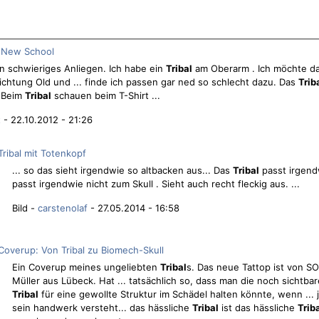
d New School
in schwieriges Anliegen. Ich habe ein
Tribal
am Oberarm . Ich möchte da
ichtung Old und ... finde ich passen gar ned so schlecht dazu. Das
Trib
. Beim
Tribal
schauen beim T-Shirt ...
t
- 22.10.2012 - 21:26
Tribal mit Totenkopf
... so das sieht irgendwie so altbacken aus... Das
Tribal
passt irgen
passt irgendwie nicht zum Skull . Sieht auch recht fleckig aus. ...
Bild -
carstenolaf
- 27.05.2014 - 16:58
Coverup: Von Tribal zu Biomech-Skull
Ein Coverup meines ungeliebten
Tribal
s. Das neue Tattop ist von SO
Müller aus Lübeck. Hat ... tatsächlich so, dass man die noch sichtbar
Tribal
für eine gewollte Struktur im Schädel halten könnte, wenn ...
sein handwerk versteht... das hässliche
Tribal
ist das hässliche
Trib