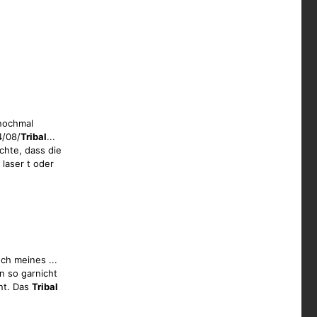
nochmal
4/08/
Tribal
...
chte, dass die
laser t oder
ch meines ...
 so garnicht
nt. Das
Tribal