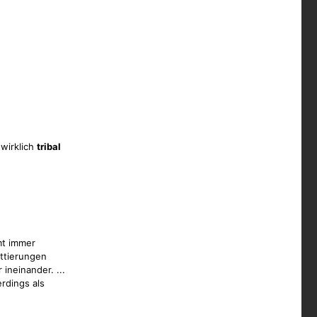
 wirklich
tribal
mt immer
attierungen
ineinander. ...
erdings als