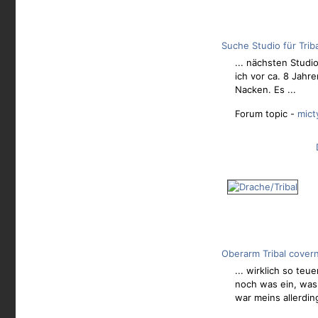
Suche Studio für Tri
... nächsten Studi
ich vor ca. 8 Jahr
Nacken. Es ...
Forum topic -
mict
Oberarm Tribal cover
... wirklich so te
noch was ein, was 
war meins allerding