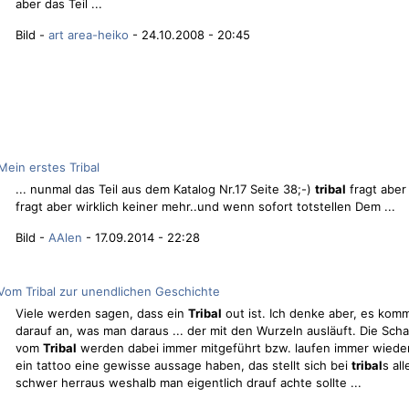
aber das Teil ...
Bild -
art area-heiko
- 24.10.2008 - 20:45
Mein erstes Tribal
... nunmal das Teil aus dem Katalog Nr.17 Seite 38;-)
tribal
fragt aber
fragt aber wirklich keiner mehr..und wenn sofort totstellen Dem ...
Bild -
AAlen
- 17.09.2014 - 22:28
Vom Tribal zur unendlichen Geschichte
Viele werden sagen, dass ein
Tribal
out ist. Ich denke aber, es kom
darauf an, was man daraus ... der mit den Wurzeln ausläuft. Die Sch
vom
Tribal
werden dabei immer mitgeführt bzw. laufen immer wieder 
ein tattoo eine gewisse aussage haben, das stellt sich bei
tribal
s all
schwer herraus weshalb man eigentlich drauf achte sollte ...