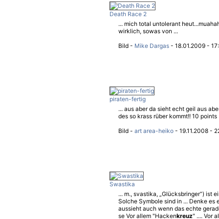
Death Race 2
... mich total untolerant heut...muah
wirklich, sowas von ...
Bild -
Mike Dargas
- 18.01.2009 - 17
piraten-fertig
... aus aber da sieht echt geil aus a
des so krass rüber kommt!! 10 points .
Bild -
art area-heiko
- 19.11.2008 - 2
Swastika
... m., svastika, „Glücksbringer“) ist e
Solche Symbole sind in ... Denke es 
aussieht auch wenn das echte gerade is
se Vor allem "Hacken
kreuz
" .... Vor