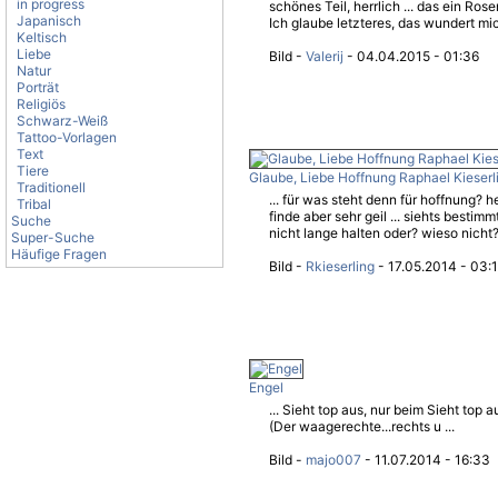
in progress
schönes Teil, herrlich ... das ein Ro
Japanisch
Ich glaube letzteres, das wundert mic
Keltisch
Liebe
Bild -
Valerij
- 04.04.2015 - 01:36
Natur
Porträt
Religiös
Schwarz-Weiß
Tattoo-Vorlagen
Text
Tiere
Glaube, Liebe Hoffnung Raphael Kieserl
Traditionell
... für was steht denn für hoffnung? he
Tribal
finde aber sehr geil ... siehts bestim
Suche
nicht lange halten oder? wieso nicht? 
Super-Suche
Häufige Fragen
Bild -
Rkieserling
- 17.05.2014 - 03:
Engel
... Sieht top aus, nur beim Sieht top 
(Der waagerechte...rechts u ...
Bild -
majo007
- 11.07.2014 - 16:33