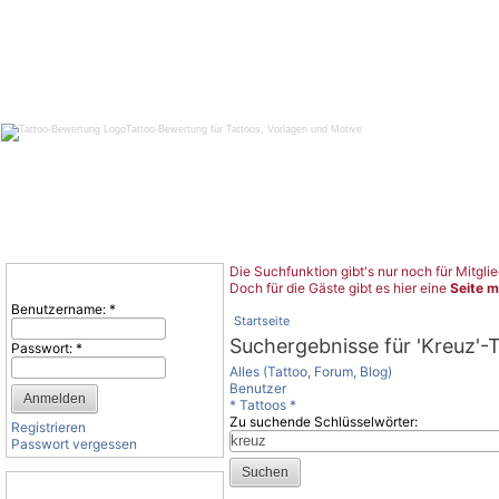
Tattoo-Bewertung für Tattoos, Vorlagen und Motive
Die Suchfunktion gibt's nur noch für Mitglie
Benutzeranmeldung
Doch für die Gäste gibt es hier eine
Seite m
Benutzername:
*
Startseite
Suchergebnisse für 'Kreuz'-
Passwort:
*
Alles (Tattoo, Forum, Blog)
Benutzer
* Tattoos *
Zu suchende Schlüsselwörter:
Registrieren
Passwort vergessen
Tattoo-Kategorien