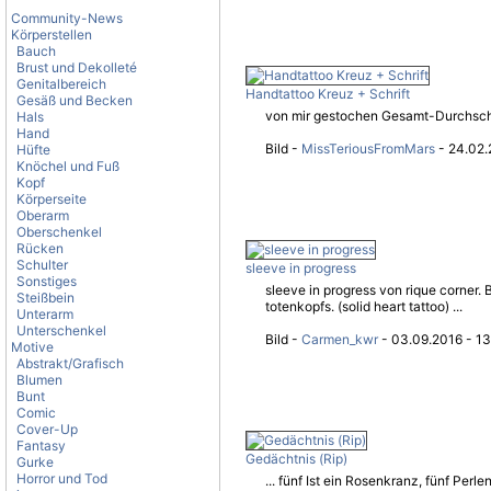
Community-News
Körperstellen
Bauch
Brust und Dekolleté
Genitalbereich
Handtattoo Kreuz + Schrift
Gesäß und Becken
von mir gestochen Gesamt-Durchschnit
Hals
Hand
Bild -
MissTeriousFromMars
- 24.02.
Hüfte
Knöchel und Fuß
Kopf
Körperseite
Oberarm
Oberschenkel
Rücken
Schulter
sleeve in progress
Sonstiges
sleeve in progress von rique corner. 
Steißbein
totenkopfs. (solid heart tattoo) ...
Unterarm
Unterschenkel
Bild -
Carmen_kwr
- 03.09.2016 - 13
Motive
Abstrakt/Grafisch
Blumen
Bunt
Comic
Cover-Up
Fantasy
Gedächtnis (Rip)
Gurke
Horror und Tod
... fünf Ist ein Rosenkranz, fünf Perl