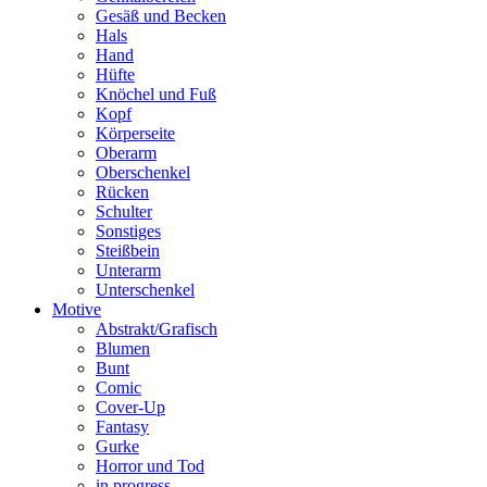
Gesäß und Becken
Hals
Hand
Hüfte
Knöchel und Fuß
Kopf
Körperseite
Oberarm
Oberschenkel
Rücken
Schulter
Sonstiges
Steißbein
Unterarm
Unterschenkel
Motive
Abstrakt/Grafisch
Blumen
Bunt
Comic
Cover-Up
Fantasy
Gurke
Horror und Tod
in progress