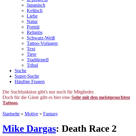
Japanisch
Keltisch
Liebe
Natur
Porträt
Religiös
Schwarz-Weiß
Tattoo-Vorlagen
Text
Tiere
Traditionell
Tribal
Suche
Super-Suche
Häufige Fragen
Die Suchfunktion gibt's nur noch für Mitglieder.
Doch für die Gäste gibt es hier eine
Seite mit den meistgesuchten
Tattoos
.
Startseite
»
Motive
»
Fantasy
Mike Dargas
: Death Race 2