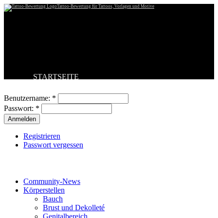
Tattoo-Bewertung für Tattoos, Vorlagen und Motive
STARTSEITE
Benutzeranmeldung
TATTOO HOCHLADEN
BESTE TATTOOS
Benutzername:
*
NEUESTE TATTOOS
Passwort:
*
KOMMENTARE
FORUM
HILFE
Registrieren
Passwort vergessen
Tattoo-Kategorien
Community-News
Körperstellen
Bauch
Brust und Dekolleté
Genitalbereich