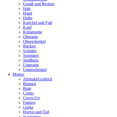
Gesäß und Becken
Hals
Hand
Hüfte
Knöchel und Fuß
Kopf
Körperseite
Oberarm
Oberschenkel
Rücken
Schulter
Sonstiges
Steißbein
Unterarm
Unterschenkel
Motive
Abstrakt/Grafisch
Blumen
Bunt
Comic
Cover-Up
Fantasy
Gurke
Horror und Tod
in progress