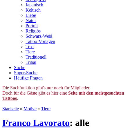
Japanisch
Keltisch
Liebe
Natur
Porträt
Religiös
Schwarz-Weiß
Tattoo-Vorlagen
Text
Tiere
Traditionell
Tribal
Suche
Super-Suche
Häufige Fragen
Die Suchfunktion gibt's nur noch für Mitglieder.
Doch für die Gäste gibt es hier eine
Seite mit den meistgesuchten
Tattoos
.
Startseite
»
Motive
»
Tiere
Franco Lavorato
: alle