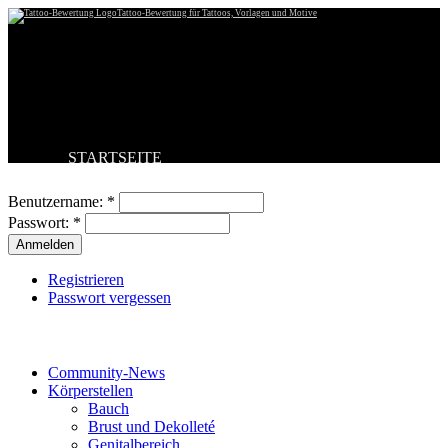
Tattoo-Bewertung für Tattoos, Vorlagen und Motive
STARTSEITE
Benutzeranmeldung
TATTOO HOCHLADEN
BESTE TATTOOS
Benutzername:
*
NEUESTE TATTOOS
Passwort:
*
KOMMENTARE
FORUM
HILFE
Registrieren
Passwort vergessen
Tattoo-Kategorien
Community-News
Körperstellen
Bauch
Brust und Dekolleté
Genitalbereich