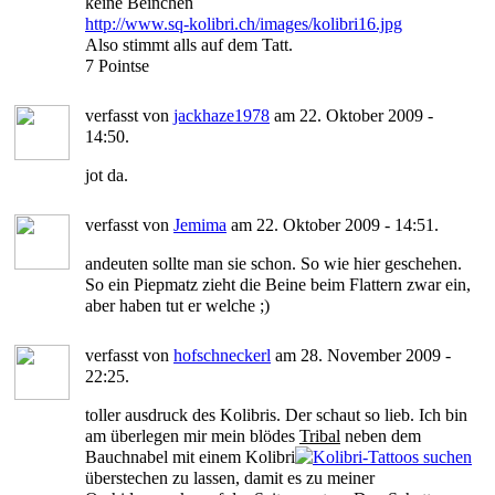
keine Beinchen
http://www.sq-kolibri.ch/images/kolibri16.jpg
Also stimmt alls auf dem Tatt.
7 Pointse
verfasst von
jackhaze1978
am 22. Oktober 2009 -
14:50.
jot da.
verfasst von
Jemima
am 22. Oktober 2009 - 14:51.
andeuten sollte man sie schon. So wie hier geschehen.
So ein Piepmatz zieht die Beine beim Flattern zwar ein,
aber haben tut er welche ;)
verfasst von
hofschneckerl
am 28. November 2009 -
22:25.
toller ausdruck des Kolibris. Der schaut so lieb. Ich bin
am überlegen mir mein blödes
Tribal
neben dem
Bauchnabel mit einem Kolibri
überstechen zu lassen, damit es zu meiner