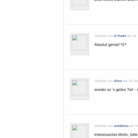
verfasst von
A-Punkt
am 14. 
Absolut genial! 10*
verfasst von
Ainra
am 14. No
wieder so´n geiles Teil - 
verfasst von
waldhexe
am 14
Interessantes Motiv, toll