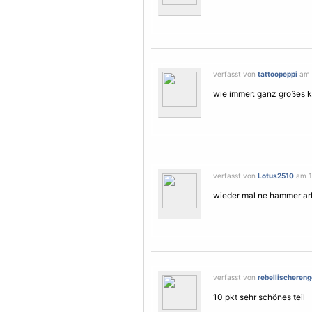
verfasst von
tattoopeppi
am 
wie immer: ganz großes k
verfasst von
Lotus2510
am 1
wieder mal ne hammer ar
verfasst von
rebellischereng
10 pkt sehr schönes teil