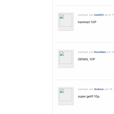
verfasst von
melli83
am 9. Fe
hammer! 10P
verfasst von
RoseMari
am 14.
GENIAL 10P
verfasst von
Andrew
am 14. A
super geil!! 10p.