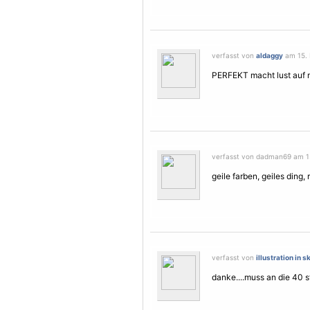
verfasst von
aldaggy
am 15. 
PERFEKT macht lust auf 
verfasst von dadman69 am 1
geile farben, geiles ding, 
verfasst von
illustration in s
danke....muss an die 40 