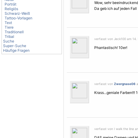
Wow, sehr beeindruckend.
Porträt
Da geb ich auf jeden Fall
Religiös
Schwarz-Weiß
Tattoo-Vorlagen
Text
Tiere
Traditionell
Tribal
verfasst von Jeck100 am 14.
Suche
Super-Suche
Phantastisch! 10er!
Häufige Fragen
verfasst von
Zwergnase06
a
Krass...geniale Farben!!! 
verfasst von I walk the line 
DAS meine Damen und Her