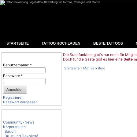
Tattoo-Bewertung für Tattoos, Vorlagen und Motive
STARTSEITE
TATTOO HOCHLADEN
BESTE TATTOOS
Die Suchfunktion gibt's nur noch für Mitglie
Benutzeranmeldung
Doch für die Gäste gibt es hier eine
Seite m
Benutzername:
*
Startseite
»
Motive
»
Bunt
Passwort:
*
Registrieren
Passwort vergessen
Tattoo-Kategorien
Community-News
Körperstellen
Bauch
Brust und Dekolleté