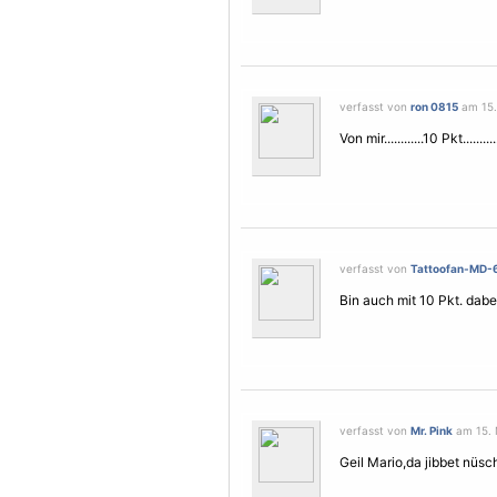
verfasst von
ron 0815
am 15.
Von mir............10 Pkt........
verfasst von
Tattoofan-MD-
Bin auch mit 10 Pkt. dabe
verfasst von
Mr. Pink
am 15. 
Geil Mario,da jibbet nüs