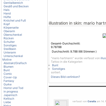
Genitalbereich
Gesäß und Becken
Hals
Hand
Hüfte
Knöchel und Fuß
: mario har
illustration in skin
Kopf
Körperseite
Oberarm
Oberschenkel
Rücken
Schulter
Gesamt-Durchschnitt:
Sonstiges
9.78788
Steißbein
Durchschnitt:
9.788
(
66
Stimmen )
Unterarm
Unterschenkel
"mario hartmann" wurde verfasst von
illu
Motive
Tattoo in die Kategorien
Abstrakt/Grafisch
Bunt
Blumen
Sonstiges
Bunt
sortiert.
Comic
Dieses Bild verlinken?
Cover-Up
Fantasy
Gurke
Horror und Tod
in progress
Japanisch
Keltisch
verfasst von
Coralla
am 14. 
Liebe
Natur