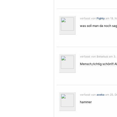
verfasst von
Fighty
am 18. N
was soll man da noch s
verfasst von Belsebub am 3.
Mensch,richtig schön!!! 
verfasst von
axeka
am 25. D
hammer