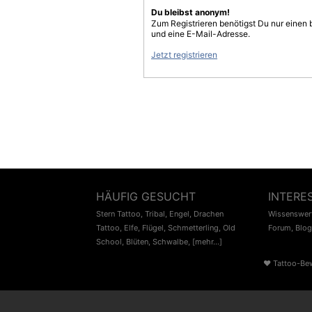
Du bleibst anonym!
Zum Registrieren benötigst Du nur einen
und eine E-Mail-Adresse.
Jetzt registrieren
HÄUFIG GESUCHT
INTERE
Stern Tattoo
,
Tribal
,
Engel
,
Drachen
Wissenswert
Tattoo
,
Elfe
,
Flügel
,
Schmetterling
,
Old
Forum
,
Blog
School
,
Blüten
,
Schwalbe
,
[mehr...]
♥
Tattoo-Be