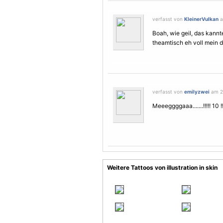
verfasst von
KleinerVulkan
a
Boah, wie geil, das kannt
theamtisch eh voll mein d
verfasst von
emilyzwei
am 20
Meeeggggaaa.......!!!!! 10 !!
Weitere Tattoos von illustration in skin