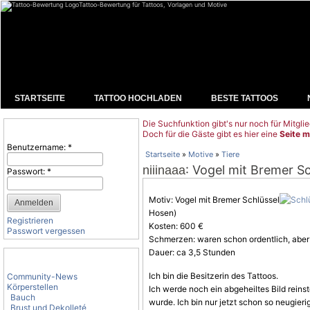
Tattoo-Bewertung für Tattoos, Vorlagen und Motive
STARTSEITE
TATTOO HOCHLADEN
BESTE TATTOOS
Die Suchfunktion gibt's nur noch für Mitglie
Benutzeranmeldung
Doch für die Gäste gibt es hier eine
Seite m
Benutzername:
*
Startseite
»
Motive
»
Tiere
: Vogel mit Bremer Sc
niiinaaa
Passwort:
*
Motiv:
Vogel
mit Bremer Schlüssel
Hosen)
Registrieren
Kosten: 600 €
Passwort vergessen
Schmerzen: waren schon ordentlich, aber e
Dauer: ca 3,5 Stunden
Tattoo-Kategorien
Ich bin die Besitzerin des Tattoos.
Community-News
Körperstellen
Ich werde noch ein abgeheiltes Bild reinst
Bauch
wurde. Ich bin nur jetzt schon so neugieri
Brust und Dekolleté