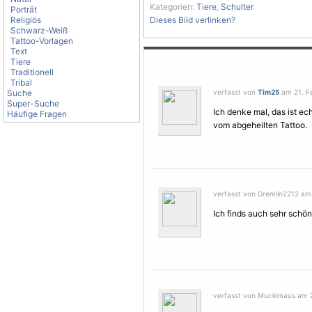
Kategorien:
Tiere
,
Schulter
Porträt
Religiös
Dieses Bild verlinken?
Schwarz-Weiß
Tattoo-Vorlagen
Text
Tiere
Traditionell
Tribal
Suche
verfasst von
Tim25
am 21. Fe
Super-Suche
Ich denke mal, das ist e
Häufige Fragen
vom abgeheilten Tattoo.
verfasst von Gremlin2212 am 
Ich finds auch sehr schön 
verfasst von Muckimaus am 2