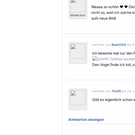
Waaaa so schön ♥.♥ Den 
nicht so, weil ich solche 
Moderator
aufs neue Bild!
verfasst von
Bunt1234
am 9.
Ich bewerte mal nur den P
Den
Vogel
finde ich toll,
verfasst von
Tim25
am 23. Ja
Gibt es eigentlich schon 
Antworten anzeigen