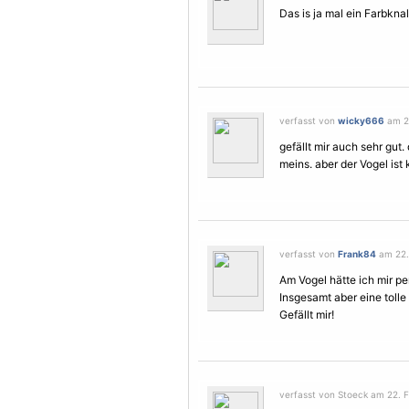
Das is ja mal ein Farbknall
verfasst von
wicky666
am 22
gefällt mir auch sehr gut. 
meins. aber der
Vogel
ist
verfasst von
Frank84
am 22. 
Am
Vogel
hätte ich mir p
Insgesamt aber eine tolle 
Gefällt mir!
verfasst von Stoeck am 22. F