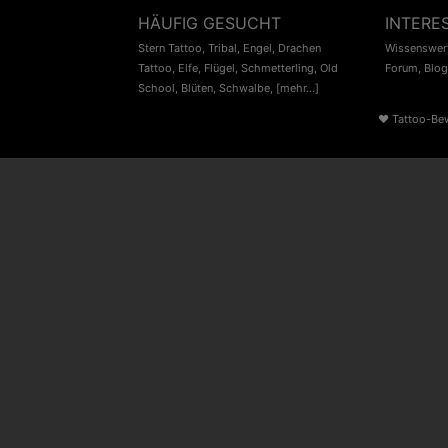
HÄUFIG GESUCHT
INTERE
Stern Tattoo
,
Tribal
,
Engel
,
Drachen
Wissenswert
Tattoo
,
Elfe
,
Flügel
,
Schmetterling
,
Old
Forum
,
Blog
School
,
Blüten
,
Schwalbe
,
[mehr...]
♥
Tattoo-Be