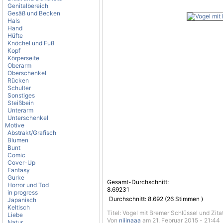
Genitalbereich
Gesäß und Becken
Hals
Hand
Hüfte
Knöchel und Fuß
Kopf
Körperseite
Oberarm
Oberschenkel
Rücken
Schulter
Sonstiges
Steißbein
Unterarm
Unterschenkel
Motive
Abstrakt/Grafisch
Blumen
Bunt
Comic
Cover-Up
Fantasy
Gurke
Gesamt-Durchschnitt:
Horror und Tod
8.69231
in progress
Durchschnitt:
8.692
(
26
Stimmen )
Japanisch
Keltisch
Titel: Vogel mit Bremer Schlüssel und Zita
Liebe
Von
niiinaaa
am 21. Februar 2015 - 21:44
Natur