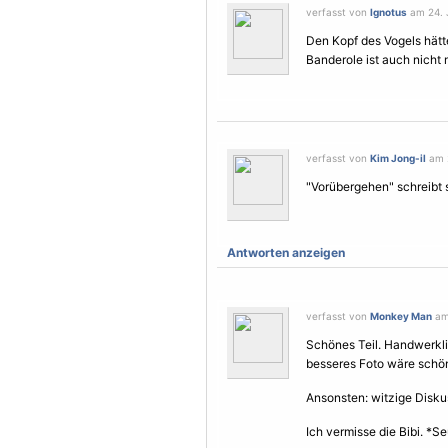
verfasst von
Ignotus
am 24. 
Den Kopf des
Vogel
s hät
Banderole ist auch nicht 
verfasst von
Kim Jong-il
am 2
"Vorübergehen" schreibt s
Antworten anzeigen
verfasst von
Monkey Man
am 
Schönes Teil. Handwerklic
besseres Foto wäre schö
Ansonsten: witzige Disku
Ich vermisse die Bibi. *Se