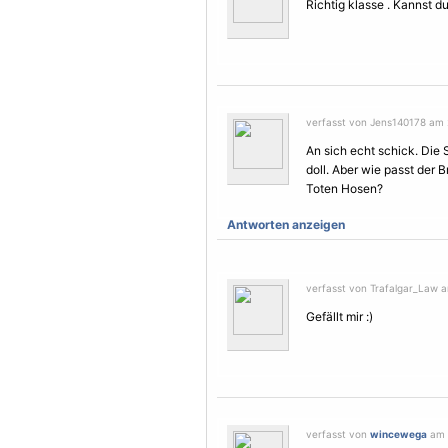
Richtig klasse . Kannst du
verfasst von Jens140178 am 2
An sich echt schick. Die S
doll. Aber wie passt der 
Toten Hosen?
Antworten anzeigen
verfasst von Trafalgar_Law a
Gefällt mir :)
verfasst von
wincewega
am 2