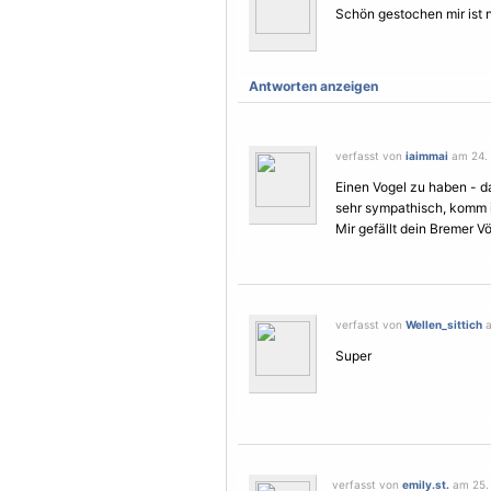
Schön gestochen mir ist
Antworten anzeigen
verfasst von
iaimmai
am 24. 
Einen
Vogel
zu haben - da
sehr sympathisch, komm ic
Mir gefällt dein Bremer
Vö
verfasst von
Wellen_sittich
a
Super
verfasst von
emily.st.
am 25. 