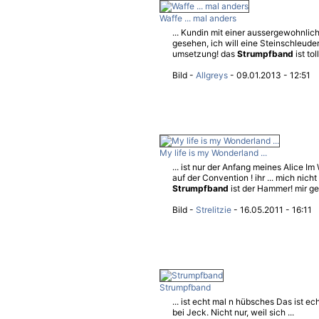
Waffe ... mal anders
... Kundin mit einer aussergewohnlic
gesehen, ich will eine Steinschleuder
umsetzung! das
Strumpfband
ist tol
Bild -
Allgreys
- 09.01.2013 - 12:51
My life is my Wonderland ...
... ist nur der Anfang meines Alice 
auf der Convention ! ihr ... mich nich
Strumpfband
ist der Hammer! mir gefäl
Bild -
Strelitzie
- 16.05.2011 - 16:11
Strumpfband
... ist echt mal n hübsches Das ist e
bei Jeck. Nicht nur, weil sich ...