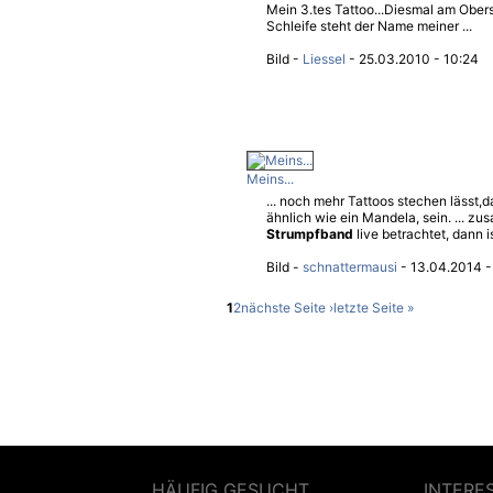
Mein 3.tes Tattoo...Diesmal am Obers
Schleife steht der Name meiner ...
Bild -
Liessel
- 25.03.2010 - 10:24
Meins...
... noch mehr Tattoos stechen lässt,
ähnlich wie ein Mandela, sein. ... 
Strumpfband
live betrachtet, dann is
Bild -
schnattermausi
- 13.04.2014 -
1
2
nächste Seite ›
letzte Seite »
HÄUFIG GESUCHT
INTERE