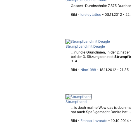
Gesamt-Durchschnitt: 7.875 Durchschn
Bild -
loreleytattoo
- 08.11.2012 - 22
Strumpfband mit Deagle
... nur die Grundlinien, in der 2. hat
bei der 3. Sitzung den rest
Strumpf
3-4 ...
Bild -
Nine1988
- 18.11.2012 - 21:35
Strumpfband
... is doch mal ne Wow das is doch m
hat auch Spaß gemacht Danke hat ...
Bild -
Franco Lavorato
- 10.10.2014 