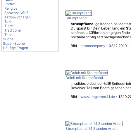
Porträt
Religiös
Schwarz-Weiß
Tattoo-Vorlagen
Strumpfband
Text
strumpfband
, gestochen bei der tat
Tiere
Du sparst Dir Dein Leben lang ein
St
Traditionell
schönes ... @Elle: Ich hingegen find
Tribal
nochmal richtig satt nachgestochen 
Suche
Super-Suche
Bild -
tattoocompany
- 02.12.2010 - 
Häufige Fragen
Dolch mit Strumpfband
... solides oldschool-teil!! Seitdem ic
Revolver Teil von Booth gesehen hab, 
Bild -
www.kingstreet41.de
- 12.10.2
Strumpfband, 14 Stunden Arbeit