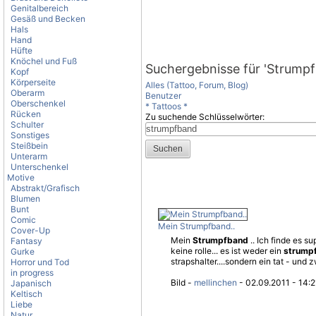
Genitalbereich
Gesäß und Becken
Hals
Hand
Hüfte
Knöchel und Fuß
Suchergebnisse für 'Strump
Kopf
Körperseite
Alles (Tattoo, Forum, Blog)
Oberarm
Benutzer
Oberschenkel
* Tattoos *
Rücken
Zu suchende Schlüsselwörter:
Schulter
Sonstiges
Steißbein
Unterarm
Unterschenkel
Motive
Abstrakt/Grafisch
Blumen
Bunt
Comic
Mein Strumpfband..
Cover-Up
Mein
Strumpfband
.. Ich finde es su
Fantasy
keine rolle... es ist weder ein
strump
Gurke
strapshalter....sondern ein tat - und z
Horror und Tod
in progress
Bild -
mellinchen
- 02.09.2011 - 14:2
Japanisch
Keltisch
Liebe
Natur