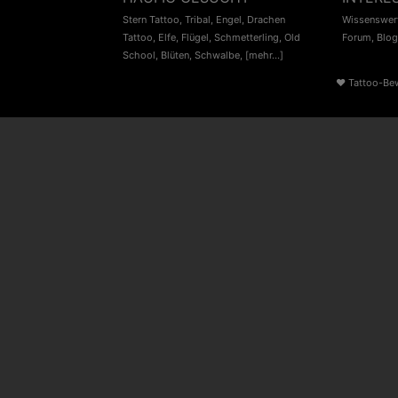
Stern Tattoo
,
Tribal
,
Engel
,
Drachen
Wissenswert
Tattoo
,
Elfe
,
Flügel
,
Schmetterling
,
Old
Forum
,
Blog
School
,
Blüten
,
Schwalbe
,
[mehr...]
♥
Tattoo-Be