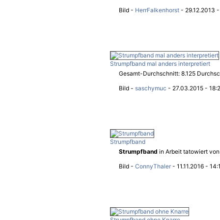
Bild -
HerrFalkenhorst
- 29.12.2013 -
Strumpfband mal anders interpretiert
Gesamt-Durchschnitt: 8.125 Durchschn
Bild -
saschymuc
- 27.03.2015 - 18:
Strumpfband
Strumpfband
in Arbeit tatowiert von
Bild -
ConnyThaler
- 11.11.2016 - 14:
Strumpfband ohne Knarre