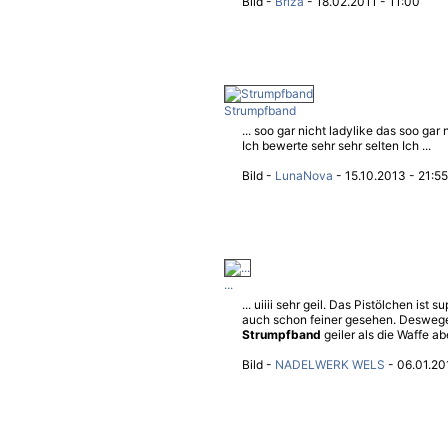
Bild -
Briza
- 18.02.2011 - 11:00
Strumpfband
... soo gar nicht ladylike das soo gar
Ich bewerte sehr sehr selten Ich ...
Bild -
LunaNova
- 15.10.2013 - 21:55
...
... uiiii sehr geil. Das Pistölchen ist
auch schon feiner gesehen. Deswege
Strumpfband
geiler als die Waffe abe
Bild -
NADELWERK WELS
- 06.01.20