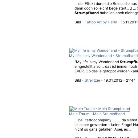
... der Effekt durch die Beine, die au
dann doch so leicht begeistert... ;) .
Strumpfband
habe ich noch nicht g
Bild -
Tattoo Art by Herm
- 15.11.2011
My life is my Wonderland - Strumpfband
"My life is my Wonderland
Strumpfb
eingestellt also ... das ist immer no
EVER. Ob das je getoppt werden kann?
Bild -
Strelitzie
- 19.01.2012 - 21:44
Mein Traum - Mein Strumpfband
... bei: tattoocompany .... .... da sieh
ist super geworden - keine Frage! Nu
nicht so ganz gefallen! Aber, es ...