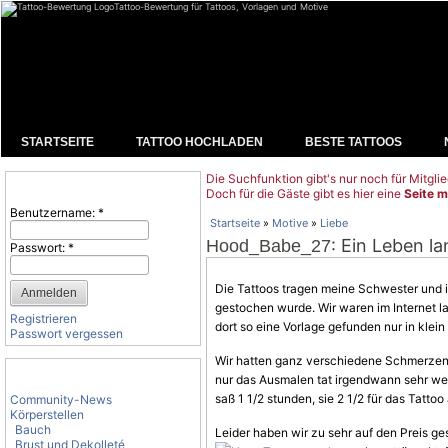
Tattoo-Bewertung für Tattoos, Vorlagen und Motive
STARTSEITE
TATTOO HOCHLADEN
BESTE TATTOOS
Die Suchfunktion gibt's nur noch für Mitglie
Benutzeranmeldung
Doch für die Gäste gibt es hier eine
Seite m
Benutzername:
*
Startseite
»
Motive
»
Liebe
: Ein Leben l
Hood_Babe_27
Passwort:
*
Die Tattoos tragen meine Schwester und i
gestochen wurde. Wir waren im Internet 
Registrieren
dort so eine
Vorlage
gefunden nur in klei
Passwort vergessen
Wir hatten ganz verschiedene
Schmerze
Tattoo-Kategorien
nur das Ausmalen tat irgendwann sehr we
saß 1 1/2 stunden, sie 2 1/2 für das Tattoo
Community-News
Körperstellen
Bauch
Leider haben wir zu sehr auf den Preis g
Brust und Dekolleté