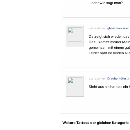
...oder wie sagt man?
verfasst von
ghostmaniacer
Da zeigt sich wieder, das
Dazu kommt meiner Meinu
gemeinsam mit einem gut
Leider habt ihr beiden al
verfasst von
Drachentöter
am
Sieht aus als hat das ein K
Weitere Tattoos der gleichen Kategorie