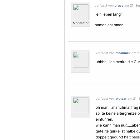
verfasst von
cruze
am 21. Sep
"ein leben lang"
Moderator
nomen est omen!
verfasst von
mcamokk
am 21
uhhhh...ich merke die Gu
verfasst von
blutaar
am 21. S
oh man....manchmal frag 
sollte keine altergrenze 
einführen.
wie kann man nur......aber 
geteilte gurke ist halbe g
doppelt gegurkt hält bess