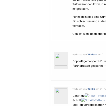
Tätowierer den Entwurf ni
mitgebracht.
Für mich ist das eine Gur
Ein schlechtes und zude
verkackt.
Geiz ist wohl doch eher un
verfasst von
Wildsau
am 21. 
Doppelt gemoppelt :-D...u
Partnertattoo gespannt ;-
verfasst von
Tim25
am 21. Se
Das Herz
Schrift
Egal ich verdopple auch hi