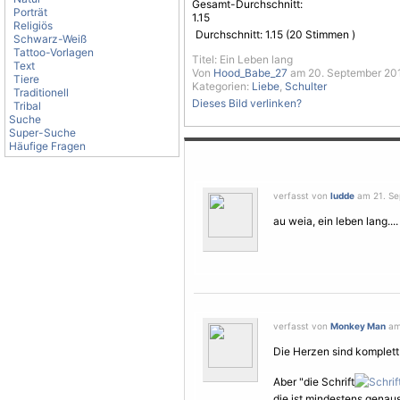
Gesamt-Durchschnitt:
Porträt
1.15
Religiös
Durchschnitt:
1.15
(
20
Stimmen )
Schwarz-Weiß
Tattoo-Vorlagen
Titel: Ein Leben lang
Text
Von
Hood_Babe_27
am 20. September 201
Tiere
Kategorien:
Liebe
,
Schulter
Traditionell
Dieses Bild verlinken?
Tribal
Suche
Super-Suche
Häufige Fragen
verfasst von
ludde
am 21. Se
au weia, ein leben lang....
verfasst von
Monkey Man
am 
Die Herzen sind komplett
Aber "die Schrift
die ist mindestens genaus