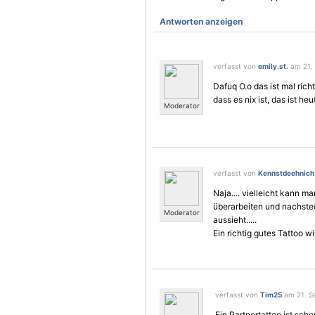
Antworten anzeigen
verfasst von
emily.st.
am 21. 
Dafuq O.o das ist mal rich
dass es nix ist, das ist he
Moderator
verfasst von
Kennstdeehnich
Naja.... vielleicht kann m
überarbeiten und nachstec
Moderator
aussieht.....
Ein richtig gutes Tattoo w
verfasst von
Tim25
am 21. Se
Ein Partnertattoo ist sch