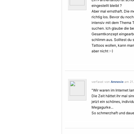
eingestellt bleibt ?
Aber mal ernsthaft. Die m
richtig los. Bevor du noc
intensiv mit dem Thema T
suchen. Ich glaube die b
Gesamtkonzept eingearbe
schlimm aus. Solltest du 
Tattoos wollen, kann man
aber nicht :-)
verfasst von
Amnesie
am 21.
"Wir waren im Internet la
Die Zeit hättet ihr mal sin
jetzt ein schönes, individ
Megagurke...
So schmerzhaft und dauerh