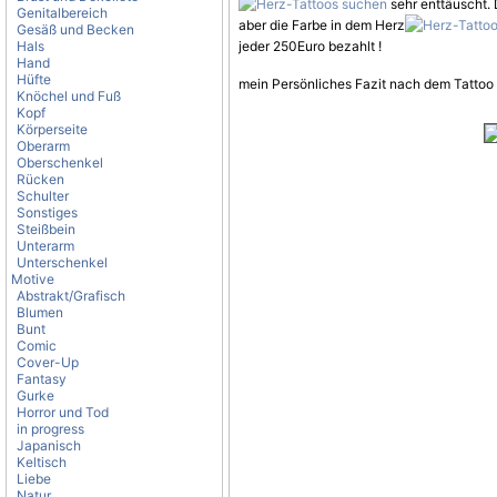
sehr enttäuscht. 
Genitalbereich
aber die Farbe in dem Herz
Gesäß und Becken
Hals
jeder 250Euro bezahlt !
Hand
Hüfte
mein Persönliches Fazit nach dem Tattoo : 
Knöchel und Fuß
Kopf
Körperseite
Oberarm
Oberschenkel
Rücken
Schulter
Sonstiges
Steißbein
Unterarm
Unterschenkel
Motive
Abstrakt/Grafisch
Blumen
Bunt
Comic
Cover-Up
Fantasy
Gurke
Horror und Tod
in progress
Japanisch
Keltisch
Liebe
Natur