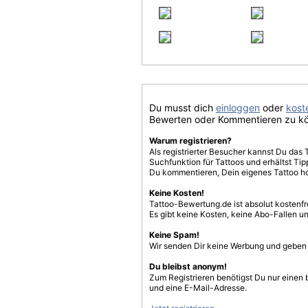
Du musst dich
einloggen
oder
koste
Bewerten oder Kommentieren zu k
Warum registrieren?
Als registrierter Besucher kannst Du das 
Suchfunktion für Tattoos und erhältst T
Du kommentieren, Dein eigenes Tattoo h
Keine Kosten!
Tattoo-Bewertung.de ist absolut kostenf
Es gibt keine Kosten, keine Abo-Fallen u
Keine Spam!
Wir senden Dir keine Werbung und geben D
Du bleibst anonym!
Zum Registrieren benötigst Du nur einen
und eine E-Mail-Adresse.