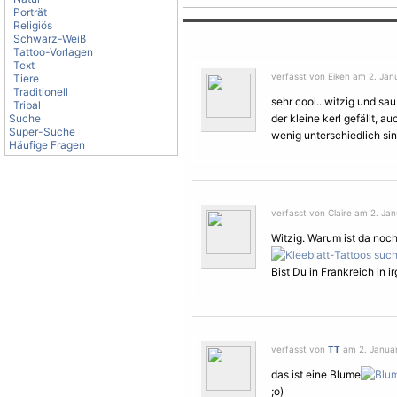
Porträt
Religiös
Schwarz-Weiß
Tattoo-Vorlagen
Text
verfasst von Eiken am 2. Jan
Tiere
Traditionell
sehr cool...witzig und sau
Tribal
Suche
der kleine kerl gefällt, 
Super-Suche
wenig unterschiedlich sind
Häufige Fragen
verfasst von Claire am 2. Jan
Witzig. Warum ist da noch
Bist Du in Frankreich in i
verfasst von
TT
am 2. Januar
das ist eine Blume
;o)