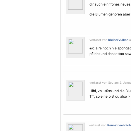
dir auch ein frohes neues
die
Blumen
gehören aber 
verfasst von
KleinerVulkan
a
@claire noch nie sponge
pflicht und das tattoo sow
verfasst von Sou am 2. Janua
Hihi, voll süss und die Bl
TT, so eine bist du also :
verfasst von
Kennstdeehnich