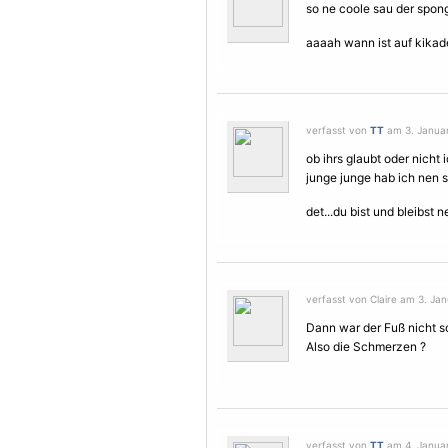
so ne coole sau der sponge
aaaah wann ist auf kikad
verfasst von
TT
am 3. Januar
ob ihrs glaubt oder nich
junge junge hab ich nen s
det...du bist und bleibst n
verfasst von Claire am 3. Jan
Dann war der Fuß nicht s
Also die
Schmerzen
?
verfasst von
TT
am 4. Januar