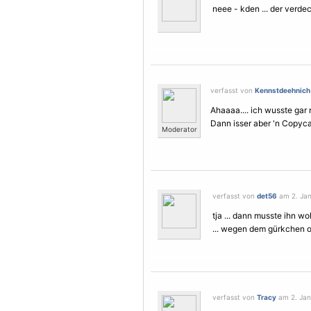
neee - kden ... der verde
verfasst von
Kennstdeehnich
Ahaaaa.... ich wusste gar 
Dann isser aber 'n Copyca
Moderator
verfasst von
det56
am 2. Jan
tja ... dann musste ihn w
... wegen dem gürkchen o
verfasst von
Tracy
am 2. Jan