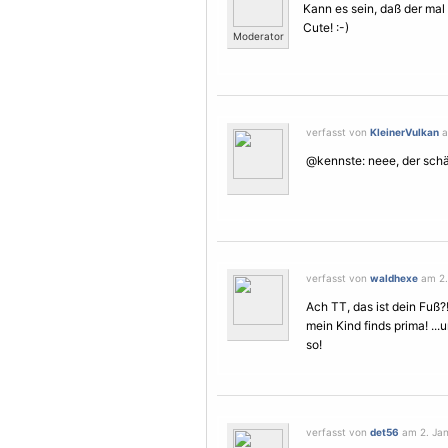
Kann es sein, daß der mal
Cute! :-)
Moderator
verfasst von
KleinerVulkan
a
@kennste: neee, der schä
verfasst von
waldhexe
am 2.
Ach TT, das ist dein Fuß?
mein Kind finds prima! ..
so!
verfasst von
det56
am 2. Jan