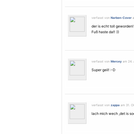
verfasst von
Narben-Cover
a
der is echt toll geworden
Fuß haste da!! :))
verfasst von
Mercey
am 24. A
Super geil! :-D
verfasst von
zappa
am 31. Ok
lach mich wech ,det is soo