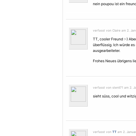
nein poupou ist ein freund
verfasst von Claire am 2. Jan
TT, cooler Freund :-) Abe
überflüssig. Ich würde e
ausgearbeiteter.
Frohes Neues übrigens lieb
verfasst von stenli71 am 2. J
sieht süss, cool und witz
verfasst von
TT
am 2. Januar