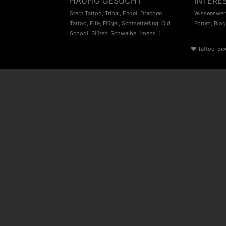
HÄUFIG GESUCHT
INTERE
Stern Tattoo
,
Tribal
,
Engel
,
Drachen
Wissenswert
Tattoo
,
Elfe
,
Flügel
,
Schmetterling
,
Old
Forum
,
Blog
School
,
Blüten
,
Schwalbe
,
[mehr...]
♥
Tattoo-Be