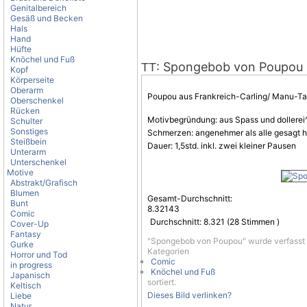
Genitalbereich
Gesäß und Becken
Hals
Hand
Hüfte
Knöchel und Fuß
: Spongebob von Poupou
TT
Kopf
Körperseite
Oberarm
Poupou aus Frankreich-Carling/ Manu-Tat
Oberschenkel
Rücken
Motivbegründung: aus Spass und dollerei
Schulter
Sonstiges
Schmerzen: angenehmer als alle gesagt h
Steißbein
Dauer: 1,5std. inkl. zwei kleiner Pausen
Unterarm
Unterschenkel
Motive
Abstrakt/Grafisch
Blumen
Gesamt-Durchschnitt:
Bunt
8.32143
Comic
Durchschnitt:
8.321
(
28
Stimmen )
Cover-Up
Fantasy
"Spongebob von Poupou" wurde verfasst
Gurke
Kategorien
Horror und Tod
Comic
in progress
Knöchel und Fuß
Japanisch
sortiert.
Keltisch
Dieses Bild verlinken?
Liebe
Natur