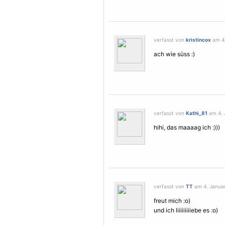
verfasst von
kristincox
am 4.
ach wie süss :)
verfasst von
Kathi_81
am 4. 
hihi, das maaaag ich :)))
verfasst von
TT
am 4. Januar
freut mich :o)
und ich liiiiiiiiiebe es :o)