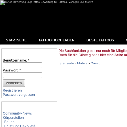
Tattoo-Bewertung für Tattoos, Vorlagen und Motive
STARTSEITE
TATTOO HOCHLADEN
BESTE TATTOOS
Die Suchfunktion gibt's nur noch für Mitglie
Benutzeranmeldung
Doch für die Gäste gibt es hier eine
Seite m
Benutzername:
*
Startseite
»
Motive
»
Comic
Passwort:
*
Registrieren
Passwort vergessen
Tattoo-Kategorien
Community-News
Körperstellen
Bauch
Brust und Dekolleté