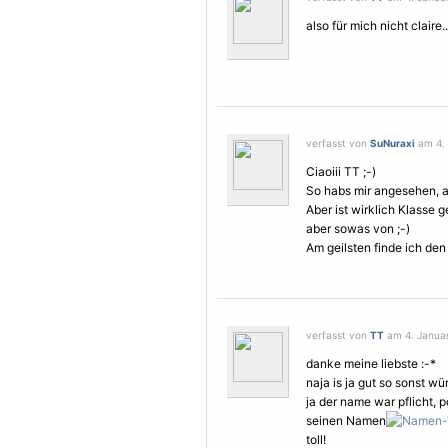
also für mich nicht claire
verfasst von
SuNuraxi
am 4. 
Ciaoiii TT ;-)
So habs mir angesehen, als
Aber ist wirklich Klasse
aber sowas von ;-)
Am geilsten finde ich de
verfasst von
TT
am 4. Januar
danke meine liebste :-*
naja is ja gut so sonst w
ja der name war pflicht, 
seinen Namen
toll!