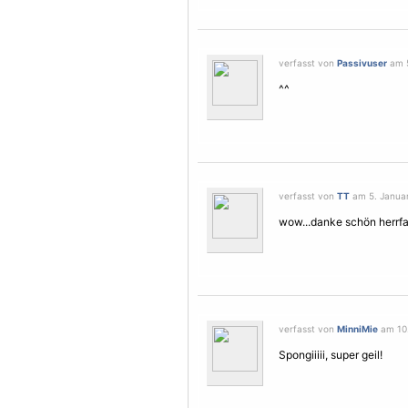
verfasst von
Passivuser
am 5
^^
verfasst von
TT
am 5. Januar
wow...danke schön herrfa
verfasst von
MinniMie
am 10.
Spongiiiii, super geil!