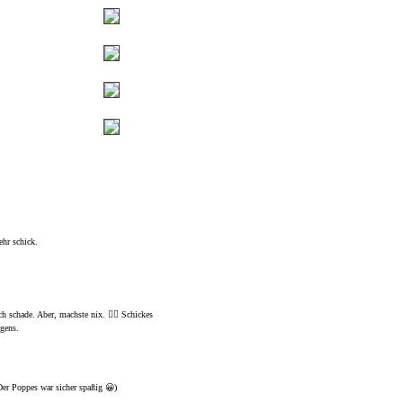
ehr schick.
ch schade. Aber, machste nix. 🤷‍♂️ Schickes
gens.
er Poppes war sicher spaßig 😀)