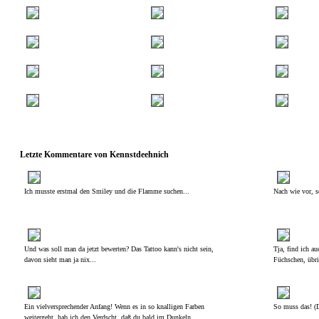
Letzte Kommentare von Kennstdeehnich
Ich musste erstmal den Smiley und die Flamme suchen...
Nach wie vor, s
Und was soll man da jetzt bewerten? Das Tattoo kann's nicht sein,
Tja, find ich au
davon sieht man ja nix...
Füchschen, übri
Ein vielversprechender Anfang! Wenn es in so knalligen Farben
So muss das! (D
weitergeht, hab ich den Verdscht, daß du bald im Dunkeln