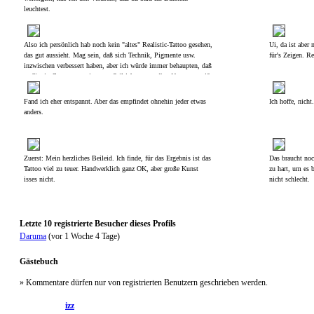
leuchtest.
Also ich persönlich hab noch kein "altes" Realistic-Tattoo gesehen,
Ui, da ist aber
das gut aussieht. Mag sein, daß sich Technik, Pigmente usw.
für's Zeigen. Re
inzwischen verbessert haben, aber ich würde immer behaupten, daß
es für ein Cover up geeignetere Stilrichtungen gibt. Aber wer weiß,
ich lass mich gern in ein paar Jahren überraschen.
Fand ich eher entspannt. Aber das empfindet ohnehin jeder etwas
Ich hoffe, nicht.
anders.
Zuerst: Mein herzliches Beileid. Ich finde, für das Ergebnis ist das
Das braucht noc
Tattoo viel zu teuer. Handwerklich ganz OK, aber große Kunst
zu hart, um es 
isses nicht.
nicht schlecht.
Letzte 10 registrierte Besucher dieses Profils
Daruma
(vor 1 Woche 4 Tage)
Gästebuch
» Kommentare dürfen nur von registrierten Benutzern geschrieben werden.
izz