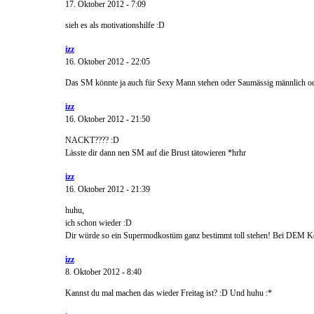
17. Oktober 2012 - 7:09
sieh es als motivationshilfe :D
izz
16. Oktober 2012 - 22:05
Das SM könnte ja auch für Sexy Mann stehen oder Saumässig männlich od
izz
16. Oktober 2012 - 21:50
NACKT???? :D
Lässte dir dann nen SM auf die Brust tätowieren *hrhr
izz
16. Oktober 2012 - 21:39
huhu,
ich schon wieder :D
Dir würde so ein Supermodkostüm ganz bestimmt toll stehen! Bei DEM Kör
izz
8. Oktober 2012 - 8:40
Kannst du mal machen das wieder Freitag ist? :D Und huhu :*