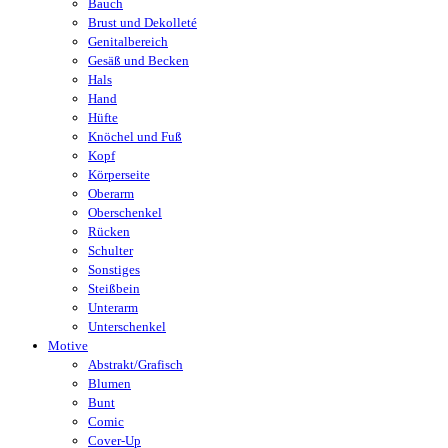
Bauch
Brust und Dekolleté
Genitalbereich
Gesäß und Becken
Hals
Hand
Hüfte
Knöchel und Fuß
Kopf
Körperseite
Oberarm
Oberschenkel
Rücken
Schulter
Sonstiges
Steißbein
Unterarm
Unterschenkel
Motive
Abstrakt/Grafisch
Blumen
Bunt
Comic
Cover-Up