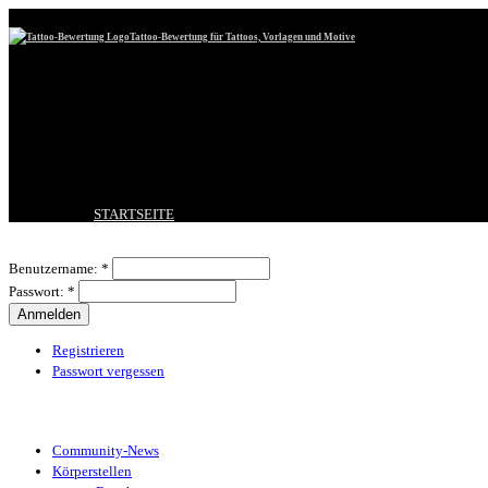
Tattoo-Bewertung für Tattoos, Vorlagen und Motive
STARTSEITE
TATTOO HOCHLADEN
Benutzeranmeldung
BESTE TATTOOS
Benutzername:
*
NEUESTE TATTOOS
Passwort:
*
KOMMENTARE
FORUM
HILFE
Registrieren
Passwort vergessen
Tattoo-Kategorien
Community-News
Körperstellen