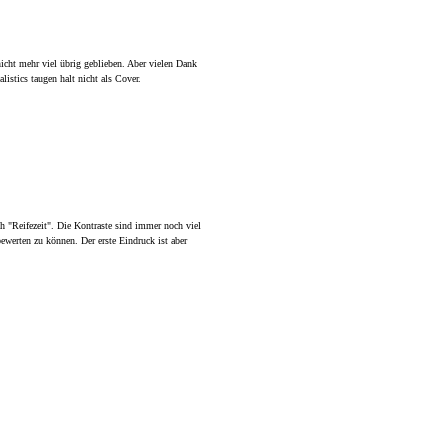
 nicht mehr viel übrig geblieben. Aber vielen Dank
alistics taugen halt nicht als Cover.
h "Reifezeit". Die Kontraste sind immer noch viel
bewerten zu können. Der erste Eindruck ist aber