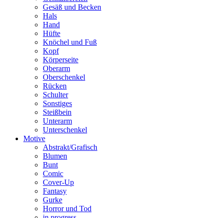
Gesäß und Becken
Hals
Hand
Hüfte
Knöchel und Fuß
Kopf
Körperseite
Oberarm
Oberschenkel
Rücken
Schulter
Sonstiges
Steißbein
Unterarm
Unterschenkel
Motive
Abstrakt/Grafisch
Blumen
Bunt
Comic
Cover-Up
Fantasy
Gurke
Horror und Tod
in progress