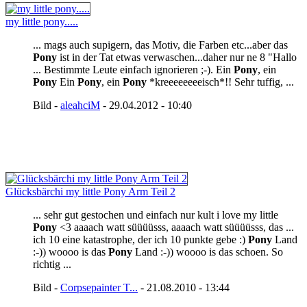
my little pony.....
... mags auch supigern, das Motiv, die Farben etc...aber das
Pony
ist in der Tat etwas verwaschen...daher nur ne 8 "Hallo
... Bestimmte Leute einfach ignorieren ;-). Ein
Pony
, ein
Pony
Ein
Pony
, ein
Pony
*kreeeeeeeeisch*!! Sehr tuffig, ...
Bild -
aleahciM
- 29.04.2012 - 10:40
Glücksbärchi my little Pony Arm Teil 2
... sehr gut gestochen und einfach nur kult i love my little
Pony
<3 aaaach watt süüüüsss, aaaach watt süüüüsss, das ...
ich 10 eine katastrophe, der ich 10 punkte gebe :)
Pony
Land
:-)) woooo is das
Pony
Land :-)) woooo is das schoen. So
richtig ...
Bild -
Corpsepainter T...
- 21.08.2010 - 13:44