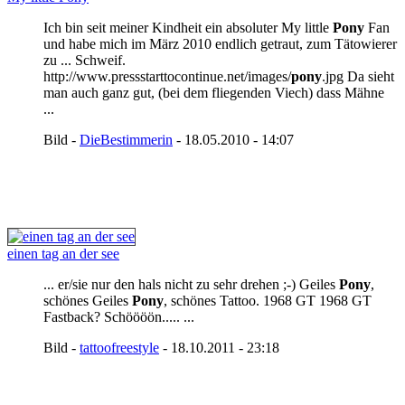
Ich bin seit meiner Kindheit ein absoluter My little
Pony
Fan
und habe mich im März 2010 endlich getraut, zum Tätowierer
zu ... Schweif.
http://www.pressstarttocontinue.net/images/
pony
.jpg Da sieht
man auch ganz gut, (bei dem fliegenden Viech) dass Mähne
...
Bild -
DieBestimmerin
- 18.05.2010 - 14:07
einen tag an der see
... er/sie nur den hals nicht zu sehr drehen ;-) Geiles
Pony
,
schönes Geiles
Pony
, schönes Tattoo. 1968 GT 1968 GT
Fastback? Schöööön..... ...
Bild -
tattoofreestyle
- 18.10.2011 - 23:18