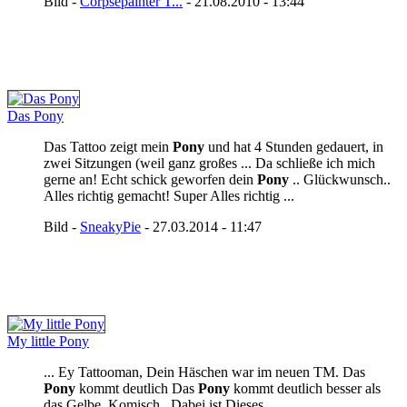
Bild -
Corpsepainter T...
- 21.08.2010 - 13:44
Das Pony
Das Tattoo zeigt mein
Pony
und hat 4 Stunden gedauert, in
zwei Sitzungen (weil ganz großes ... Da schließe ich mich
gerne an! Echt schick geworfen dein
Pony
.. Glückwunsch..
Alles richtig gemacht! Super Alles richtig ...
Bild -
SneakyPie
- 27.03.2014 - 11:47
My little Pony
... Ey Tattooman, Dein Häschen war im neuen TM. Das
Pony
kommt deutlich Das
Pony
kommt deutlich besser als
das Gelbe. Komisch...Dabei ist Dieses ...