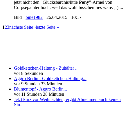
jetzt nicht den "Glücksbärchis/little
Pony
"-Ärmel von
Corpsepainter hoch, weil das wohl bisschen fies wäre. ;-) ...
Bild -
bine1982
- 26.04.2015 - 10:17
1
2
3
nächste Seite ›
letzte Seite »
Neueste Kommentare
Goldkettchen-Haltung - Zuhälter ...
vor 8 Sekunden
Aggro Berlin - Goldkettchen-Haltung...
vor 9 Stunden 33 Minuten
Blumentopf - Aggro Berlin...
vor 11 Stunden 28 Minuten
Jetzt kurz vor Weihnachten, ergibt Abnehmen auch keinen
Sin...
vor 20 Stunden 33 Minuten
mehr
»
Neueste User