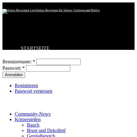
Tattoo-Bewertung für Tattoos, Vorlagen und Motive
STARTSEITE
Benutzeranmeldung
TATTOO HOCHLADEN
BESTE TATTOOS
Benutzername:
*
NEUESTE TATTOOS
Passwort:
*
KOMMENTARE
FORUM
HILFE
Registrieren
Passwort vergessen
Tattoo-Kategorien
Community-News
Körperstellen
Bauch
Brust und Dekolleté
Genitalbereich