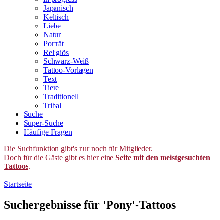
Japanisch
Keltisch
Liebe
Natur
Porträt
Religiös
Schwarz-Weiß
Tattoo-Vorlagen
Text
Tiere
Traditionell
Tribal
Suche
Super-Suche
Häufige Fragen
Die Suchfunktion gibt's nur noch für Mitglieder.
Doch für die Gäste gibt es hier eine
Seite mit den meistgesuchten
Tattoos
.
Startseite
Suchergebnisse für 'Pony'-Tattoos