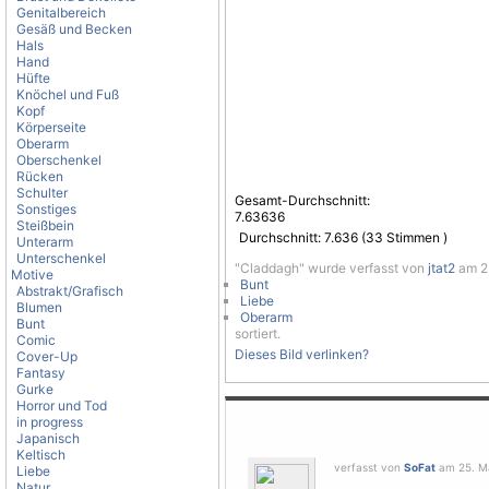
Genitalbereich
Gesäß und Becken
Hals
Hand
Hüfte
Knöchel und Fuß
Kopf
Körperseite
Oberarm
Oberschenkel
Rücken
Schulter
Gesamt-Durchschnitt:
Sonstiges
7.63636
Steißbein
Durchschnitt:
7.636
(
33
Stimmen )
Unterarm
Unterschenkel
"Claddagh" wurde verfasst von
jtat2
am 25
Motive
Bunt
Abstrakt/Grafisch
Liebe
Blumen
Oberarm
Bunt
sortiert.
Comic
Dieses Bild verlinken?
Cover-Up
Fantasy
Gurke
Horror und Tod
in progress
Japanisch
Keltisch
verfasst von
SoFat
am 25. Mä
Liebe
Natur