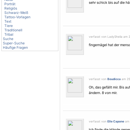
sehr schick bis auf die hä
Porträt
Religiös
Schwarz-Weiß
Tattoo-Vorlagen
Text
Tiere
Traditionell
Tribal
verfasst von LadySheila am 2
Suche
Super-Suche
fingernägel hat der mens
Häufige Fragen
verfasst von
Boudicca
am 25.
Oh, das gefällt mir. Bis 
ändern. 8 von mir.
verfasst von
Elle Capone
am 
Ich finde die Hände gener