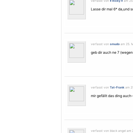
verfasst von
¥ Ricky ¥
am 25.
Lasse dir mal 6* da,und 
verfasst von
smudo
am 25. M
geb dir auch ne 7 (wegen
verfasst von
Tat-Frank
am 25
mir gefällt das ding auch
verfasst von black angel am 