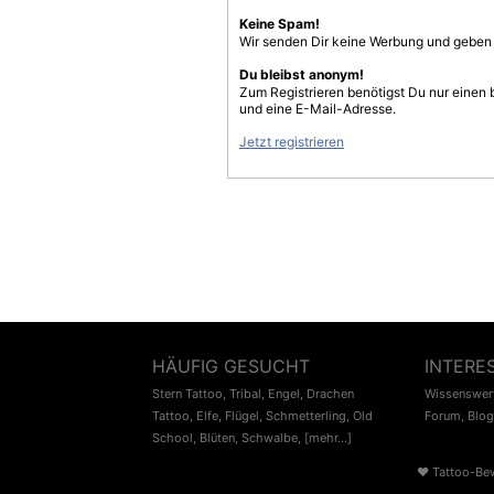
Keine Spam!
Wir senden Dir keine Werbung und geben D
Du bleibst anonym!
Zum Registrieren benötigst Du nur einen
und eine E-Mail-Adresse.
Jetzt registrieren
HÄUFIG GESUCHT
INTERE
Stern Tattoo
,
Tribal
,
Engel
,
Drachen
Wissenswert
Tattoo
,
Elfe
,
Flügel
,
Schmetterling
,
Old
Forum
,
Blog
School
,
Blüten
,
Schwalbe
,
[mehr...]
♥
Tattoo-Be