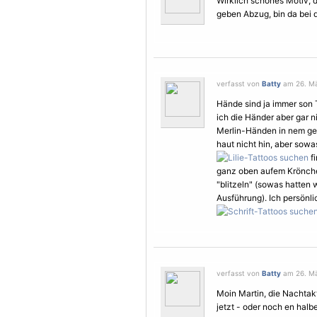
Wirklich schönes Motiv, 
geben Abzug, bin da bei 
verfasst von
Batty
am 26. Mä
Hände sind ja immer son T
ich die Händer aber gar 
Merlin-Händen in nem gewi
haut nicht hin, aber sowas
fi
ganz oben aufem Krönch
"blitzeln" (sowas hatten 
Ausführung). Ich persönli
verfasst von
Batty
am 26. Mä
Moin Martin, die Nachtak
jetzt - oder noch en halb