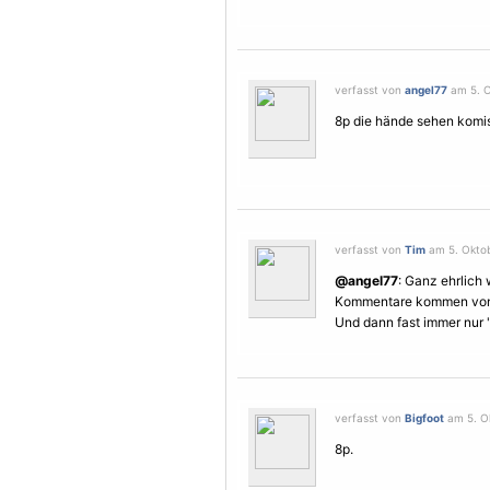
verfasst von
angel77
am 5. O
8p die hände sehen komis
verfasst von
Tim
am 5. Oktob
@angel77
: Ganz ehrlich
Kommentare kommen von
Und dann fast immer nur 
verfasst von
Bigfoot
am 5. Ok
8p.