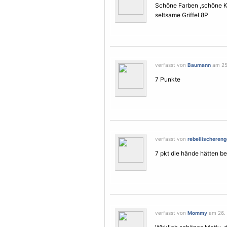
Schöne Farben ,schöne 
seltsame Griffel 8P
verfasst von
Baumann
am 25.
7 Punkte
verfasst von
rebellischereng
7 pkt die hände hätten b
verfasst von
Mommy
am 26. 