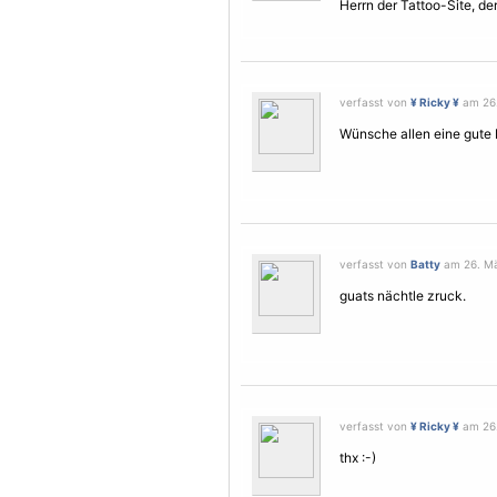
Herrn der Tattoo-Site, de
verfasst von
¥ Ricky ¥
am 26.
Wünsche allen eine gute 
verfasst von
Batty
am 26. Mä
guats nächtle zruck.
verfasst von
¥ Ricky ¥
am 26.
thx :-)