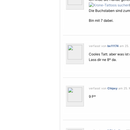
Die Buchstaben sind zum T
Bin mit 7 dabei.
verfasst von
bs11174
am 25. 
Cooles Tatt. aber was ist 
Lass dir ne 8* da.
verfasst von
Chipsy
am 25. M
9 P*