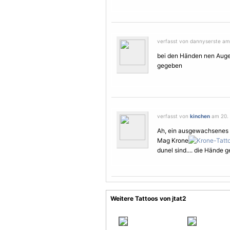
verfasst von dannyserste am 
bei den Händen nen Aug
gegeben
verfasst von
kinchen
am 20. 
Ah, ein ausgewachsenes
Mag Krone
dunel sind.... die Hände g
Weitere Tattoos von jtat2