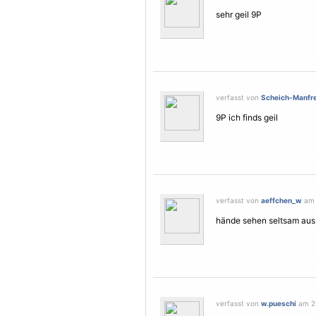
sehr geil 9P
verfasst von
Scheich-Manfr
9P ich finds geil
verfasst von
aeffchen_w
am 
hände sehen seltsam aus.
verfasst von
w.pueschi
am 25